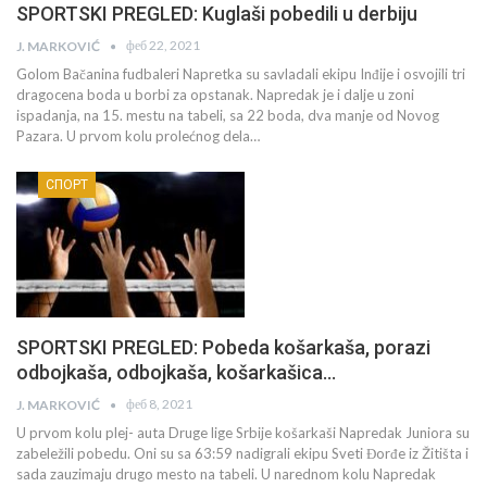
SPORTSKI PREGLED: Kuglaši pobedili u derbiju
феб 22, 2021
J. MARKOVIĆ
Golom Bačanina fudbaleri Napretka su savladali ekipu Inđije i osvojili tri
dragocena boda u borbi za opstanak. Napredak je i dalje u zoni
ispadanja, na 15. mestu na tabeli, sa 22 boda, dva manje od Novog
Pazara. U prvom kolu prolećnog dela…
СПОРТ
SPORTSKI PREGLED: Pobeda košarkaša, porazi
odbojkaša, odbojkaša, košarkašica…
феб 8, 2021
J. MARKOVIĆ
U prvom kolu plej- auta Druge lige Srbije košarkaši Napredak Juniora su
zabeležili pobedu. Oni su sa 63:59 nadigrali ekipu Sveti Đorđe iz Žitišta i
sada zauzimaju drugo mesto na tabeli. U narednom kolu Napredak