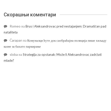
Скорашњи коментари
Romeo
на
Brus i Aleksandrovac pred nestajanjem: Dramatičan pad
nataliteta
Čarapan
на
Комуналци ћуте док саобраћајна полиција пише хиљаду
казне за бахато паркирање
sloba
на
Strategija za opstanak: Može li Aleksandrovac zadržati
mlade?