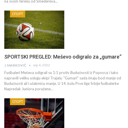
na svom terenu od Smedereva…
СПОРТ
SPORTSKI PREGLED: Meševo odigralo za „gumare“
апр 4, 2022
J. MARKOVIĆ
Fudbaleri Meševa odigrali su 1:1 protiv Budućnosti iz Popovca i tako
napravili veliku uslugu ekipi Trajala. "Gumari" sada imaju bod manje od
Budućnosti ali i utakmicu manje. U 14. kolu Prve lige Srbije fudbalerke
Napredak Juniora poražene…
СПОРТ