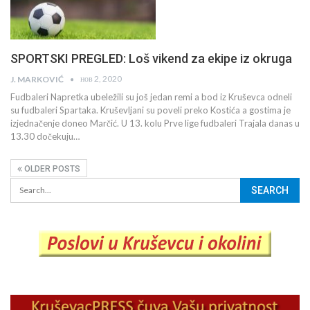
SPORTSKI PREGLED: Loš vikend za ekipe iz okruga
нов 2, 2020
J. MARKOVIĆ
Fudbaleri Napretka ubeležili su još jedan remi a bod iz Kruševca odneli
su fudbaleri Spartaka. Kruševljani su poveli preko Kostića a gostima je
izjednačenje doneo Marčić. U 13. kolu Prve lige fudbaleri Trajala danas u
13.30 dočekuju…
OLDER POSTS