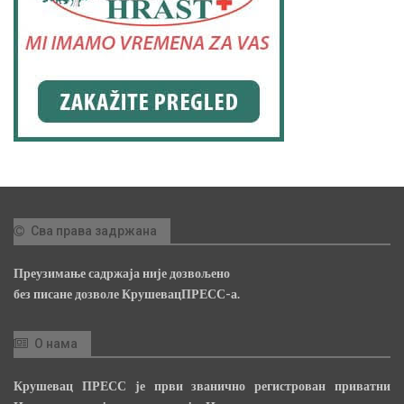
Сва права задржана
Преузимање садржаја није дозвољено
без писане дозволе КрушевацПРЕСС-а.
О нама
Крушевац ПРЕСС је први званично регистрован приватни