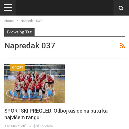
Home
Napredak 037
Browsing Tag
Napredak 037
СПОРТ
SPORTSKI PREGLED: Odbojkašice na putu ka
najvišem rangu!
феб 16, 2026
J. MARKOVIĆ