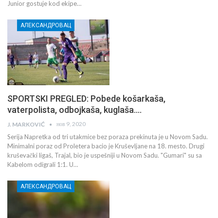
Junior gostuje kod ekipe…
АЛЕКСАНДРОВАЦ
SPORTSKI PREGLED: Pobede košarkaša,
vaterpolista, odbojkaša, kuglaša….
нов 9, 2020
J. MARKOVIĆ
Serija Napretka od tri utakmice bez poraza prekinuta je u Novom Sadu.
Minimalni poraz od Proletera bacio je Kruševljane na 18. mesto. Drugi
kruševački ligaš, Trajal, bio je uspešniji u Novom Sadu. "Gumari" su sa
Kabelom odigrali 1:1. U…
АЛЕКСАНДРОВАЦ