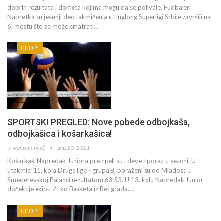
dobrih rezultata i dometa kojima mogu da se pohvale. Fudbaleri
Napretka su jesenji deo takmičenja u Linglong Superligi Srbije završili na
6. mestu što se može smatrati…
СПОРТ
SPORTSKI PREGLED: Nove pobede odbojkaša,
odbojkašica i košarkašica!
дец 20, 2021
J. MARKOVIĆ
Košarkaši Napredak Juniora pretrpeli su i deveti poraz u sezoni. U
utakmici 11. kola Druge lige - grupa B, poraženi su od Mladosti u
Smederevskoj Palanci rezultatom 63:53. U 13. kolu Napredak Junior
dočekuje ekipu Žitko Basketa iz Beograda.…
СПОРТ