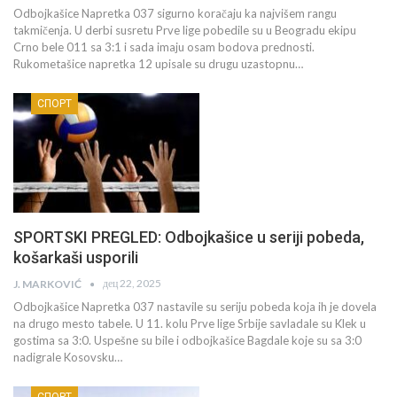
Odbojkašice Napretka 037 sigurno koračaju ka najvišem rangu
takmičenja. U derbi susretu Prve lige pobedile su u Beogradu ekipu
Crno bele 011 sa 3:1 i sada imaju osam bodova prednosti.
Rukometašice napretka 12 upisale su drugu uzastopnu…
СПОРТ
SPORTSKI PREGLED: Odbojkašice u seriji pobeda,
košarkaši usporili
дец 22, 2025
J. MARKOVIĆ
Odbojkašice Napretka 037 nastavile su seriju pobeda koja ih je dovela
na drugo mesto tabele. U 11. kolu Prve lige Srbije savladale su Klek u
gostima sa 3:0. Uspešne su bile i odbojkašice Bagdale koje su sa 3:0
nadigrale Kosovsku…
СПОРТ