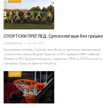
СПОРТСКИ ПРЕГЛЕД: Српсколигаши без грешке
окт 16, 2023
J. MARKOVIĆ
Крушевачки клубови у Српској лиги Исток су протеклог викенда имали
стопостотни учинак. Водећи Трајал је са 3:1 надиграо ОФК Синђелић,
Мешево са 4:1 Ђердап из Кладова а Јединство 1936 са 3:2 Раднички из
Свилајнца. Трајал је први на табели са…
СПОРТ