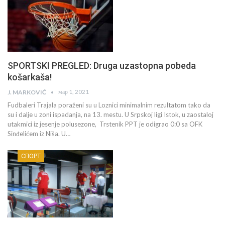
SPORTSKI PREGLED: Druga uzastopna pobeda
košarkaša!
мар 1, 2021
J. MARKOVIĆ
Fudbaleri Trajala poraženi su u Loznici minimalnim rezultatom tako da
su i dalje u zoni ispadanja, na 13. mestu. U Srpskoj ligi Istok, u zaostaloj
utakmici iz jesenje polusezone, Trstenik PPT je odigrao 0:0 sa OFK
Sinđelićem iz Niša. U…
СПОРТ