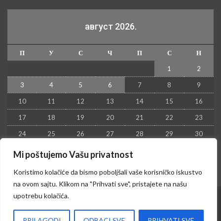
август 2026.
П
У
С
Ч
П
С
Н
1
2
3
4
5
6
7
8
9
10
11
12
13
14
15
16
17
18
19
20
21
22
23
24
25
26
27
28
29
30
31
Mi poštujemo Vašu privatnost
« јул
Koristimo kolačiće da bismo poboljšali vaše korisničko iskustvo
na ovom sajtu. Klikom na "Prihvati sve", pristajete na našu
upotrebu kolačića.
© 2026 - Kruševac PRESS. Sva prava zadržana.
PRILAGODI
ODBACI SVE
PRIHVATI SVE
Izrada sajta i hosting:
Hosting-Srbija