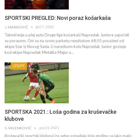
SPORTSKI PREGLED: Novi poraz košarkaša
феб 7, 2022
J. MARKOVIĆ
Takmičenje u plej autu Druge lige košarkaši Napredak Juniora započeli
su porazom. Oni su na svom parketu rezultatom 68:55 poraženi od
ekipe Star iz Novog Sada. U narednom kolu Napredak Junior gostuje
kod ekipe Napredak Metalka Majur u…
СПОРТ
SPORTSKA 2021.: Loša godina za kruševačke
klubove
дец 24, 2021
S. MILENKOVIĆ
Kruševački sportski klubovi iza sebe ostavljaju lošu godinu sa jako malo