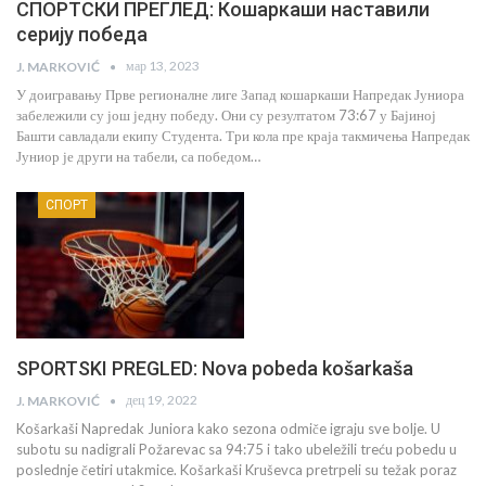
СПОРТСКИ ПРЕГЛЕД: Кошаркаши наставили
серију победа
мар 13, 2023
J. MARKOVIĆ
У доигравању Прве регионалне лиге Запад кошаркаши Напредак Јуниора
забележили су још једну победу. Они су резултатом 73:67 у Бајиној
Башти савладали екипу Студента. Три кола пре краја такмичења Напредак
Јуниор је други на табели, са победом…
СПОРТ
SPORTSKI PREGLED: Nova pobeda košarkaša
дец 19, 2022
J. MARKOVIĆ
Košarkaši Napredak Juniora kako sezona odmiče igraju sve bolje. U
subotu su nadigrali Požarevac sa 94:75 i tako ubeležili treću pobedu u
poslednje četiri utakmice. Košarkaši Kruševca pretrpeli su težak poraz