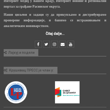
Интернет медиј у нашем крају, Интернет новине и регионални
портал за грађане Расинског округа.
Наши циљеви и задаци су да прикупљамо и дистрибуирамо
проверене информације, и бавимо се истраживањем и
аналитичким новинарством.
Čitaj dalje...
Лајкуј и подели
Крушевац ПРЕСС је члан у: