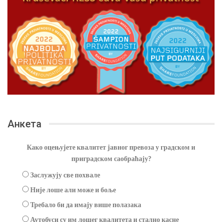
Анкета
Како оцењујете квалитет јавног превоза у градском и
приградском саобраћају?
Заслужују све похвале
Није лоше али може и боље
Требало би да имају више полазака
Аутобуси су им лошег квалитета и стално касне