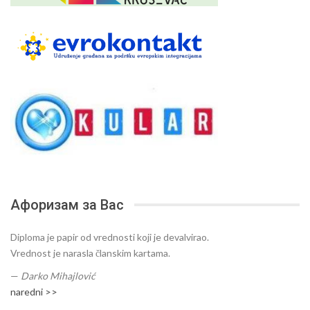
Афоризам за Вас
Diploma je papir od vrednosti koji je devalvirao.
Vrednost je narasla članskim kartama.
—
Darko Mihajlović
naredni >>