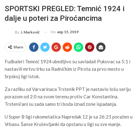
SPORTSKI PREGLED: Temnić 1924 i
dalje u poteri za Piroćancima
On
апр 15, 2019
By
J. Marković
Share
Fudbaleri Temnić 1924 ubedljivo su savladali Pukovac sa 5:1 i
nastavili mrtvu trku sa Radničkim iz Pirota za prvo mesto u
Srpskoj ligi Istok.
Za razliku od Varvarinaca Trstenik PPT je nastavio lošu seriju
porazom od 2:0 na svom terenu protiv Car Konstantina.
Trsteničani su sada samo tri boda iznad zone ispadanja.
U Super B ligi rukometašica Napredak 12 je sa 26:21 poražen u
Vrbasu. Šanse Kruševljanki da opstanu u ligi su sve manje.