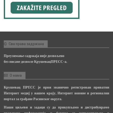
Сва права задржана
Преузимање садржаја није дозвољено
без писане дозволе КрушевацПРЕСС-а.
О нама
Крушевац ПРЕСС је први званично регистрован приватни
Интернет медиј у нашем крају, Интернет новине и регионални
портал за грађане Расинског округа.
Наши циљеви и задаци су да прикупљамо и дистрибуирамо
проверене информације, и бавимо се истраживањем и