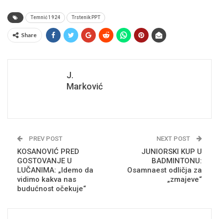
Temnić 1924
Trstenik PPT
Share
J.
Marković
PREV POST
NEXT POST
KOSANOVIĆ PRED
JUNIORSKI KUP U
GOSTOVANJE U
BADMINTONU:
LUČANIMA: „Idemo da
Osamnaest odličja za
vidimo kakva nas
„zmajeve“
budućnost očekuje“