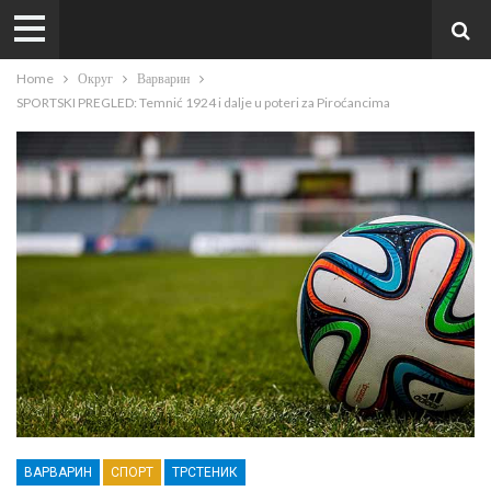
Home
Округ
Варварин
SPORTSKI PREGLED: Temnić 1924 i dalje u poteri za Piroćancima
ВАРВАРИН
СПОРТ
ТРСТЕНИК