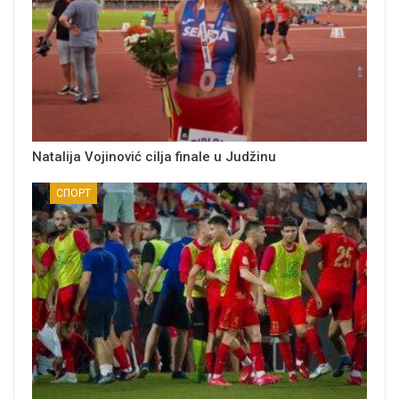
Natalija Vojinović cilja finale u Judžinu
СПОРТ