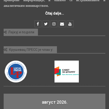
аналитичким новинарством.
Čitaj dalje...
Лајкуј и подели
Крушевац ПРЕСС је члан у:
август 2026.