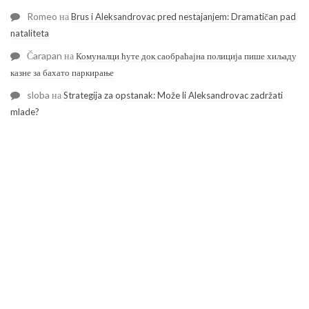
Romeo
на
Brus i Aleksandrovac pred nestajanjem: Dramatičan pad
nataliteta
Čarapan
на
Комуналци ћуте док саобраћајна полиција пише хиљаду
казне за бахато паркирање
sloba
на
Strategija za opstanak: Može li Aleksandrovac zadržati
mlade?