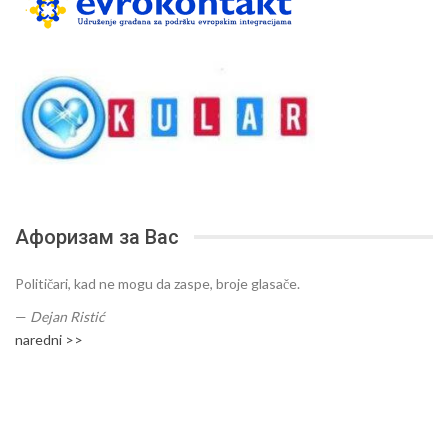
Афоризам за Вас
Političari, kad ne mogu da zaspe, broje glasače.
—
Dejan Ristić
naredni >>