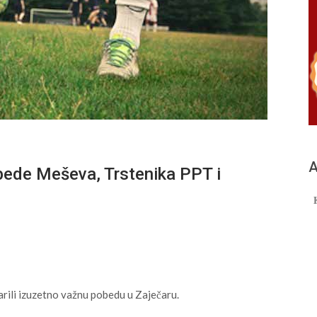
А
de Meševa, Trstenika PPT i
arili izuzetno važnu pobedu u Zaječaru.