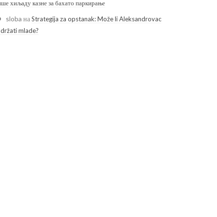
ише хиљаду казне за бахато паркирање
sloba
на
Strategija za opstanak: Može li Aleksandrovac
adržati mlade?