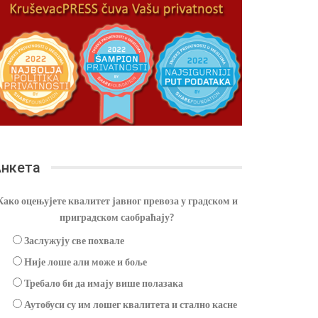
нкета
Како оцењујете квалитет јавног превоза у градском и
приградском саобраћају?
Заслужују све похвале
Није лоше али може и боље
Требало би да имају више полазака
Аутобуси су им лошег квалитета и стално касне