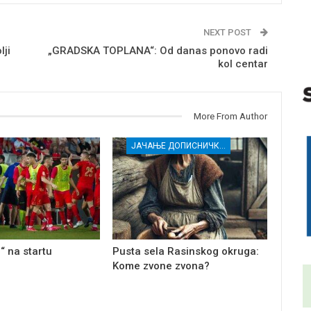
NEXT POST
lji
„GRADSKA TOPLANA“: Od danas ponovo radi
kol centar
More From Author
ЈАЧАЊЕ ДОПИСНИЧКЕ МРЕЖЕ НЕЗАВИСНИХ МЕДИЈА У РАСИНСКОМ ОКРУГУ
“ na startu
Pusta sela Rasinskog okruga:
Kome zvone zvona?