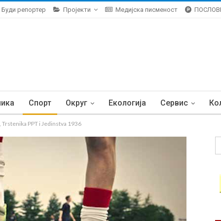
Буди репортер
Пројекти
Медијска писменост
ПОСЛОВ
ника
Спорт
Округ
Екологија
Сервис
Ко
rstenika PPT i Jedinstva 1936