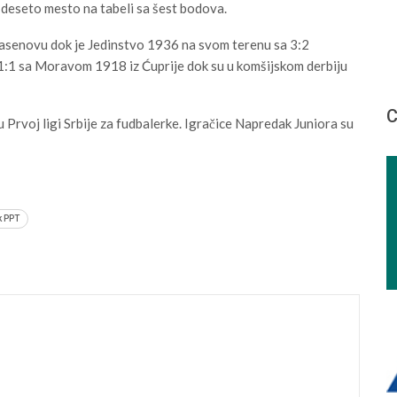
 deseto mesto na tabeli sa šest bodova.
Jasenovu dok je Jedinstvo 1936 na svom terenu sa 3:2
 1:1 sa Moravom 1918 iz Ćuprije dok su u komšijskom derbiju
С
Prvoj ligi Srbije za fudbalerke. Igračice Napredak Juniora su
k PPT