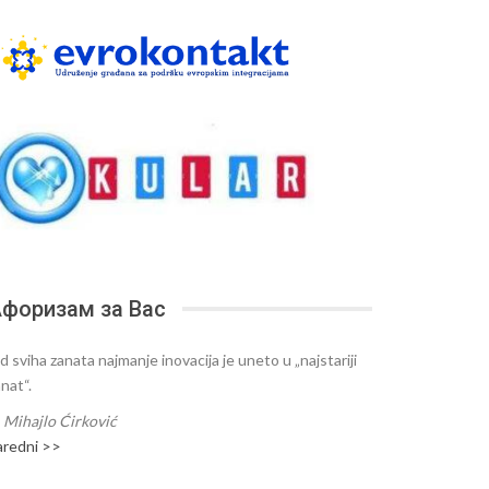
форизам за Вас
d sviha zanata najmanje inovacija je uneto u „najstariji
nat“.
—
Mihajlo Ćirković
aredni >>