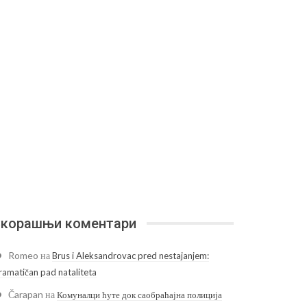
корашњи коментари
Romeo
на
Brus i Aleksandrovac pred nestajanjem:
ramatičan pad nataliteta
Čarapan
на
Комуналци ћуте док саобраћајна полиција