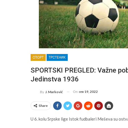
СПОРТ
ТРСТЕНИК
SPORTSKI PREGLED: Važne pobe
Jedinstva 1936
On
сеп 19, 2022
By
J. Marković
Share
U 6. kolu Srpske lige Istok fudbaleri Meševa su ostv