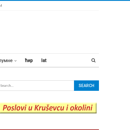
И
лумне
ћир
lat