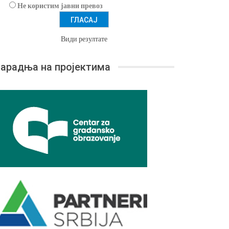
Не користим јавни превоз
Види резултате
арадња на пројектима