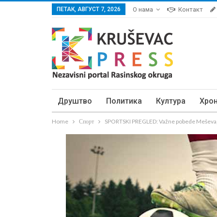
ПЕТАК, АВГУСТ 7, 2026
О нама
Контакт
Друштво
Политика
Култура
Хро
Home
Спорт
SPORTSKI PREGLED: Važne pobede Meševa, T