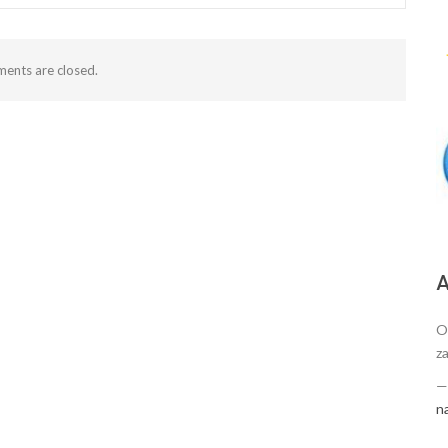
ents are closed.
А
O
za
n