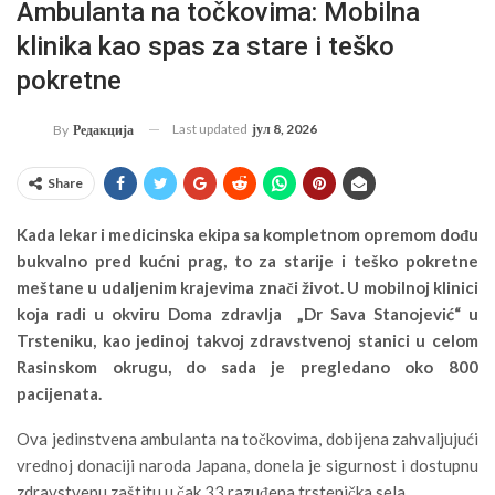
Ambulanta na točkovima: Mobilna
klinika kao spas za stare i teško
pokretne
Last updated
јул 8, 2026
By
Редакција
Share
Kada lekar i medicinska ekipa sa kompletnom opremom dođu
bukvalno pred kućni prag, to za starije i teško pokretne
meštane u udaljenim krajevima znači život. U mobilnoj klinici
koja radi u okviru Doma zdravlja „Dr Sava Stanojević“ u
Trsteniku, kao jedinoj takvoj zdravstvenoj stanici u celom
Rasinskom okrugu, do sada je pregledano oko 800
pacijenata.
Ova jedinstvena ambulanta na točkovima, dobijena zahvaljujući
vrednoj donaciji naroda Japana, donela je sigurnost i dostupnu
zdravstvenu zaštitu u čak 33 razuđena trstenička sela.