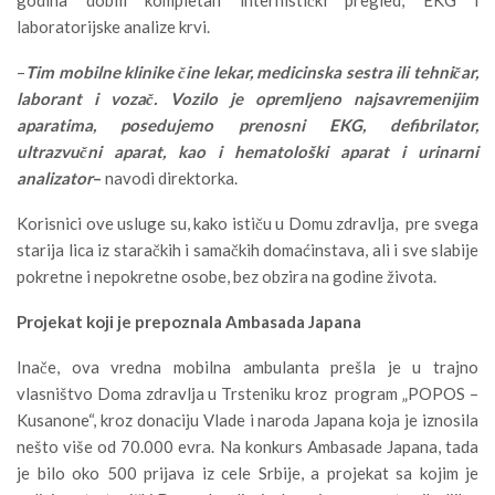
laboratorijske analize krvi.
–
Tim mobilne klinike čine lekar, medicinska sestra ili tehničar,
laborant i vozač. Vozilo je opremljeno najsavremenijim
aparatima, posedujemo prenosni EKG, defibrilator,
ultrazvučni aparat, kao i hematološki aparat i urinarni
analizator
–
navodi direktorka.
Korisnici ove usluge su, kako ističu u Domu zdravlja, pre svega
starija lica iz staračkih i samačkih domaćinstava, ali i sve slabije
pokretne i nepokretne osobe, bez obzira na godine života.
Projekat koji je prepoznala Ambasada Japana
Inače, ova vredna mobilna ambulanta prešla je u trajno
vlasništvo Doma zdravlja u Trsteniku kroz program „POPOS –
Kusanone“, kroz donaciju Vlade i naroda Japana koja je iznosila
nešto više od 70.000 evra. Na konkurs Ambasade Japana, tada
je bilo oko 500 prijava iz cele Srbije, a projekat sa kojim je