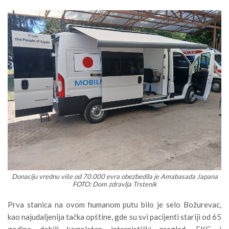
Donaciju vrednu više od 70.000 evra obezbedila je Amabasada Japana
FOTO: Dom zdravlja Trstenik
Prva stanica na ovom humanom putu bilo je selo Božurevac,
kao najudaljenija tačka opštine, gde su svi pacijenti stariji od 65
godina dobili kompletan internistički pregled, EKG i