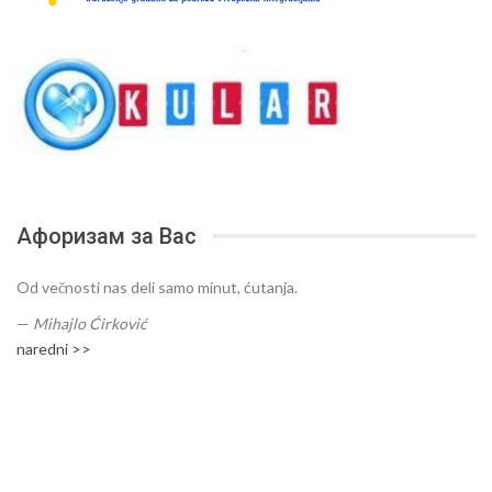
Афоризам за Вас
Od večnosti nas deli samo minut, ćutanja.
—
Mihajlo Ćirković
naredni >>