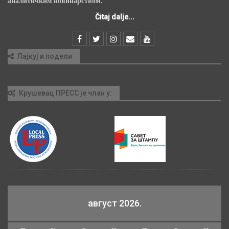
аналитичким новинарством.
Čitaj dalje...
Лајкуј и подели
Крушевац ПРЕСС је члан у:
август 2026.