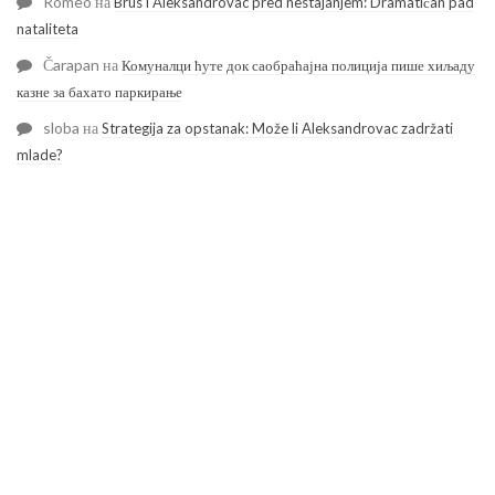
Romeo
на
Brus i Aleksandrovac pred nestajanjem: Dramatičan pad
nataliteta
Čarapan
на
Комуналци ћуте док саобраћајна полиција пише хиљаду
казне за бахато паркирање
sloba
на
Strategija za opstanak: Može li Aleksandrovac zadržati
mlade?