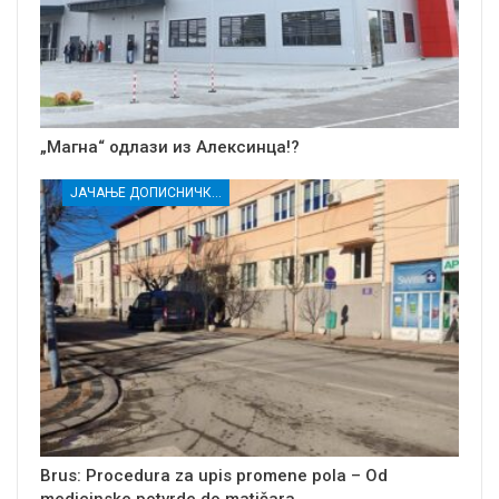
„Магна“ одлази из Алексинца!?
ЈАЧАЊЕ ДОПИСНИЧКЕ МРЕЖЕ НЕЗАВИСНИХ МЕДИЈА У РАСИНСКОМ ОКРУГУ
Brus: Procedura za upis promene pola – Od
medicinske potvrde do matičara