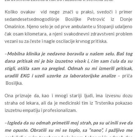
Koliko ovakav vid nege znači u praksi, svedoči i primer
sedamdesetsedmogodišnje Bosiljke Petrović iz Donje
Omašnice. Njeno selo je od prve ambulante u Stopanji udaljeno
čak osam kilometara, a njeni svakodnevni zdravstveni problem
vezani su za česte i nagle oscilacije krvnog pritiska.
–
Mobilna klinika je nedavno boravila u našem selu. Baš tog
dana pritisak mi je bio izuzetno visok i, čim sam čula da su
stigli, otišla sam na pregled. Odmah su mi izmerili pritisak,
uradili EKG i uzeli uzorke za laboratorijske analize
– priča
Bosiljka.
Ona priznaje da, kao i mnogi stariji ljudi, ima izvesnu dozu
straha od lekara, ali da je medicinski tim iz Trstenika pokazao
izuzetnu empatiju i profesionalizam.
–
Izgleda da su odmah primetili moj strah, pa su učinili sve da
me opuste. Obratili su mi se toplo, sa “nano”, i pažljivo me