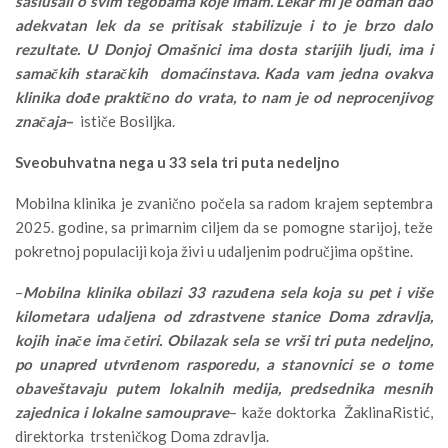
saslušali o svim tegobama koje imam. Lekar mi je odmah dao
adekvatan lek da se pritisak stabilizuje i to je brzo dalo
rezultate. U Donjoj Omašnici ima dosta starijih ljudi, ima i
samačkih staračkih domaćinstava. Kada vam jedna ovakva
klinika dođe praktično do vrata, to nam je od neprocenjivog
značaja
–
ističe Bosiljka.
Sveobuhvatna nega u 33 sela tri puta nedeljno
Mobilna klinika je zvanično počela sa radom krajem septembra
2025. godine, sa primarnim ciljem da se pomogne starijoj, teže
pokretnoj populaciji koja živi u udaljenim područjima opštine.
–
Mobilna klinika obilazi 33 razuđena sela koja su pet i više
kilometara udaljena od zdrastvene stanice Doma zdravlja,
kojih inače ima četiri. Obilazak sela se vrši tri puta nedeljno,
po unapred utvrđenom rasporedu, a stanovnici se o tome
obaveštavaju putem lokalnih medija, predsednika mesnih
zajednica i lokalne samouprave
– kaže doktorka ŽaklinaRistić,
direktorka trsteničkog Doma zdravlja.