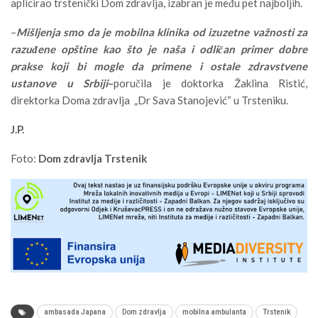
aplicirao trstenički Dom zdravlja, izabran je među pet najboljih.
–
Mišljenja smo da je mobilna klinika od izuzetne važnosti za
razuđene opštine kao što je naša i odličan primer dobre
prakse koji bi mogle da primene i ostale zdravstvene
ustanove u Srbiji
–
poručila je doktorka Žaklina Ristić,
direktorka Doma zdravlja „Dr Sava Stanojević“ u Trsteniku.
J.P.
Foto:
Dom zdravlja Trstenik
ambasada Japana
Dom zdravlja
mobilna ambulanta
Trstenik