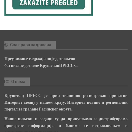
Сва права задржана
Преузимање садржаја није дозвољено
без писане дозволе КрушевацПРЕСС-а.
О нама
Крушевац ПРЕСС је први званично регистрован приватни
Интернет медиј у нашем крају, Интернет новине и регионални
портал за грађане Расинског округа.
Наши циљеви и задаци су да прикупљамо и дистрибуирамо
проверене информације, и бавимо се истраживањем и