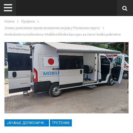
Home
Пројекти
Јачање дописничке мреже независних медија у Расинском округу
Ambulanta na točkovima: Mobilna klinika kao spas za stare i teško pokretne
ЈАЧАЊЕ ДОПИСНИЧКЕ МРЕЖЕ НЕЗАВИСНИХ МЕДИЈА У РАСИНСКОМ ОКРУГУ
ТРСТЕНИК