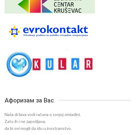
Афоризам за Вас
Naša država vodi računa o svojoj omladini.
Zato ih i ne zapošljava,
da bi ovi mogli da idu u inostranstvo.