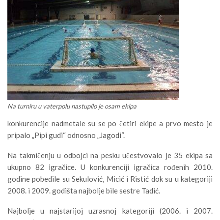
Na turniru u vaterpolu nastupilo je osam ekipa
konkurencije nadmetale su se po četiri ekipe a prvo mesto je
pripalo „Pipi gudi“ odnosno „Jagodi“.
Na takmičenju u odbojci na pesku učestvovalo je 35 ekipa sa
ukupno 82 igračice. U konkurenciji igračica rođenih 2010.
godine pobedile su Sekulović, Micić i Ristić dok su u kategoriji
2008. i 2009. godišta najbolje bile sestre Tadić.
Najbolje u najstarijoj uzrasnoj kategoriji (2006. i 2007.