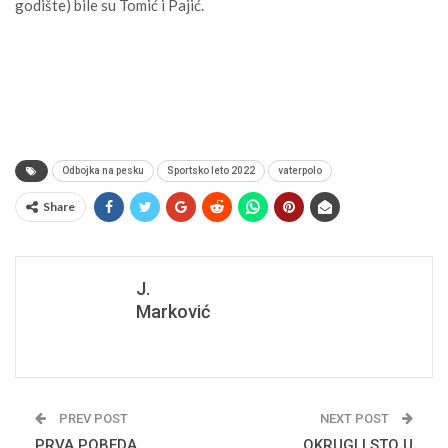
godište) bile su Tomić i Pajić.
Odbojka na pesku
Sportsko leto 2022
vaterpolo
Share
J.
Marković
PREV POST
NEXT POST
PRVA POBEDA
OKRUGLI STO U