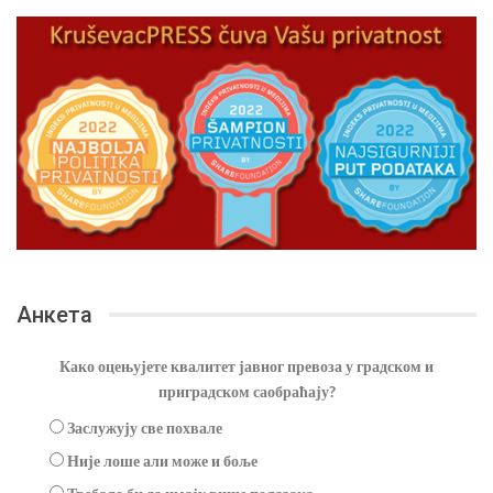
Анкета
Како оцењујете квалитет јавног превоза у градском и
приградском саобраћају?
Заслужују све похвале
Није лоше али може и боље