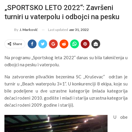
„SPORTSKO LETO 2022“: Završeni
turniri u vaterpolu i odbojci na pesku
Last updated
авг 31, 2022
By
J. Marković
Share
Na programu „Sportskog leta 2022“ danas su bila takmičenja u
odbojci na pesku i vaterpolu.
Na zatvorenim plivačkim bezenima SC „Kruševac“ održan je
turnir u „Beach waterpolu 3+1”. U konkurenciji 8 ekipa, koje su
bile podeljene u dve uzrastne kategorije (mlađa kategorija
dečaci rođeni 2010. godište i mlađi i starija uzrastna kategorija
dečaci rođeni 2009. godine i stariji).
U obe