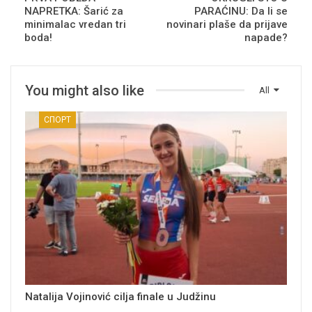
NAPRETKA: Šarić za
PARAĆINU: Da li se
minimalac vredan tri
novinari plaše da prijave
boda!
napade?
You might also like
All
СПОРТ
Natalija Vojinović cilja finale u Judžinu