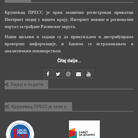
Крушевац ПРЕСС је први званично регистрован приватни
Интернет медиј у нашем крају, Интернет новине и регионални
портал за грађане Расинског округа.
Наши циљеви и задаци су да прикупљамо и дистрибуирамо
проверене информације, и бавимо се истраживањем и
аналитичким новинарством.
Čitaj dalje...
Лајкуј и подели
Крушевац ПРЕСС је члан у: