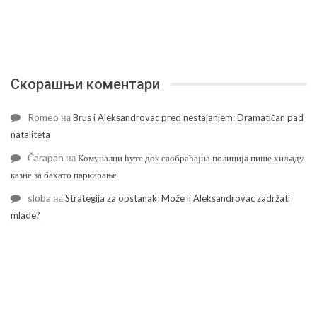
Скорашњи коментари
Romeo
на
Brus i Aleksandrovac pred nestajanjem: Dramatičan pad
nataliteta
Čarapan
на
Комуналци ћуте док саобраћајна полиција пише хиљаду
казне за бахато паркирање
sloba
на
Strategija za opstanak: Može li Aleksandrovac zadržati
mlade?