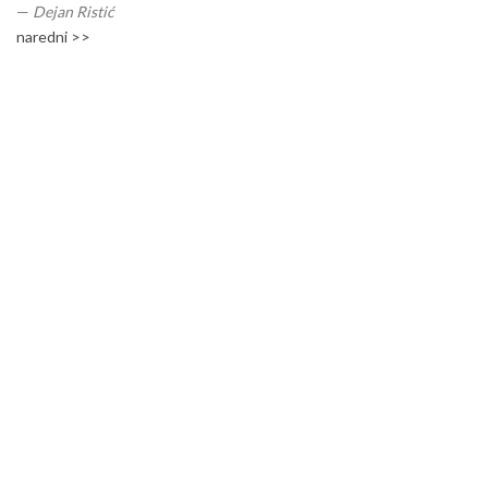
—
Dejan Ristić
naredni >>