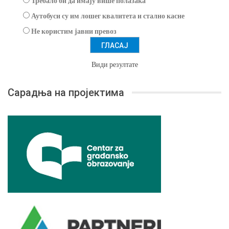
Требало би да имају више полазака
Аутобуси су им лошег квалитета и стално касне
Не користим јавни превоз
Види резултате
Сарадња на пројектима