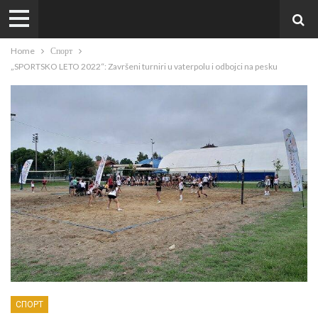
Home
Спорт
„SPORTSKO LETO 2022“: Završeni turniri u vaterpolu i odbojci na pesku
СПОРТ