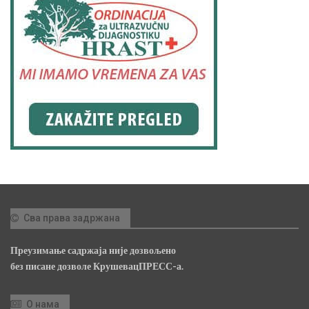
Сва права задржана
Преузимање садржаја није дозвољено
без писане дозволе КрушевацПРЕСС-а.
О нама