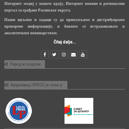
Интернет медиј у нашем крају, Интернет новине и регионални
портал за грађане Расинског округа.
Наши циљеви и задаци су да прикупљамо и дистрибуирамо
проверене информације, и бавимо се истраживањем и
аналитичким новинарством.
Čitaj dalje...
Лајкуј и подели
Крушевац ПРЕСС је члан у: