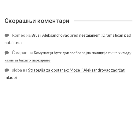
Скорашњи коментари
Romeo
на
Brus i Aleksandrovac pred nestajanjem: Dramatičan pad
nataliteta
Čarapan
на
Комуналци ћуте док саобраћајна полиција пише хиљаду
казне за бахато паркирање
sloba
на
Strategija za opstanak: Može li Aleksandrovac zadržati
mlade?