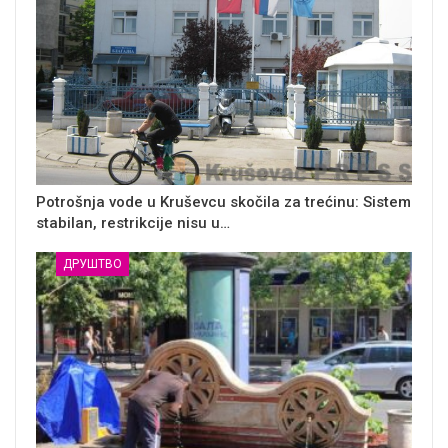
Potrošnja vode u Kruševcu skočila za trećinu: Sistem
stabilan, restrikcije nisu u…
ДРУШТВО