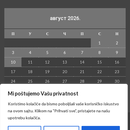
август 2026.
П
У
С
Ч
П
С
Н
1
2
3
4
5
6
7
8
9
10
11
12
13
14
15
16
17
18
19
20
21
22
23
24
25
26
27
28
29
30
31
Mi poštujemo Vašu privatnost
« јул
Koristimo kolačiće da bismo poboljšali vaše korisničko iskustvo
na ovom sajtu. Klikom na "Prihvati sve", pristajete na našu
upotrebu kolačića.
© 2026 - Kruševac PRESS. Sva prava zadržana.