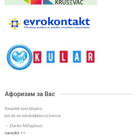
Афоризам за Вас
Raspleli smo klupko,
još da se iskobeljamo iz konca.
—
Darko Mihajlović
naredni >>