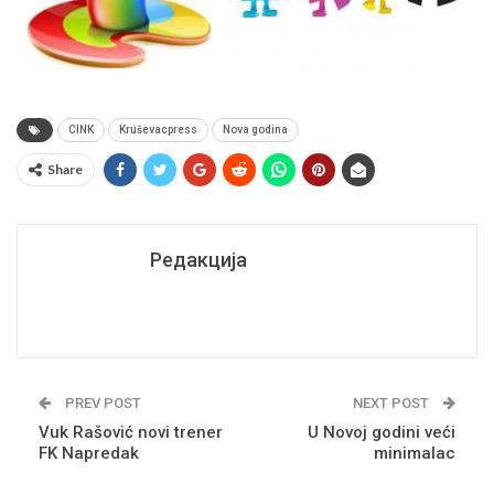
CINK
Kruševacpress
Nova godina
Share
Редакција
PREV POST
NEXT POST
Vuk Rašović novi trener
U Novoj godini veći
FK Napredak
minimalac