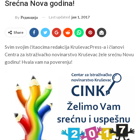
Srećna Nova godina!
Last updated
јан 1, 2017
By
Редакција
Share
Svim svojim čitaocima redakcija KruševacPress-a i članovi
Centra za istraživačko novinarstvo Kruševac žele srećnu Novu
godinu! Hvala vam na poverenju!