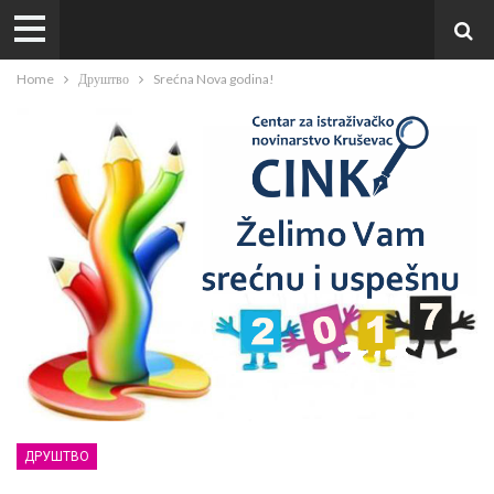
Home
Друштво
Srećna Nova godina!
ДРУШТВО