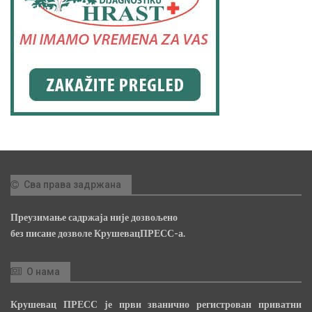
Сва права задржана
Преузимање садржаја није дозвољено
без писане дозволе КрушевацПРЕСС-а.
О нама
Крушевац ПРЕСС је први званично регистрован приватни