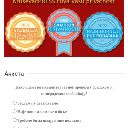
Анкета
Како оцењујете квалитет јавног превоза у градском и
приградском саобраћају?
Заслужују све похвале
Није лоше али може и боље
Требало би да имају више полазака