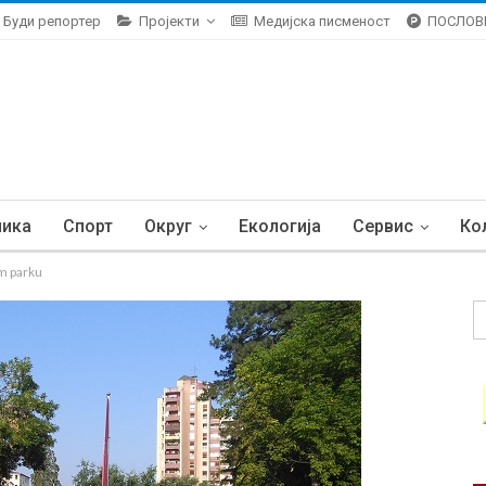
Буди репортер
Пројекти
Медијска писменост
ПОСЛОВ
ника
Спорт
Округ
Екологија
Сервис
Ко
om parku