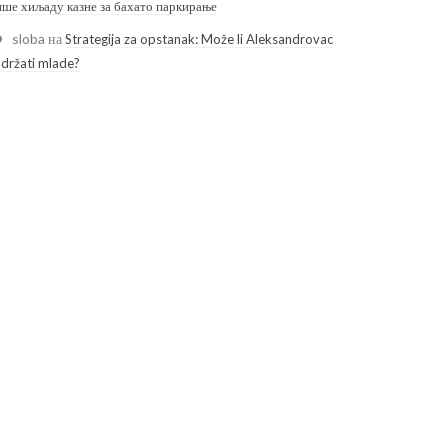
ише хиљаду казне за бахато паркирање
sloba
на
Strategija za opstanak: Može li Aleksandrovac
adržati mlade?