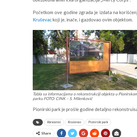
Početkom ove godine zgrada je izdata na korišćen
Kruševac
koji je, inače, i gazdovao ovim objektom.
Tabla sa informacijama o rekonstrukciji objekta u Pionirsko
parku FOTO: CINK – S. Milenković
Pionirski park je prošle godine detaljno rekonstruisa
Abrašević
Kruševac
Pionirski park
Share