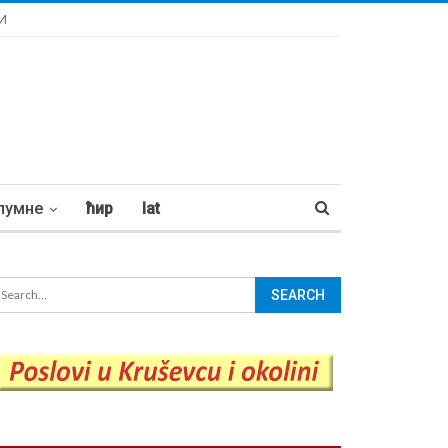
И
лумне
ћир
lat