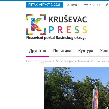
ПЕТАК, АВГУСТ 7, 2026
О нама
Контакт
Друштво
Политика
Култура
Хро
Home
Друштво
Srušena zgrada „Abraševića“ u Pionirsk