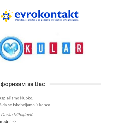
форизам за Вас
aspleli smo klupko,
oš da se iskobeljamo iz konca.
—
Darko Mihajlović
aredni >>