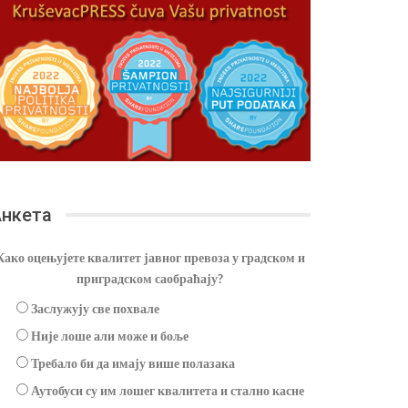
нкета
Како оцењујете квалитет јавног превоза у градском и
приградском саобраћају?
Заслужују све похвале
Није лоше али може и боље
Требало би да имају више полазака
Аутобуси су им лошег квалитета и стално касне