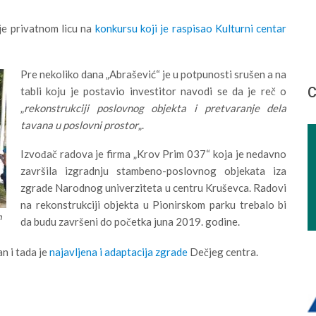
je privatnom licu na
konkursu koji je raspisao Kulturni centar
Pre nekoliko dana „Abrašević“ je u potpunosti srušen a na
С
tabli koju je postavio investitor navodi se da je reč o
„
rekonstrukciji poslovnog objekta i pretvaranje dela
tavana u poslovni prostor
„.
Izvođač radova je firma „Krov Prim 037“ koja je nedavno
završila izgradnju stambeno-poslovnog objekata iza
zgrade Narodnog univerziteta u centru Kruševca. Radovi
na rekonstrukciji objekta u Pionirskom parku trebalo bi
m
da budu završeni do početka juna 2019. godine.
n i tada je
najavljena i adaptacija zgrade
Dečjeg centra.