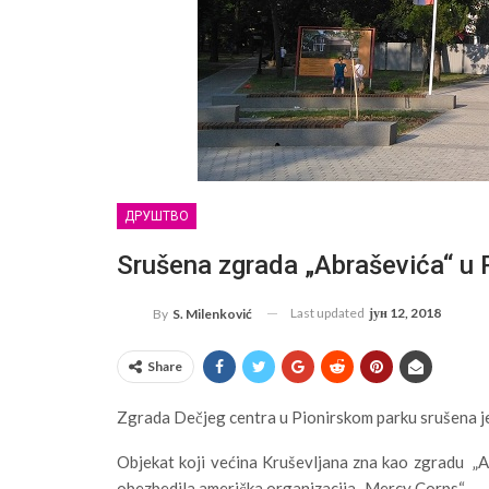
ДРУШТВО
Srušena zgrada „Abraševića“ u 
Last updated
јун 12, 2018
By
S. Milenković
Share
Zgrada Dečjeg centra u Pionirskom parku srušena je 
Objekat koji većina Kruševljana zna kao zgradu „A
obezbedila američka organizacija „Mercy Corps“.