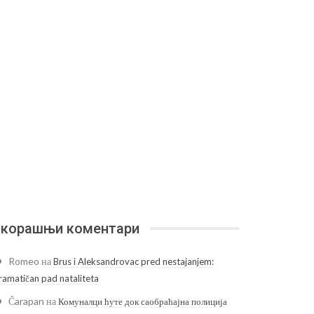
корашњи коментари
Romeo
на
Brus i Aleksandrovac pred nestajanjem:
ramatičan pad nataliteta
Čarapan
на
Комуналци ћуте док саобраћајна полиција