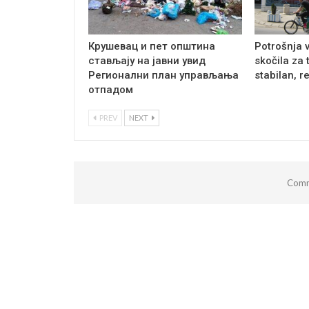
Крушевац и пет општина
Potrošnja 
стављају на јавни увид
skočila za 
Регионални план управљања
stabilan, r
отпадом
PREV
NEXT
Comm