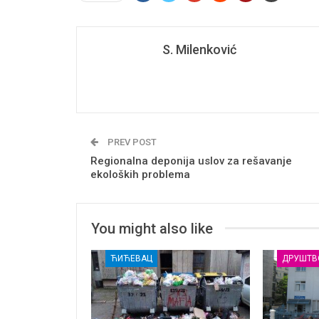
S. Milenković
PREV POST
Regionalna deponija uslov za rešavanje
ekoloških problema
You might also like
ЋИЋЕВАЦ
ДРУШТВ