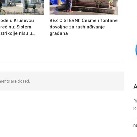
vode u Kruševcu
BEZ CISTERNI: Česme i fontane
trećinu: Sistem
dovoljne za rashlađivanje
estrikcije nisu u…
građana
ents are closed.
А
R
j
n