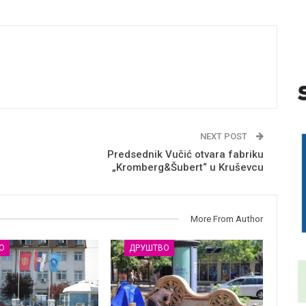
NEXT POST
Predsednik Vučić otvara fabriku
„Kromberg&Šubert“ u Kruševcu
More From Author
О
ДРУШТВО