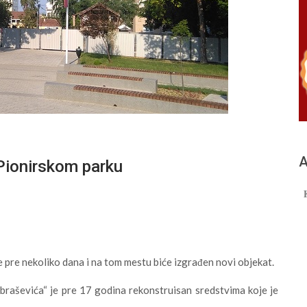
А
Pionirskom parku
pre nekoliko dana i na tom mestu biće izgrađen novi objekat.
braševića“ je pre 17 godina rekonstruisan sredstvima koje je