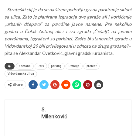
–
Strateški cilj je da se na širem području grada parkiranje skloni
sa ulica. Zato je planirana izgradnja dve garaže ali i korišćenje
„urbanih džepova“ za površine javne namene. Pre nekoliko
godina u Čolak Antinoj ulici i iza zgrada „Češalj“, na javnim
površinama, izgrađeni su parkinzi. Zašto bi stanovnici zgrade u
Vidovdanskoj 29 bili privilegovani u odnosu na druge građane?
–
pita se Aleksandar Cvetković, glavni gradski urbanista.
Fontana
Park
parking
Peticija
protest
Vidovdanska ulica
Share
S.
Milenković