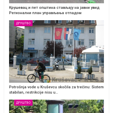
Крушевац и пет општина стављају на јавни увид
Регионални план управљања отпадом
ДРУШТВО
Potrošnja vode u Kruševcu skočila za trećinu: Sistem
stabilan, restrikcije nisu u…
ДРУШТВО