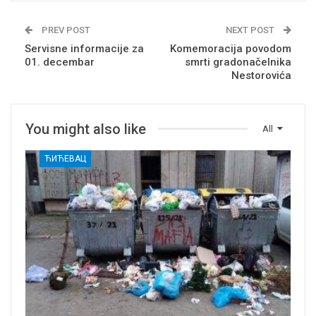
PREV POST
NEXT POST
Servisne informacije za
Komemoracija povodom
01. decembar
smrti gradonačelnika
Nestorovića
You might also like
All
ЋИЋЕВАЦ