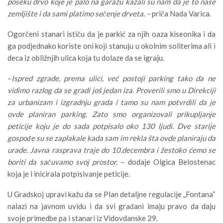
poseku drvo koje je palo na garažu kazali su nam da je to naše
zemljište i da sami platimo sečenje drveta. –
priča Nada Varica.
Ogorčeni stanari ističu da je parkić za njih oaza kiseonika i da
ga podjednako koriste oni koji stanuju u okolnim soliterima ali i
deca iz obližnjih ulica koja tu dolaze da se igraju.
–
Ispred zgrade, prema ulici, već postoji parking tako da ne
vidimo razlog da se gradi još jedan iza. Proverili smo u Direkciji
za urbanizam i izgradnju grada i tamo su nam potvrdili da je
ovde planiran parking. Zato smo organizovali prikupljanje
peticije koju je do sada potpisalo oko 130 ljudi. Dve starije
gospođe su se zaplakale kada sam im rekla šta ovde planiraju da
urade. Javna rasprava traje do 10.decembra i žestoko ćemo se
boriti da sačuvamo svoj prostor.
– dodaje Olgica Belostenac
koja je i inicirala potpisivanje peticije.
U Gradskoj upravi kažu da se Plan detaljne regulacije „Fontana“
nalazi na javnom uvidu i da svi građani imaju pravo da daju
svoje primedbe pa i stanari iz Vidovdanske 29.