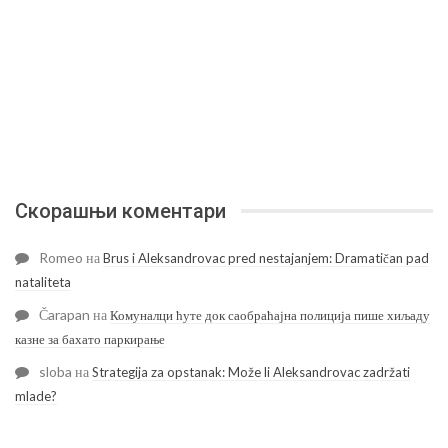
Скорашњи коментари
Romeo
на
Brus i Aleksandrovac pred nestajanjem: Dramatičan pad
nataliteta
Čarapan
на
Комуналци ћуте док саобраћајна полиција пише хиљаду
казне за бахато паркирање
sloba
на
Strategija za opstanak: Može li Aleksandrovac zadržati
mlade?