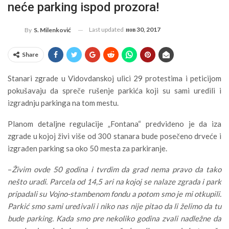
neće parking ispod prozora!
Last updated
нов 30, 2017
By
S. Milenković
Share
Stanari zgrade u Vidovdanskoj ulici 29 protestima i peticijom
pokušavaju da spreče rušenje parkića koji su sami uredili i
izgradnju parkinga na tom mestu.
Planom detaljne regulacije „Fontana“ predviđeno je da iza
zgrade u kojoj živi više od 300 stanara bude posečeno drveće i
izgrađen parking sa oko 50 mesta za parkiranje.
–
Živim ovde 50 godina i tvrdim da grad nema pravo da tako
nešto uradi. Parcela od 14,5 ari na kojoj se nalaze zgrada i park
pripadali su Vojno-stambenom fondu a potom smo je mi otkupili.
Parkić smo sami uređivali i niko nas nije pitao da li želimo da tu
bude parking. Kada smo pre nekoliko godina zvali nadležne da