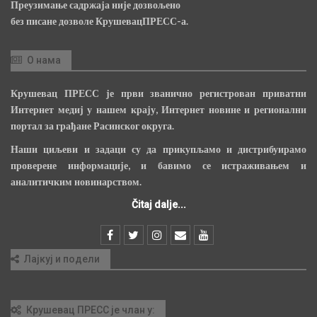
Преузимање садржаја није дозвољено
без писане дозволе КрушевацПРЕСС-а.
О нама
Крушевац ПРЕСС је први званично регистрован приватни
Интернет медиј у нашем крају, Интернет новине и регионални
портал за грађане Расинског округа.
Наши циљеви и задаци су да прикупљамо и дистрибуирамо
проверене информације, и бавимо се истраживањем и
аналитичким новинарством.
Čitaj dalje...
Лајкуј и подели
Крушевац ПРЕСС је члан у: