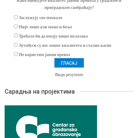
Како оцењујете квалитет јавног превоза у градском и
приградском саобраћају?
Заслужују све похвале
Није лоше али може и боље
Требало би да имају више полазака
Аутобуси су им лошег квалитета и стално касне
Не користим јавни превоз
Види резултате
Сарадња на пројектима