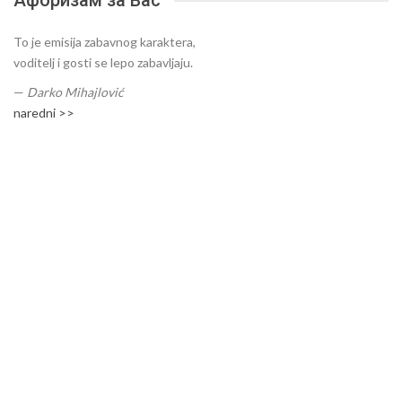
Афоризам за Вас
To je emisija zabavnog karaktera,
voditelj i gosti se lepo zabavljaju.
—
Darko Mihajlović
naredni >>