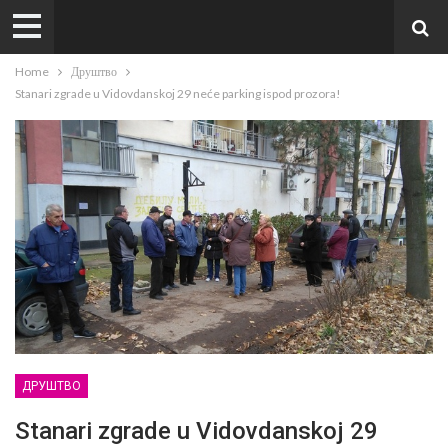
Home
Друштво
Stanari zgrade u Vidovdanskoj 29 neće parking ispod prozora!
ДРУШТВО
Stanari zgrade u Vidovdanskoj 29