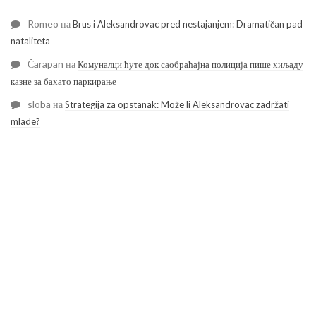
Romeo
на
Brus i Aleksandrovac pred nestajanjem: Dramatičan pad
nataliteta
Čarapan
на
Комуналци ћуте док саобраћајна полиција пише хиљаду
казне за бахато паркирање
sloba
на
Strategija za opstanak: Može li Aleksandrovac zadržati
mlade?