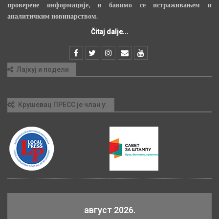
проверене информације, и бавимо се истраживањем и
аналитичким новинарством.
Čitaj dalje...
Лајкуј и подели
Крушевац ПРЕСС је члан у:
август 2026.