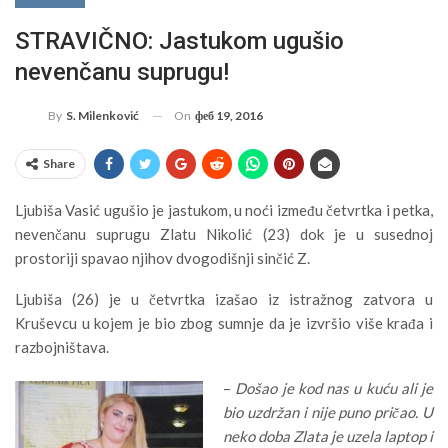
STRAVIČNO: Jastukom ugušio
nevenčanu suprugu!
On
феб 19, 2016
By
S. Milenković
Share
Ljubiša Vasić ugušio je jastukom, u noći između četvrtka i petka,
nevenčanu suprugu Zlatu Nikolić (23) dok je u susednoj
prostoriji spavao njihov dvogodišnji sinčić Z.
Ljubiša (26) je u četvrtka izašao iz istražnog zatvora u
Kruševcu u kojem je bio zbog sumnje da je izvršio više krađa i
razbojništava.
–
Došao je kod nas u kuću ali je
bio uzdržan i nije puno pričao. U
neko doba Zlata je uzela laptop i