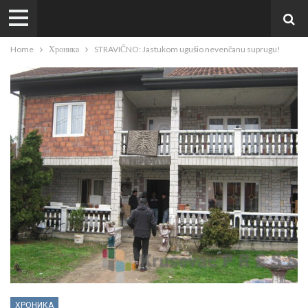
Home
Хроника
STRAVIČNO: Jastukom ugušio nevenčanu suprugu!
ХРОНИКА