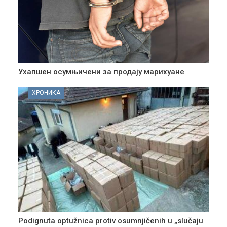
Ухапшен осумњичени за продају марихуане
ХРОНИКА
Podignuta optužnica protiv osumnjičenih u „slučaju