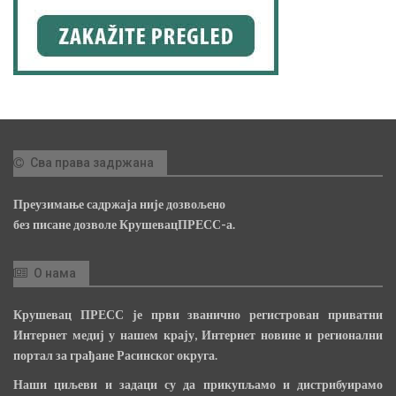
Сва права задржана
Преузимање садржаја није дозвољено
без писане дозволе КрушевацПРЕСС-а.
О нама
Крушевац ПРЕСС је први званично регистрован приватни
Интернет медиј у нашем крају, Интернет новине и регионални
портал за грађане Расинског округа.
Наши циљеви и задаци су да прикупљамо и дистрибуирамо