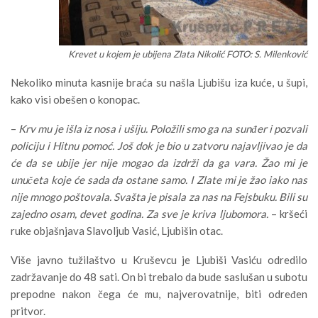
Krevet u kojem je ubijena Zlata Nikolić FOTO: S. Milenković
Nekoliko minuta kasnije braća su našla Ljubišu iza kuće, u šupi,
kako visi obešen o konopac.
–
Krv mu je išla iz nosa i ušiju. Položili smo ga na sunđer i pozvali
policiju i Hitnu pomoć. Još dok je bio u zatvoru najavljivao je da
će da se ubije jer nije mogao da izdrži da ga vara. Žao mi je
unučeta koje će sada da ostane samo. I Zlate mi je žao iako nas
nije mnogo poštovala. Svašta je pisala za nas na Fejsbuku. Bili su
zajedno osam, devet godina. Za sve je kriva ljubomora.
– kršeći
ruke objašnjava Slavoljub Vasić, Ljubišin otac.
Više javno tužilaštvo u Kruševcu je Ljubiši Vasiću odredilo
zadržavanje do 48 sati. On bi trebalo da bude saslušan u subotu
prepodne nakon čega će mu, najverovatnije, biti određen
pritvor.