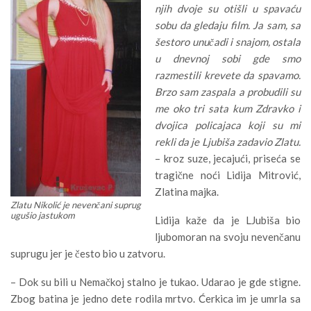
njih dvoje su otišli u spavaću
sobu da gledaju film. Ja sam, sa
šestoro unučadi i snajom, ostala
u dnevnoj sobi gde smo
razmestili krevete da spavamo.
Brzo sam zaspala a probudili su
me oko tri sata kum Zdravko i
dvojica policajaca koji su mi
rekli da je Ljubiša zadavio Zlatu.
– kroz suze, jecajući, priseća se
tragične noći Lidija Mitrović,
Zlatina majka.
Zlatu Nikolić je nevenčani suprug
ugušio jastukom
Lidija kaže da je LJubiša bio
ljubomoran na svoju nevenčanu
suprugu jer je često bio u zatvoru.
– Dok su bili u Nemačkoj stalno je tukao. Udarao je gde stigne.
Zbog batina je jedno dete rodila mrtvo. Ćerkica im je umrla sa