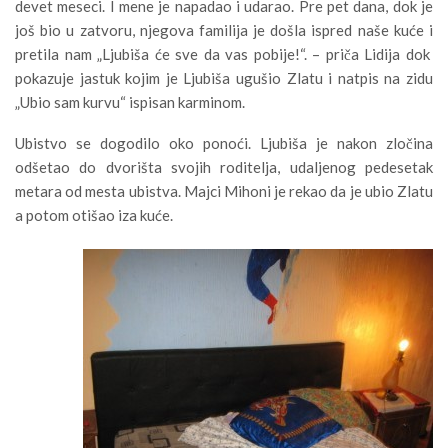
devet meseci. I mene je napadao i udarao. Pre pet dana, dok je
još bio u zatvoru, njegova familija je došla ispred naše kuće i
pretila nam „Ljubiša će sve da vas pobije!“. – priča Lidija dok
pokazuje jastuk kojim je Ljubiša ugušio Zlatu i natpis na zidu
„Ubio sam kurvu“ ispisan karminom.
Ubistvo se dogodilo oko ponoći. Ljubiša je nakon zločina
odšetao do dvorišta svojih roditelja, udaljenog pedesetak
metara od mesta ubistva. Majci Mihoni je rekao da je ubio Zlatu
a potom otišao iza kuće.