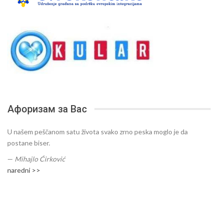
Афоризам за Вас
U našem peščanom satu života svako zrno peska moglo je da
postane biser.
—
Mihajlo Ćirković
naredni >>