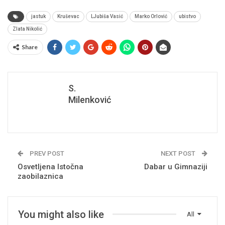
jastuk
Kruševac
LJubiša Vasić
Marko Orlović
ubistvo
Zlata Nikolić
Share
S.
Milenković
PREV POST
NEXT POST
Osvetljena Istočna
Dabar u Gimnaziji
zaobilaznica
You might also like
All