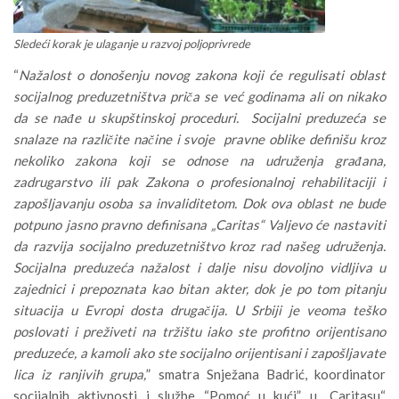
Sledeći korak je ulaganje u razvoj poljoprivrede
“
Nažalost o donošenju novog zakona koji će regulisati oblast
socijalnog preduzetništva priča se već godinama ali on nikako
da se nađe u skupštinskoj proceduri. Socijalni preduzeća se
snalaze na različite načine i svoje pravne oblike definišu kroz
nekoliko zakona koji se odnose na udruženja građana,
zadrugarstvo ili pak Zakona o profesionalnoj rehabilitaciji i
zapošljavanju osoba sa invaliditetom. Dok ova oblast ne bude
potpuno jasno pravno definisana „Caritas“ Valjevo će nastaviti
da razvija socijalno preduzetništvo kroz rad našeg udruženja.
Socijalna preduzeća nažalost i dalje nisu dovoljno vidljiva u
zajednici i prepoznata kao bitan akter, dok je po tom pitanju
situacija u Evropi dosta drugačija. U Srbiji je veoma teško
poslovati i preživeti na tržištu iako ste profitno orijentisano
preduzeće, a kamoli ako ste socijalno orijentisani i zapošljavate
lica iz ranjivih grupa,
” smatra Snježana Badrić, koordinator
socijalnih aktivnosti i službe “Pomoć u kući” u „Caritasu“