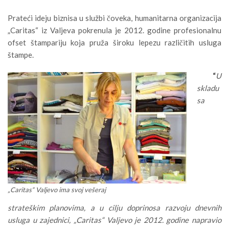
Prateći ideju biznisa u službi čoveka, humanitarna organizacija
„Caritas“ iz Valjeva pokrenula je 2012. godine profesionalnu
ofset štampariju koja pruža široku lepezu različitih usluga
štampe.
“
U
skladu
sa
„Caritas“ Valjevo ima svoj vešeraj
strateškim planovima, a u cilju doprinosa razvoju dnevnih
usluga u zajednici, „Caritas“ Valjevo je 2012. godine napravio