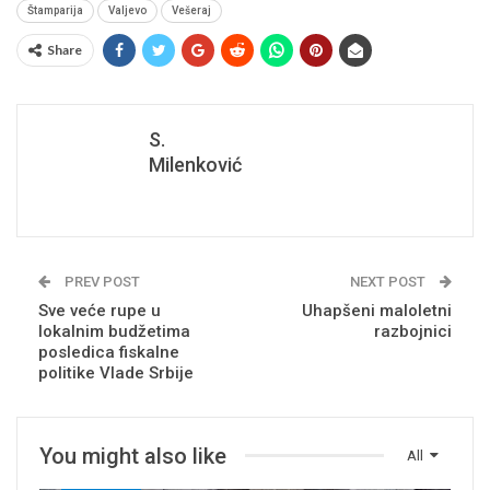
Štamparija
Valjevo
Vešeraj
Share
S.
Milenković
PREV POST
NEXT POST
Sve veće rupe u
Uhapšeni maloletni
lokalnim budžetima
razbojnici
posledica fiskalne
politike Vlade Srbije
You might also like
All