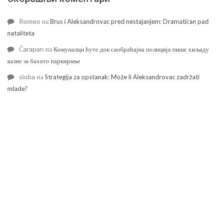
Romeo
на
Brus i Aleksandrovac pred nestajanjem: Dramatičan pad
nataliteta
Čarapan
на
Комуналци ћуте док саобраћајна полиција пише хиљаду
казне за бахато паркирање
sloba
на
Strategija za opstanak: Može li Aleksandrovac zadržati
mlade?