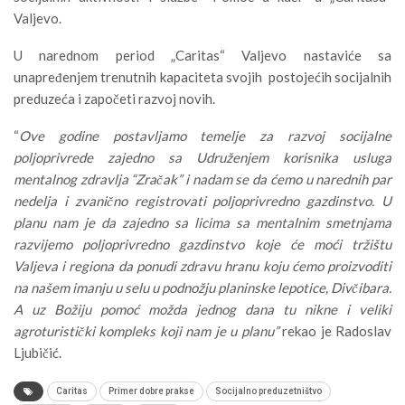
Valjevo.
U narednom period „Caritas“ Valjevo nastaviće sa
unapređenjem trenutnih kapaciteta svojih postojećih socijalnih
preduzeća i započeti razvoj novih.
“
Ove godine postavljamo temelje za razvoj socijalne
poljoprivrede zajedno sa Udruženjem korisnika usluga
mentalnog zdravlja “Zračak” i nadam se da ćemo u narednih par
nedelja i zvanično registrovati poljoprivredno gazdinstvo. U
planu nam je da zajedno sa licima sa mentalnim smetnjama
razvijemo poljoprivredno gazdinstvo koje će moći tržištu
Valjeva i regiona da ponudi zdravu hranu koju ćemo proizvoditi
na našem imanju u selu u podnožju planinske lepotice, Divčibara.
A uz Božiju pomoć možda jednog dana tu nikne i veliki
agroturistički kompleks koji nam je u planu”
rekao je Radoslav
Ljubičić.
Caritas
Primer dobre prakse
Socijalno preduzetništvo