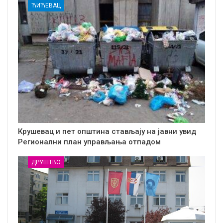
ЋИЋЕВАЦ
Крушевац и пет општина стављају на јавни увид
Регионални план управљања отпадом
ДРУШТВО