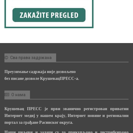
Сва права задржана
Преузимање садржаја није дозвољено
без писане дозволе КрушевацПРЕСС-а.
О нама
Крушевац ПРЕСС је први званично регистрован приватни
Интернет медиј у нашем крају, Интернет новине и регионални
портал за грађане Расинског округа.
Наши циљеви и задаци су да прикупљамо и дистрибуирамо