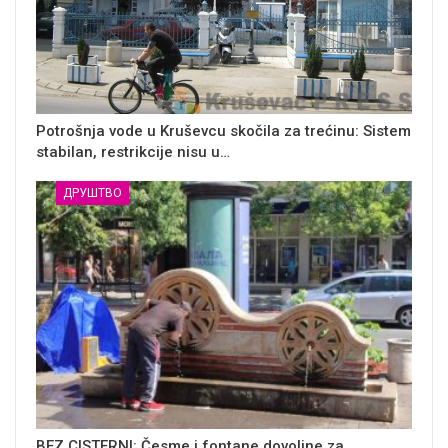
Potrošnja vode u Kruševcu skočila za trećinu: Sistem
stabilan, restrikcije nisu u…
ДРУШТВО
BEZ CISTERNI: Česme i fontane dovoljne za