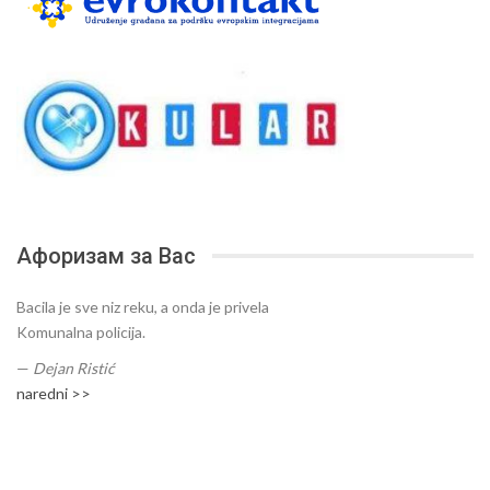
Афоризам за Вас
Bacila je sve niz reku, a onda je privela
Komunalna policija.
—
Dejan Ristić
naredni >>