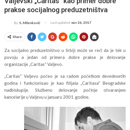
Valjevski „Caritas“ kao primer dobre
prakse socijalnog preduzetništva
Last updated
окт 26, 2017
By
S. Milenković
Share
Za socijalno preduzetništvo u Srbiji može se reći da je tek u
povoju a jedan od primera dobre prakse je delovanje
organizacije „Caritas“ Valjevo.
„Caritas“ Valjevo počeo je sa radom početkom devedesetih
godina i funkcionisao je kao filijala „Caritasa“ Beogradske
nadbiskupije. Službeno delovanje počinje otvaranjem
kancelarije u Valjevu u januaru 2001. godine.