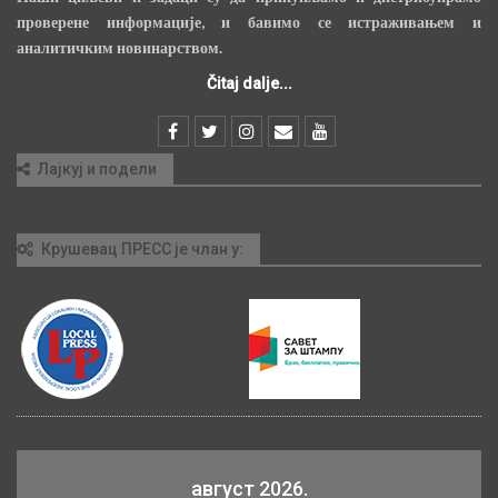
проверене информације, и бавимо се истраживањем и
аналитичким новинарством.
Čitaj dalje...
Лајкуј и подели
Крушевац ПРЕСС је члан у:
август 2026.