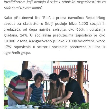
invaliditetom koji nemaju fizičke i tehničke mogućnosti da to
rade sami u svom domu
”.
Kako piše dnevni list “Blic”, a prema navodima Republičkog
zavoda za statistiku, u Srbiji posluje blizu 1.200 socijalnih
preduzeća, od čega najviše zadruga, oko 65%, i udruženja
građana, 24%. U socijalnim preduzećima zaposleno je oko
10.000 osoba, a angažovano je i oko 20.000 volontera. Skoro
17% zaposlenih u sektoru socijalnih preduzeća su lica iz
ugroženih grupa.