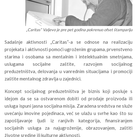
„Caritas“ Valjevo je pre pet godina pokrenuo ofset štampariju
Sadašnje aktivnosti „Caritas“-a se odnose na realizaciju
projekata i aktivnosti pomoći ugroženim grupama, prvenstveno
starima i osobama sa mentalnim i intelektualnim smetnjama,
uslugama socijalne zaštite, razvojem socijalnog
preduzetništva, delovanja u vanrednim situacijama i promociji
zaštite mentalnog zdravlja u zajednici.
Koncept socijalnog preduzetništva je biznis koji posluje s
idejom da se sa ostvarenom dobiti od prodaje proizvoda ili
usluga ispuni jasna socijalna misija. Zarađena sredstva ne služe
uvećanju imovine pojedinaca, već se ulažu u svrhe kao što su
zapošljavanje ljudi iz ranjivih kategorija, finansiranjem
socijalnih usluga za najugroženije, obrazovanjem, zaštiti
životne sredine ili kulturne aktivnosti.