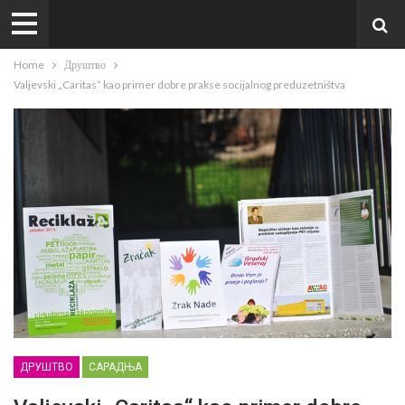
Home
Друштво
Valjevski „Caritas“ kao primer dobre prakse socijalnog preduzetništva
ДРУШТВО
САРАДЊА