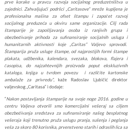
prve korake u pravcu razvoja socijalnog preduzetništva u
zajednici. Zahvaljujući podršci „Caritasove“ mreže kupljena je
profesionalna mašina za ofset štampu i započet razvoj
socijalnog preduzeća u okviru same organizacije. Cilj rada
štamparije je zapošljavanja osoba iz ranjivih grupa i
obezbeđivanje prihoda za sufinansiranje socijalnih usluga i
humanitarnih aktivnosti koje „Caritas“ Valjevo sprovodi.
Štamparija pruža usluge štampe, od najprostijih formi štampe
plakata, udžbenika, kalendara, svezaka, blokova, flajera i
časopisa, do najzahtevnijih proizvoda poput ekskluzivnih
kataloga, knjiga u tvrdom povezu i različite kartonske
ambalaže za privredu”
, kaže Radoslav Ljubičić direktor
valjevskog „Caritasa“ i dodaje:
“
Nakon postavljanja štamparije na svoje noge 2016. godine u
centru Valjeva otvorili smo komercijalni vešeraj sa ciljem
obezbeđivanja sredstava za sufinansiranje našeg besplatnog
vešeraja koji trenutno pruža uslugu pranja, sušenja i peglanja
veša za skoro 80 korisnika, prvenstveno starih i odraslih lica sa