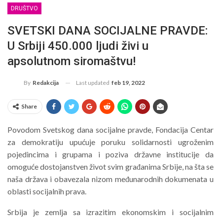
DRUŠTVO
SVETSKI DANA SOCIJALNE PRAVDE:
U Srbiji 450.000 ljudi živi u
apsolutnom siromaštvu!
Last updated
feb 19, 2022
By
Redakcija
Share
Povodom Svetskog dana socijalne pravde, Fondacija Centar
za demokratiju upućuje poruku
solidarnosti ugroženim
pojedincima i grupama i poziva državne institucije da
omoguće
dostojanstven život svim građanim
a Srbije, na šta se
naša država i obavezala nizom
međunarodnih dokumen
ata u
oblasti socijalnih prava.
Srbija je zemlja sa izrazitim ekonomskim i socijalnim