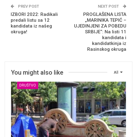
PREV POST
NEXT POST
IZBORI 2022: Radikali
PROGLAŠENA LISTA
predali listu sa 12
„MARINIKA TEPIĆ –
kandidata iz našeg
UJEDINJENI ZA POBEDU
okruga!
SRBIJE“: Na listi 11
kandidata i
kandidatkinja iz
Rasinskog okruga
You might also like
All
DRUŠTVO