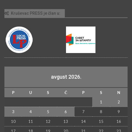
Kruševac PRESS je član u:
avgust 2026.
P
U
S
Č
P
S
N
1
2
3
4
5
6
7
8
9
10
11
12
13
14
15
16
17
18
19
20
21
22
23