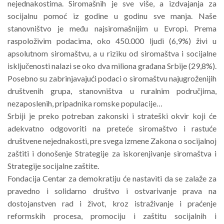
nejednakostima. Siromašnih je sve više,
a izdvajanja za
socijalnu pomoć iz godine u godinu sve manja
. Naše
stanovništvo je među
najsiromašnijim u Evropi. Prema
raspoloživim podacima, oko 450.000 ljudi (6,9%) živi u
apsolutnom siromaštvu, a u riziku od siromaštva i socijalne
isključenosti nalazi se oko dva
miliona građana Srbije (29,8%).
Posebno su zabrin
javajući podaci o siromaštvu najugroženijih
društvenih grupa, stanovništva u ruralnim područjima,
nezaposlenih, pripadnika romske
populacije…
Srbiji je preko potreban zakonski i strateški okvir koji će
adekvatno odgovoriti na preteće
siromaštvo i rastuće
društvene nejednakosti, pre svega
izmene Zakona o socijalnoj
zaštiti
i
donošenje Strategije za iskorenjivanje siromaštva i
Strategije socijalne
zaštite
.
Fondacija Centar za demokratiju će nastaviti da se zalaže za
pravedno i solidarno društvo i
ostvarivanje prava na
dostojanstven rad i život, kroz istraživanje i praćenje
reformskih
procesa, promociju i zaštitu socijalnih i