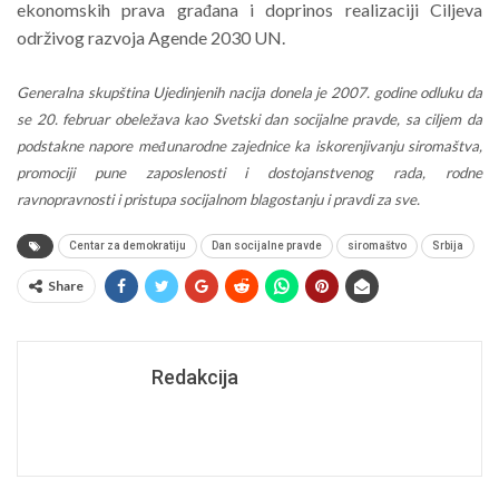
ekonomskih prava građa
na i doprinos realizaciji Ciljeva
održivog razvoja Agende 2030 UN.
Generalna skupština Ujedinjenih nacija donela je 2007. godine odluk
u da
se 20. februar
obeležava kao Svetski dan socijalne pravde, sa ciljem da
podstakne napore međunarodne
zajednice ka iskorenjivanju siromaštva,
promociji pune zaposlenosti i dostojanstvenog rada,
rodne
ravnopravnosti i pristupa socijalnom blagostanju i p
ravdi za sve.
Centar za demokratiju
Dan socijalne pravde
siromaštvo
Srbija
Share
Redakcija