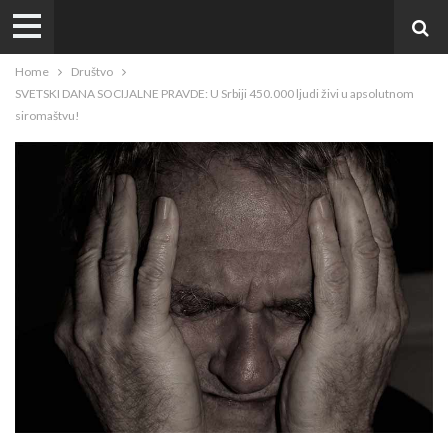
Home
Društvo
SVETSKI DANA SOCIJALNE PRAVDE: U Srbiji 450.000 ljudi živi u apsolutnom
siromaštvu!