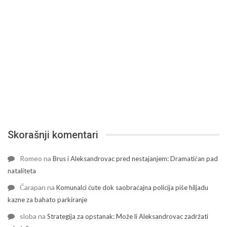
Skorašnji komentari
Romeo
na
Brus i Aleksandrovac pred nestajanjem: Dramatičan pad
nataliteta
Čarapan
na
Komunalci ćute dok saobraćajna policija piše hiljadu
kazne za bahato parkiranje
sloba
na
Strategija za opstanak: Može li Aleksandrovac zadržati