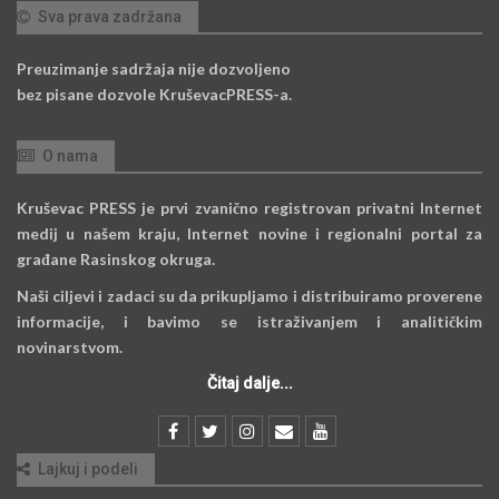
Sva prava zadržana
Preuzimanje sadržaja nije dozvoljeno
bez pisane dozvole KruševacPRESS-a.
O nama
Kruševac PRESS je prvi zvanično registrovan privatni Internet
medij u našem kraju, Internet novine i regionalni portal za
građane Rasinskog okruga.
Naši ciljevi i zadaci su da prikupljamo i distribuiramo proverene
informacije, i bavimo se istraživanjem i analitičkim
novinarstvom.
Čitaj dalje...
Lajkuj i podeli