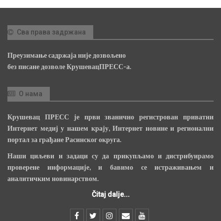
Сва права задржана
Преузимање садржаја није дозвољено
без писане дозволе КрушевацПРЕСС-а.
О нама
Крушевац ПРЕСС је први званично регистрован приватни
Интернет медиј у нашем крају, Интернет новине и регионални
портал за грађане Расинског округа.
Наши циљеви и задаци су да прикупљамо и дистрибуирамо
проверене информације, и бавимо се истраживањем и
аналитичким новинарством.
Čitaj dalje...