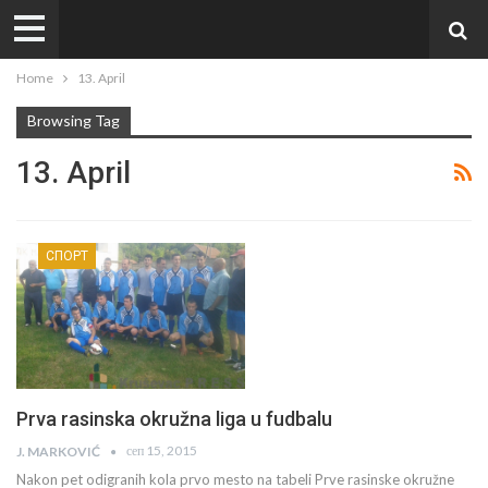
Home
13. April
Browsing Tag
13. April
СПОРТ
Prva rasinska okružna liga u fudbalu
сеп 15, 2015
J. MARKOVIĆ
Nakon pet odigranih kola prvo mesto na tabeli Prve rasinske okružne