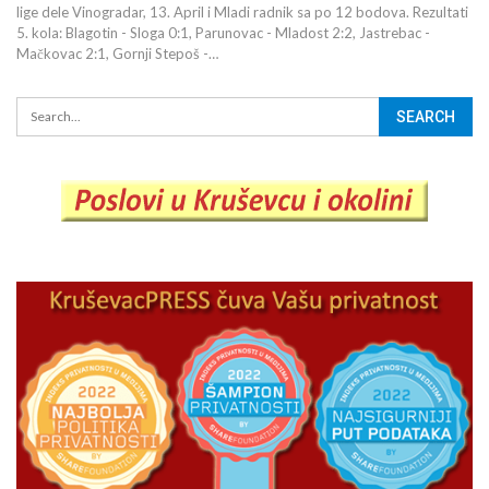
lige dele Vinogradar, 13. April i Mladi radnik sa po 12 bodova. Rezultati
5. kola: Blagotin - Sloga 0:1, Parunovac - Mladost 2:2, Jastrebac -
Mačkovac 2:1, Gornji Stepoš -…