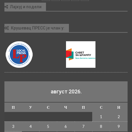
Лајкуј и подели
Крушевац ПРЕСС је члан у:
август 2026.
П
У
С
Ч
П
С
Н
1
2
3
4
5
6
7
8
9