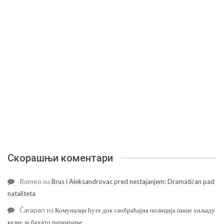
Скорашњи коментари
Romeo
на
Brus i Aleksandrovac pred nestajanjem: Dramatičan pad
nataliteta
Čarapan
на
Комуналци ћуте док саобраћајна полиција пише хиљаду
казне за бахато паркирање