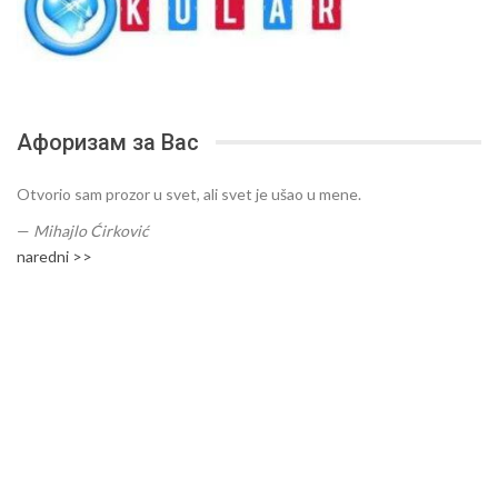
Афоризам за Вас
Otvorio sam prozor u svet, ali svet je ušao u mene.
—
Mihajlo Ćirković
naredni >>