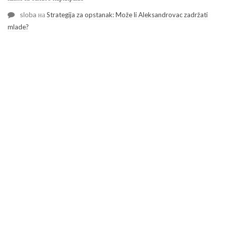
sloba
на
Strategija za opstanak: Može li Aleksandrovac zadržati
mlade?