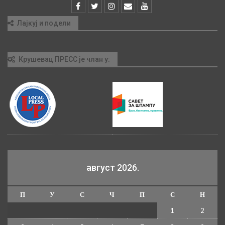
Лајкуј и подели
Крушевац ПРЕСС је члан у:
август 2026.
П
У
С
Ч
П
С
Н
1
2