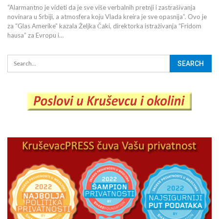
“Alarmantno je videti da je sve više verbalnih pretnji i zastrašivanja
novinara u Srbiji, a atmosfera koju Vlada kreira je sve opasnija”. Ovo je
za “Glas Amerike” kazala Željka Čaki, direktorka istraživanja “Fridom
hausa” za Evropu i…