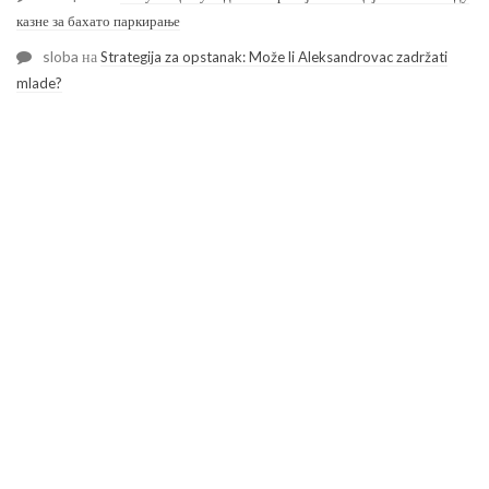
казне за бахато паркирање
sloba
на
Strategija za opstanak: Može li Aleksandrovac zadržati
mlade?