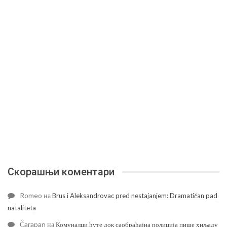
Скорашњи коментари
Romeo
на
Brus i Aleksandrovac pred nestajanjem: Dramatičan pad
nataliteta
Čarapan
на
Комуналци ћуте док саобраћајна полиција пише хиљаду