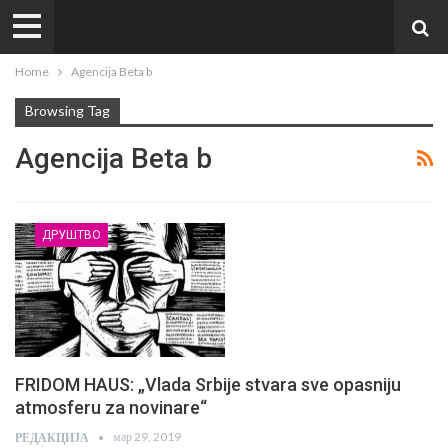
Home
Agencija Beta b
Browsing Tag
Agencija Beta b
ДРУШТВО
FRIDOM HAUS: „Vlada Srbije stvara sve opasniju
atmosferu za novinare“
мар 29, 2019
РЕДАКЦИЈА