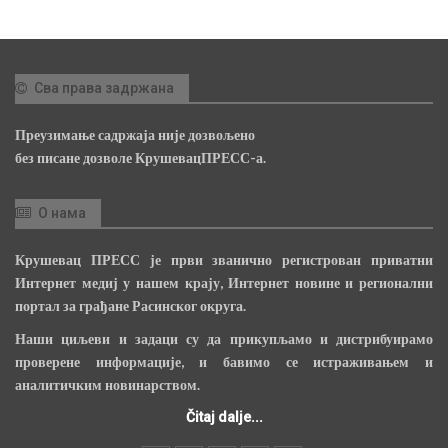
Сва права задржана
Преузимање садржаја није дозвољено
без писане дозволе КрушевацПРЕСС-а.
О нама
Крушевац ПРЕСС је први званично регистрован приватни
Интернет медиј у нашем крају, Интернет новине и регионални
портал за грађане Расинског округа.
Наши циљеви и задаци су да прикупљамо и дистрибуирамо
проверене информације, и бавимо се истраживањем и
аналитичким новинарством.
Čitaj dalje...