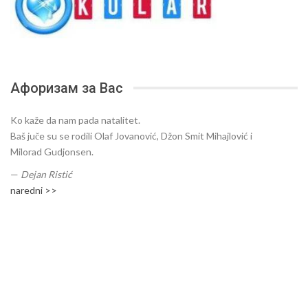
Афоризам за Вас
Ko kaže da nam pada natalitet.
Baš juče su se rodili Olaf Jovanović, Džon Smit Mihajlović i
Milorad Gudjonsen.
—
Dejan Ristić
naredni >>