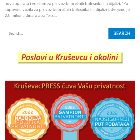
nova aparata i vozilom za prevoz bubrežnih bolesnika na dijalizi. "Za
kupovinu vozila za prevoz bubrežnih bolesnika na dijalizi izdvojeno je
2,8 miliona dinara a za "eks…