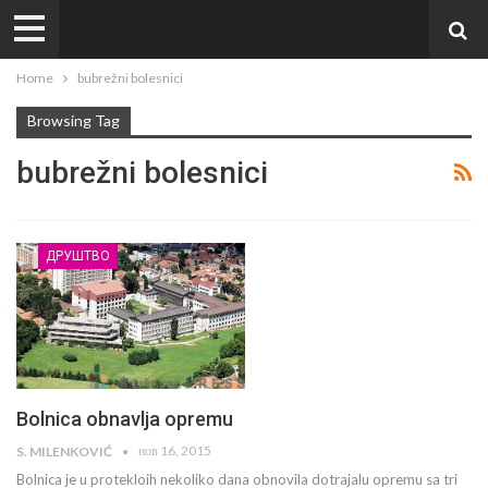
Home
bubrežni bolesnici
Browsing Tag
bubrežni bolesnici
ДРУШТВО
Bolnica obnavlja opremu
нов 16, 2015
S. MILENKOVIĆ
Bolnica je u protekloih nekoliko dana obnovila dotrajalu opremu sa tri