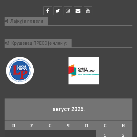
Лајкуј и подели
Крушевац ПРЕСС је члан у:
август 2026.
П
У
С
Ч
П
С
Н
1
2