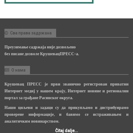
Сва права задржана
Преузимање садржаја није дозвољено
без писане дозволе КрушевацПРЕСС-а.
О нама
Крушевац ПРЕСС је први званично регистрован приватни
Интернет медиј у нашем крају, Интернет новине и регионални
портал за грађане Расинског округа.
Наши циљеви и задаци су да прикупљамо и дистрибуирамо
проверене информације, и бавимо се истраживањем и
аналитичким новинарством.
Čitaj dalje...