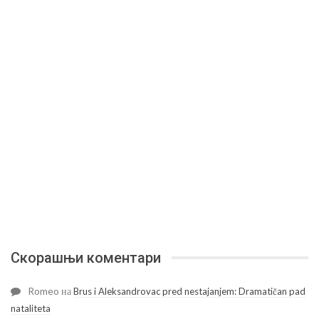
Скорашњи коментари
Romeo
на
Brus i Aleksandrovac pred nestajanjem: Dramatičan pad
nataliteta