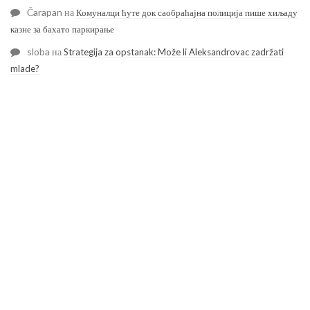
Čarapan
на
Комуналци ћуте док саобраћајна полиција пише хиљаду
казне за бахато паркирање
sloba
на
Strategija za opstanak: Može li Aleksandrovac zadržati
mlade?