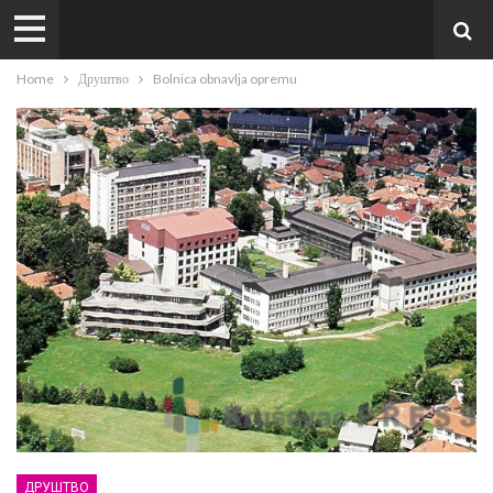
Home
Друштво
Bolnica obnavlja opremu
ДРУШТВО