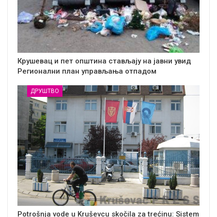
Крушевац и пет општина стављају на јавни увид
Регионални план управљања отпадом
ДРУШТВО
Potrošnja vode u Kruševcu skočila za trećinu: Sistem