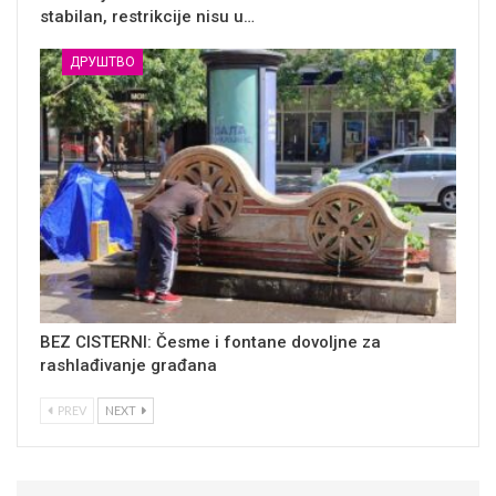
stabilan, restrikcije nisu u…
ДРУШТВО
BEZ CISTERNI: Česme i fontane dovoljne za
rashlađivanje građana
PREV
NEXT