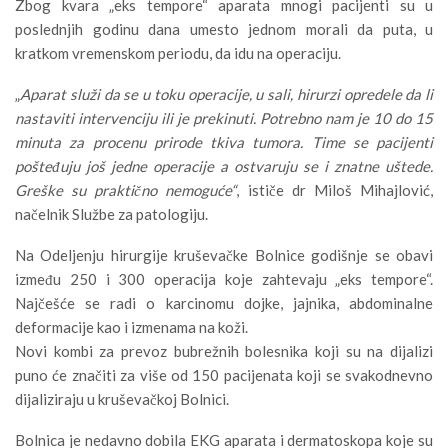
Zbog kvara „eks tempore“ aparata mnogi pacijenti su u
poslednjih godinu dana umesto jednom morali da puta, u
kratkom vremenskom periodu, da idu na operaciju.
„
Aparat služi da se u toku operacije, u sali, hirurzi opredele da li
nastaviti intervenciju ili je prekinuti. Potrebno nam je 10 do 15
minuta za procenu prirode tkiva tumora. Time se pacijenti
pošteđuju još jedne operacije a ostvaruju se i znatne uštede.
Greške su praktično nemoguće“
, ističe dr Miloš Mihajlović,
načelnik Službe za patologiju.
Na Odeljenju hirurgije kruševačke Bolnice godišnje se obavi
između 250 i 300 operacija koje zahtevaju „eks tempore“.
Najčešće se radi o karcinomu dojke, jajnika, abdominalne
deformacije kao i izmenama na koži.
Novi kombi za prevoz bubrežnih bolesnika koji su na dijalizi
puno će značiti za više od 150 pacijenata koji se svakodnevno
dijaliziraju u kruševačkoj Bolnici.
Bolnica je nedavno dobila EKG aparata i dermatoskopa koje su