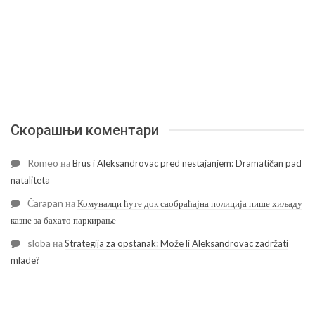
Скорашњи коментари
Romeo
на
Brus i Aleksandrovac pred nestajanjem: Dramatičan pad
nataliteta
Čarapan
на
Комуналци ћуте док саобраћајна полиција пише хиљаду
казне за бахато паркирање
sloba
на
Strategija za opstanak: Može li Aleksandrovac zadržati
mlade?