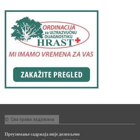
Сва права задржана
Преузимање садржаја није дозвољено