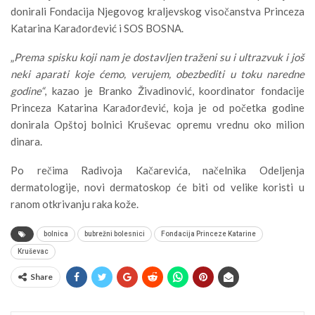
donirali Fondacija Njegovog kraljevskog visočanstva Princeza
Katarina Karađorđević i SOS BOSNA.
„
Prema spisku koji nam je dostavljen traženi su i ultrazvuk i još
neki aparati koje ćemo, verujem, obezbediti u toku naredne
godine“
, kazao je Branko Živadinović, koordinator fondacije
Princeza Katarina Karađorđević, koja je od početka godine
donirala Opštoj bolnici Kruševac opremu vrednu oko milion
dinara.
Po rečima Radivoja Kačarevića, načelnika Odeljenja
dermatologije, novi dermatoskop će biti od velike koristi u
ranom otkrivanju raka kože.
bolnica
bubrežni bolesnici
Fondacija Princeze Katarine
Kruševac
Share