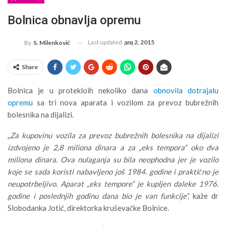
Bolnica obnavlja opremu
Last updated
дец 2, 2015
By
S. Milenković
Share
Bolnica je u protekloih nekoliko dana
obnovila dotrajalu
opremu
sa tri nova aparata i vozilom za prevoz bubrežnih
bolesnika na dijalizi.
„
Za kupovinu vozila za prevoz bubrežnih bolesnika na dijalizi
izdvojeno je 2,8 miliona dinara a za „eks tempora“ oko dva
miliona dinara. Ova nulaganja su bila neophodna jer je vozilo
koje se sada koristi nabavljeno još 1984. godine i praktično je
neupotrbeljivo. Aparat „eks tempore“ je kupljen daleke 1976.
godine i poslednjih godinu dana bio je van funkcije“,
kaže dr
Slobodanka Jotić, direktorka kruševačke Bolnice.