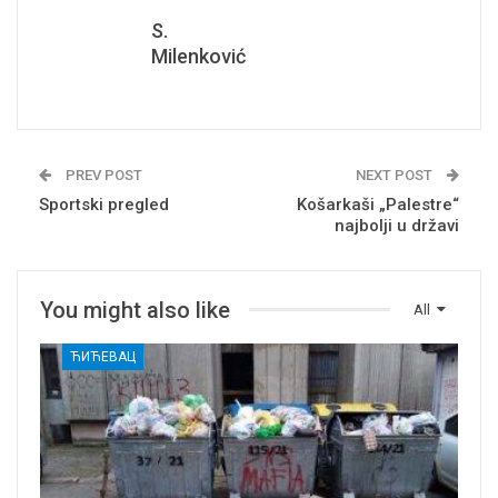
S.
Milenković
PREV POST
NEXT POST
Sportski pregled
Košarkaši „Palestre“
najbolji u državi
You might also like
All
ЋИЋЕВАЦ