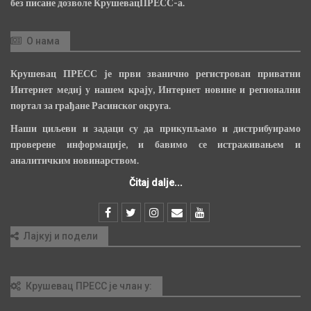
без писане дозволе КрушевацПРЕСС-а.
О нама
Крушевац ПРЕСС је први званично регистрован приватни
Интернет медиј у нашем крају, Интернет новине и регионални
портал за грађане Расинског округа.
Наши циљеви и задаци су да прикупљамо и дистрибуирамо
проверене информације, и бавимо се истраживањем и
аналитичким новинарством.
Čitaj dalje...
Лајкуј и подели
Крушевац ПРЕСС је члан у: