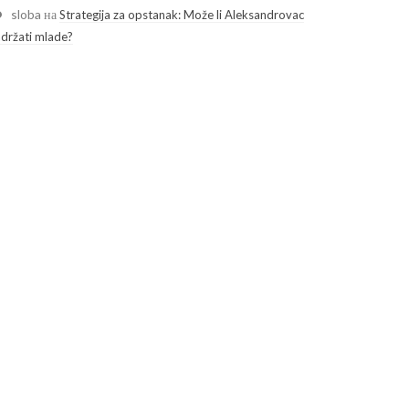
sloba
на
Strategija za opstanak: Može li Aleksandrovac
adržati mlade?