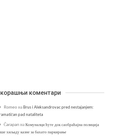
корашњи коментари
Romeo
на
Brus i Aleksandrovac pred nestajanjem:
ramatičan pad nataliteta
Čarapan
на
Комуналци ћуте док саобраћајна полиција
ише хиљаду казне за бахато паркирање