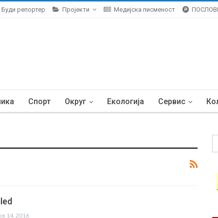
Буди репортер
Пројекти
Медијска писменост
ПОСЛОВ
ника
Спорт
Округ
Екологија
Сервис
Ко
gled
ов 14, 2016