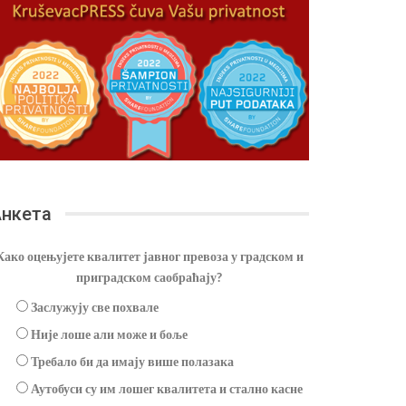
нкета
Како оцењујете квалитет јавног превоза у градском и
приградском саобраћају?
Заслужују све похвале
Није лоше али може и боље
Требало би да имају више полазака
Аутобуси су им лошег квалитета и стално касне