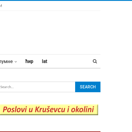
И
лумне
ћир
lat