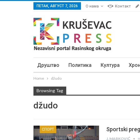
ПЕТАК, АВГУСТ 7, 2026
О нама
Контакт
Друштво
Политика
Култура
Хро
Home
džudo
Browsing Tag
džudo
Sportski pre
СПОРТ
н
J. MARKOVIĆ