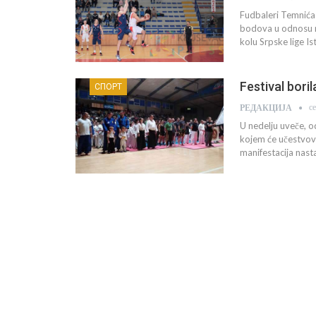
Fudbaleri Temnića
bodova u odnosu na 
kolu Srpske lige Is
Festival boril
СПОРТ
с
РЕДАКЦИЈА
U nedelju uveče, od
kojem će učestvova
manifestacija nast