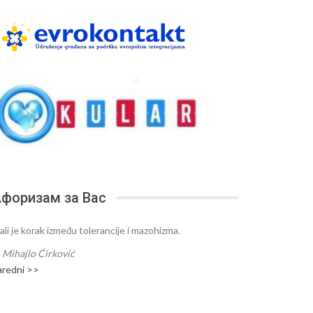
форизам за Вас
ali je korak između tolerancije i mazohizma.
—
Mihajlo Ćirković
aredni >>