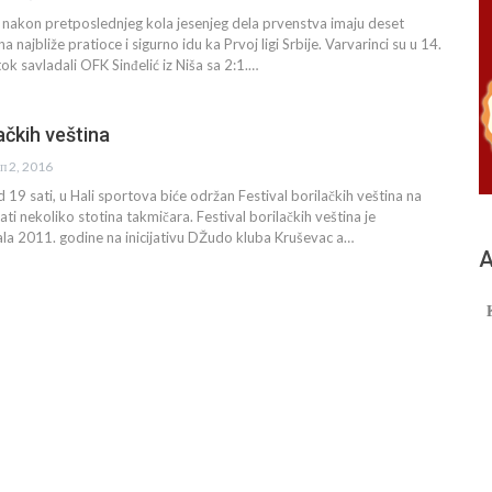
 nakon pretposlednjeg kola jesenjeg dela prvenstva imaju deset
najbliže pratioce i sigurno idu ka Prvoj ligi Srbije. Varvarinci su u 14.
tok savladali OFK Sinđelić iz Niša sa 2:1.…
ačkih veština
еп 2, 2016
 19 sati, u Hali sportova biće održan Festival borilačkih veština na
ti nekoliko stotina takmičara. Festival borilačkih veština je
ala 2011. godine na inicijativu DŽudo kluba Kruševac a…
А