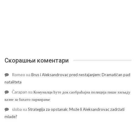
Скорашњи коментари
Romeo
на
Brus i Aleksandrovac pred nestajanjem: Dramatičan pad
nataliteta
Čarapan
на
Комуналци ћуте док саобраћајна полиција пише хиљаду
казне за бахато паркирање
sloba
на
Strategija za opstanak: Može li Aleksandrovac zadržati
mlade?