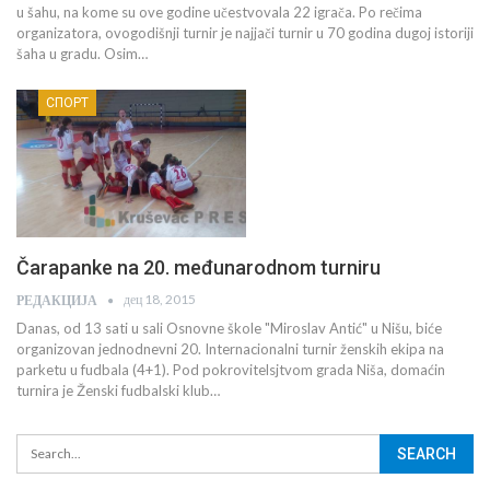
u šahu, na kome su ove godine učestvovala 22 igrača. Po rečima
organizatora, ovogodišnji turnir je najjači turnir u 70 godina dugoj istoriji
šaha u gradu. Osim…
СПОРТ
Čarapanke na 20. međunarodnom turniru
дец 18, 2015
РЕДАКЦИЈА
Danas, od 13 sati u sali Osnovne škole "Miroslav Antić" u Nišu, biće
organizovan jednodnevni 20. Internacionalni turnir ženskih ekipa na
parketu u fudbala (4+1). Pod pokrovitelsjtvom grada Niša, domaćin
turnira je Ženski fudbalski klub…