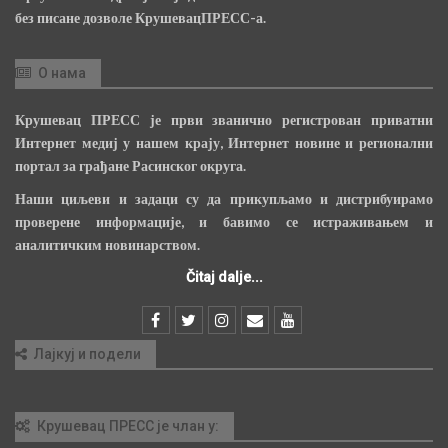
без писане дозволе КрушевацПРЕСС-а.
О нама
Крушевац ПРЕСС је први званично регистрован приватни
Интернет медиј у нашем крају, Интернет новине и регионални
портал за грађане Расинског округа.
Наши циљеви и задаци су да прикупљамо и дистрибуирамо
проверене информације, и бавимо се истраживањем и
аналитичким новинарством.
Čitaj dalje...
Лајкуј и подели
Крушевац ПРЕСС је члан у: