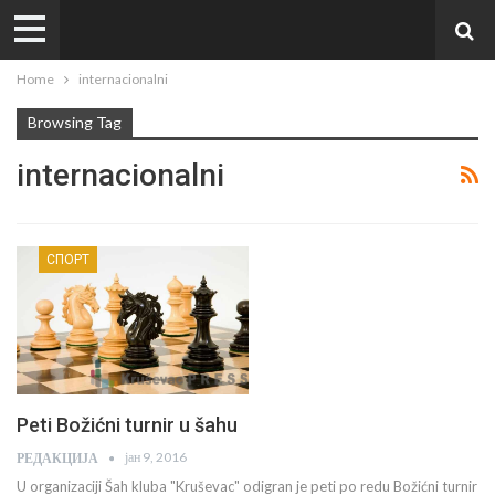
Home
internacionalni
Browsing Tag
internacionalni
СПОРТ
Peti Božićni turnir u šahu
јан 9, 2016
РЕДАКЦИЈА
U organizaciji Šah kluba "Kruševac" odigran je peti po redu Božićni turnir