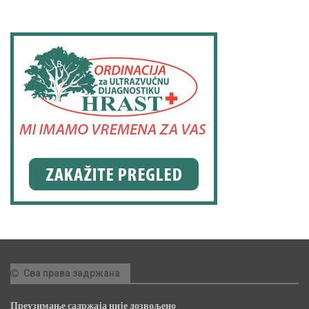
Сва права задржана
Преузимање садржаја није дозвољено