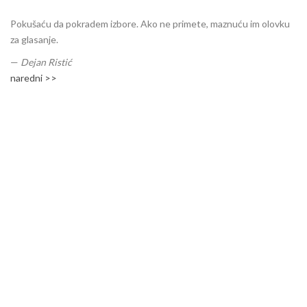
Pokušaću da pokradem izbore. Ako ne primete, maznuću im olovku
za glasanje.
—
Dejan Ristić
naredni >>