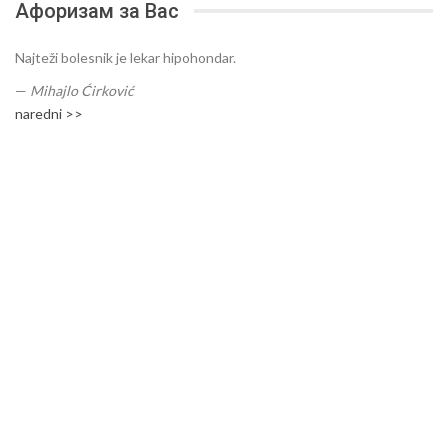
Афоризам за Вас
Najteži bolesnik je lekar hipohondar.
—
Mihajlo Ćirković
naredni >>