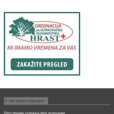
Сва права задржана
Преузимање садржаја није дозвољено