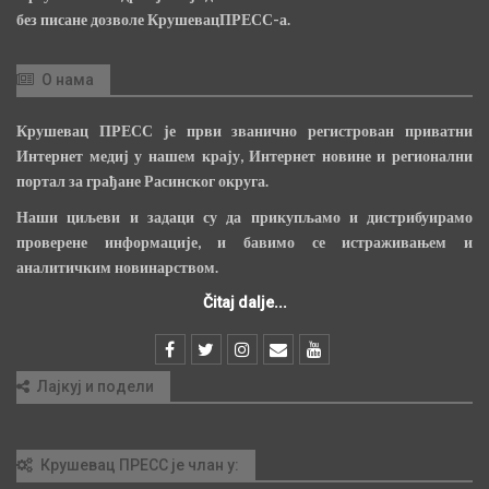
без писане дозволе КрушевацПРЕСС-а.
О нама
Крушевац ПРЕСС је први званично регистрован приватни
Интернет медиј у нашем крају, Интернет новине и регионални
портал за грађане Расинског округа.
Наши циљеви и задаци су да прикупљамо и дистрибуирамо
проверене информације, и бавимо се истраживањем и
аналитичким новинарством.
Čitaj dalje...
Лајкуј и подели
Крушевац ПРЕСС је члан у: