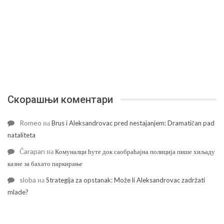
Скорашњи коментари
Romeo
на
Brus i Aleksandrovac pred nestajanjem: Dramatičan pad
nataliteta
Čarapan
на
Комуналци ћуте док саобраћајна полиција пише хиљаду
казне за бахато паркирање
sloba
на
Strategija za opstanak: Može li Aleksandrovac zadržati
mlade?