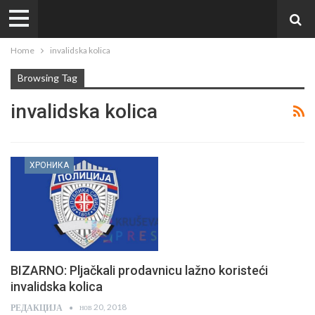
Home
invalidska kolica
Browsing Tag
invalidska kolica
ХРОНИКА
BIZARNO: Pljačkali prodavnicu lažno koristeći
invalidska kolica
нов 20, 2018
РЕДАКЦИЈА