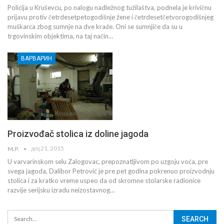
Policija u Kruševcu, po nalogu nadležnog tužilaštva, podnela je krivičnu
prijavu protiv četrdesetpetogodišnje žene i četrdesetčetvorogodišnjeg
muškarca zbog sumnje na dve krađe. Oni se sumnjiče da su u
trgovinskim objektima, na taj način…
ВАРВАРИН
Proizvođač stolica iz doline jagoda
дец 21, 2015
M.P.
U varvarinskom selu Zalogovac, prepoznatljivom po uzgoju voća, pre
svega jagoda, Dalibor Petrović je pre pet godina pokrenuo proizvodnju
stolica i za kratko vreme uspeo da od skromne stolarske radionice
razvije serijsku izradu neizostavnog…