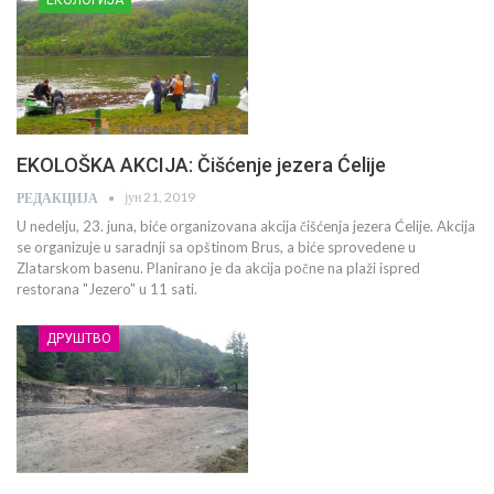
EKOLOŠKA AKCIJA: Čišćenje jezera Ćelije
јун 21, 2019
РЕДАКЦИЈА
U nedelju, 23. juna, biće organizovana akcija čišćenja jezera Ćelije. Akcija
se organizuje u saradnji sa opštinom Brus, a biće sprovedene u
Zlatarskom basenu. Planirano je da akcija počne na plaži ispred
restorana "Jezero" u 11 sati.
ДРУШТВО