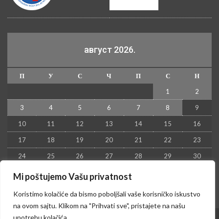
август 2026.
П
У
С
Ч
П
С
Н
1
2
3
4
5
6
7
8
9
10
11
12
13
14
15
16
17
18
19
20
21
22
23
24
25
26
27
28
29
30
31
Mi poštujemo Vašu privatnost
« јул
Koristimo kolačiće da bismo poboljšali vaše korisničko iskustvo
na ovom sajtu. Klikom na "Prihvati sve", pristajete na našu
upotrebu kolačića.