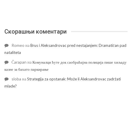
Скорашњи коментари
Romeo
на
Brus i Aleksandrovac pred nestajanjem: Dramatičan pad
nataliteta
Čarapan
на
Комуналци ћуте док саобраћајна полиција пише хиљаду
казне за бахато паркирање
sloba
на
Strategija za opstanak: Može li Aleksandrovac zadržati
mlade?