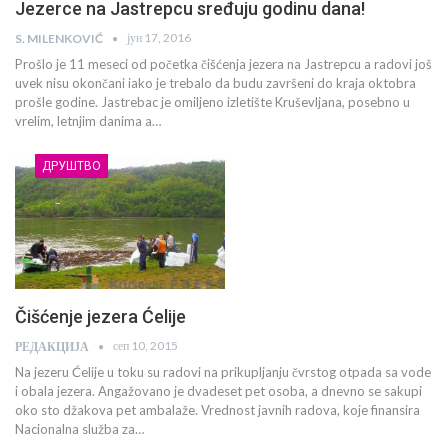
Jezerce na Jastrepcu sređuju godinu dana!
јун 17, 2016
S. MILENKOVIĆ
Prošlo je 11 meseci od početka čišćenja jezera na Jastrepcu a radovi još
uvek nisu okončani iako je trebalo da budu završeni do kraja oktobra
prošle godine. Jastrebac je omiljeno izletište Kruševljana, posebno u
vrelim, letnjim danima a…
ДРУШТВО
Čišćenje jezera Ćelije
сеп 10, 2015
РЕДАКЦИЈА
Na jezeru Ćelije u toku su radovi na prikupljanju čvrstog otpada sa vode
i obala jezera. Angažovano je dvadeset pet osoba, a dnevno se sakupi
oko sto džakova pet ambalaže. Vrednost javnih radova, koje finansira
Nacionalna služba za…