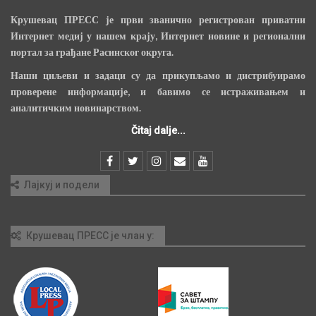
Крушевац ПРЕСС је први званично регистрован приватни
Интернет медиј у нашем крају, Интернет новине и регионални
портал за грађане Расинског округа.
Наши циљеви и задаци су да прикупљамо и дистрибуирамо
проверене информације, и бавимо се истраживањем и
аналитичким новинарством.
Čitaj dalje...
Лајкуј и подели
Крушевац ПРЕСС је члан у: