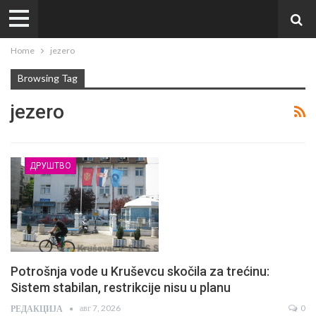
Home
jezero
Browsing Tag
jezero
ДРУШТВО
Potrošnja vode u Kruševcu skočila za trećinu:
Sistem stabilan, restrikcije nisu u planu
авг 7, 2026
0
РЕДАКЦИЈА