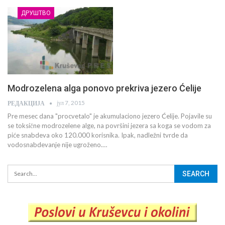
ДРУШТВО
Modrozelena alga ponovo prekriva jezero Ćelije
јул 7, 2015
РЕДАКЦИЈА
Pre mesec dana "procvetalo" je akumulaciono jezero Ćelije. Pojavile su
se toksične modrozelene alge, na površini jezera sa koga se vodom za
piće snabdeva oko 120.000 korisnika. Ipak, nadležni tvrde da
vodosnabdevanje nije ugroženo.…