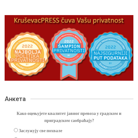
Анкета
Како оцењујете квалитет јавног превоза у градском и
приградском саобраћају?
Заслужују све похвале