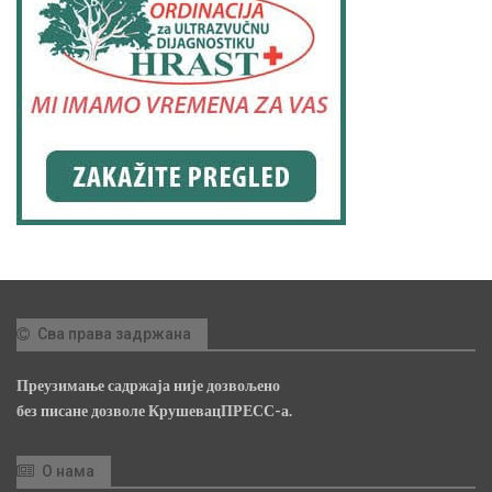
Сва права задржана
Преузимање садржаја није дозвољено
без писане дозволе КрушевацПРЕСС-а.
О нама