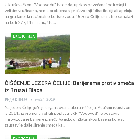
U kruševačkom "Vodovodu" tvrde da, uprkos povećanoj potrošnji i
velikim vrućinama, nema problema u proizvodnji i distribuciji ali apeluju
na građane da racionalno koriste vodu. "Jezero Ćelije trenutno se nalazi
na koti 277,14 m n. m., što…
ЕКОЛОГИЈА
ČIŠĆENJE JEZERA ĆELIJE: Barijerama protiv smeća
iz Brusa i Blaca
јун 24, 2019
РЕДАКЦИЈА
Na jezeru Ćelije juče je organizovana akcija čišćenja. Poučeni iskustvom
iz 2014., iz vremena velikih poplava, JKP "Vodovod" je postavio
imrovizovane barijere između Vasićkog i Zlatarskog basena koje su
zaustavile dalje širenje smeća ka…
ЕКОЛОГИЈА