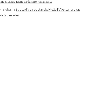
ише хиљаду казне за бахато паркирање
sloba
на
Strategija za opstanak: Može li Aleksandrovac
adržati mlade?