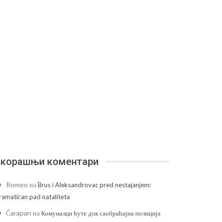
корашњи коментари
Romeo
на
Brus i Aleksandrovac pred nestajanjem:
ramatičan pad nataliteta
Čarapan
на
Комуналци ћуте док саобраћајна полиција