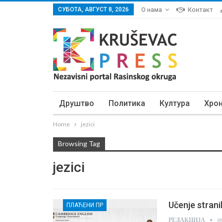
СУБОТА, АВГУСТ 8, 2026
О нама
Контакт
Друштво
Политика
Култура
Хро
Home
jezici
Browsing Tag
jezici
Učenje strani
ПЛАЋЕНИ ПР
а
РЕДАКЦИЈА