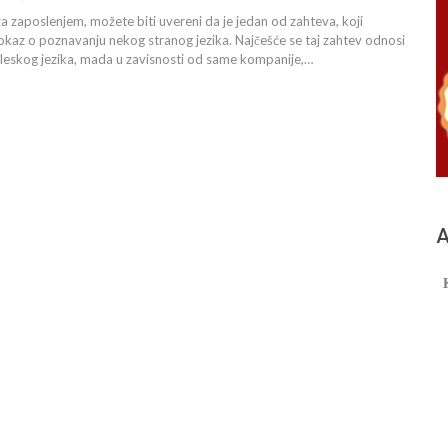
za zaposlenjem, možete biti uvereni da je jedan od zahteva, koji
dokaz o poznavanju nekog stranog jezika. Najčešće se taj zahtev odnosi
leskog jezika, mada u zavisnosti od same kompanije,…
А