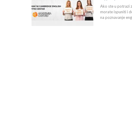
Ako ste u potrazi 
morate ispuniti i 
na poznavanje eng