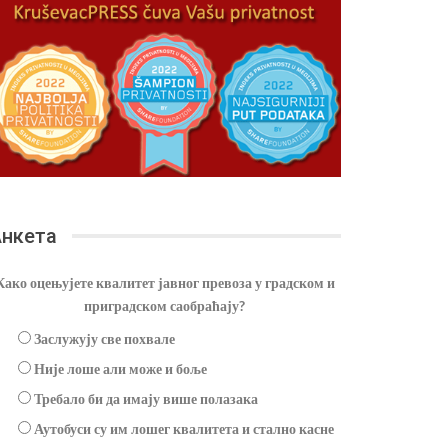
нкета
Како оцењујете квалитет јавног превоза у градском и
приградском саобраћају?
Заслужују све похвале
Није лоше али може и боље
Требало би да имају више полазака
Аутобуси су им лошег квалитета и стално касне