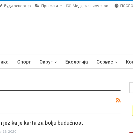
Буди репортер
Пројекти
Медијска писменост
ПОСЛ
ника
Спорт
Округ
Екологија
Сервис
Ко
h jezika je karta za bolju budućnost
вг 18, 2020