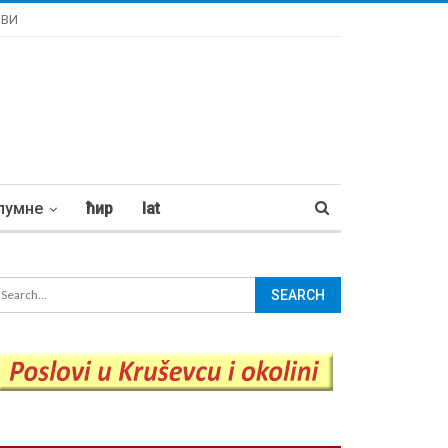
ОВИ
лумне
ћир
lat