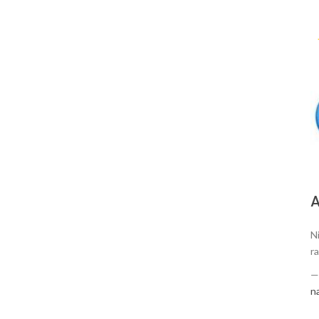
А
N
ra
n