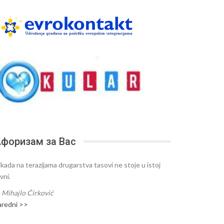
форизам за Вас
ikada na terazijama drugarstva tasovi ne stoje u istoj
vni.
—
Mihajlo Ćirković
aredni >>