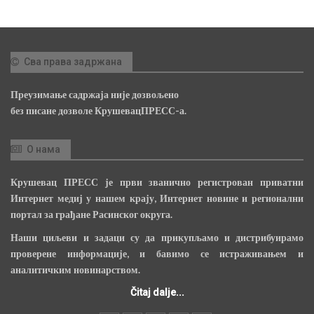
Сва права задржана
Преузимање садржаја није дозвољено
без писане дозволе КрушевацПРЕСС-а.
О нама
Крушевац ПРЕСС је први званично регистрован приватни
Интернет медиј у нашем крају, Интернет новине и регионални
портал за грађане Расинског округа.
Наши циљеви и задаци су да прикупљамо и дистрибуирамо
проверене информације, и бавимо се истраживањем и
аналитичким новинарством.
Čitaj dalje...