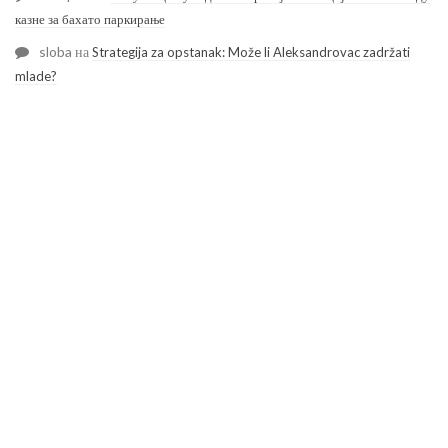
казне за бахато паркирање
sloba
на
Strategija za opstanak: Može li Aleksandrovac zadržati
mlade?