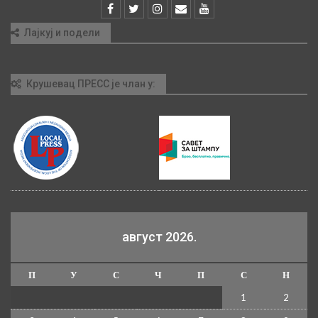
Лајкуј и подели
Крушевац ПРЕСС је члан у:
август 2026.
П
У
С
Ч
П
С
Н
1
2