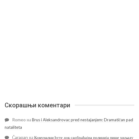
Скорашњи коментари
Romeo
на
Brus i Aleksandrovac pred nestajanjem: Dramatičan pad
nataliteta
Čarapan
на
Комуналци ћуте док саобраћајна полиција пише хиљаду