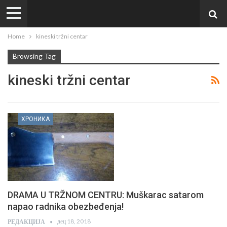
Home
kineski tržni centar
Browsing Tag
kineski tržni centar
ХРОНИКА
DRAMA U TRŽNOM CENTRU: Muškarac satarom
napao radnika obezbeđenja!
дец 18, 2018
РЕДАКЦИЈА