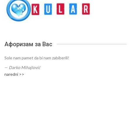
Афоризам за Вас
Sole nam pamet da bi nam zabiberili!
—
Darko Mihajlović
naredni >>