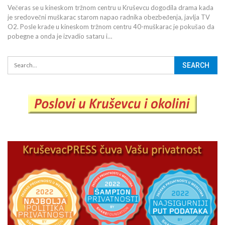
Večeras se u kineskom tržnom centru u Kruševcu dogodila drama kada
je sredovečni muškarac starom napao radnika obezbeđenja, javlja TV
O2. Posle krađe u kineskom tržnom centru 40-muškarac je pokušao da
pobegne a onda je izvadio sataru i…