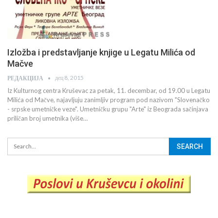
Izložba i predstavljanje knjige u Legatu Milića od
Mačve
дец 8, 2015
РЕДАКЦИЈА
Iz Kulturnog centra Kruševac za petak, 11. decembar, od 19.00 u Legatu
Milića od Mačve, najavljuju zanimljiv program pod nazivom "Slovenačko
- srpske umetničke veze". Umetničku grupu "Arte" iz Beograda sačinjava
priličan broj umetnika (više…