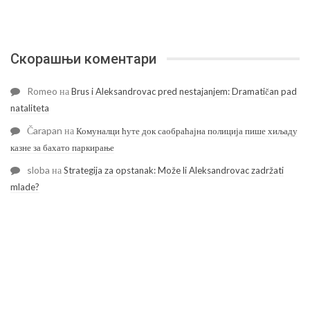
Скорашњи коментари
Romeo
на
Brus i Aleksandrovac pred nestajanjem: Dramatičan pad
nataliteta
Čarapan
на
Комуналци ћуте док саобраћајна полиција пише хиљаду
казне за бахато паркирање
sloba
на
Strategija za opstanak: Može li Aleksandrovac zadržati
mlade?