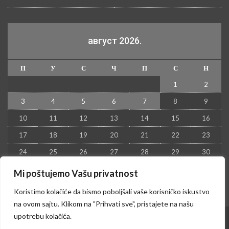
август 2026.
П
У
С
Ч
П
С
Н
1
2
3
4
5
6
7
8
9
10
11
12
13
14
15
16
17
18
19
20
21
22
23
24
25
26
27
28
29
30
31
Mi poštujemo Vašu privatnost
« јул
Koristimo kolačiće da bismo poboljšali vaše korisničko iskustvo
na ovom sajtu. Klikom na "Prihvati sve", pristajete na našu
upotrebu kolačića.
© 2026 - Kruševac PRESS. Sva prava zadržana.