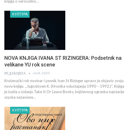
knjiga o verovatno…
КУЛТУРА
NOVA KNJIGA IVANA ST RIZINGERA: Podsetnik na
velikane YU rok scene
сеп 8, 2020
РЕДАКЦИЈА
Kruševački rok novinar i pesnik Ivan St Rizinger upravo je objavio svoju
novu knjigu „Jugosloven K. (Hronika odustajanja 1990 – 1992.)“. Knjiga
je izašla u izdanju Take It Or Leave Books, književnog ogranka najstarije
srpske nezavisne…
КУЛТУРА