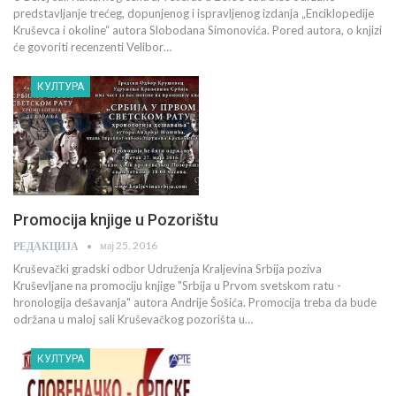
predstavljanje trećeg, dopunjenog i ispravljenog izdanja „Enciklopedije
Kruševca i okoline“ autora Slobodana Simonovića. Pored autora, o knjizi
će govoriti recenzenti Velibor…
КУЛТУРА
Promocija knjige u Pozorištu
мај 25, 2016
РЕДАКЦИЈА
Kruševački gradski odbor Udruženja Kraljevina Srbija poziva
Kruševljane na promociju knjige "Srbija u Prvom svetskom ratu -
hronologija dešavanja" autora Andrije Šošića. Promocija treba da bude
održana u maloj sali Kruševačkog pozorišta u…
КУЛТУРА