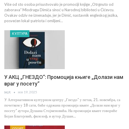
Više od sto osoba prisustvovalo je promociji knjige „Otrgnuto od
zaborava“ Miodraga Dimića sinoć u Narodnoj biblioteci u Ćićevcu.
Ovakav odziv ne iznenađuje, jer je Dimić, nastavnik engleskog jezika,
posvećen lokal-patriota i omiljeni…
КУЛТУРА
У АКЦ „ГНЕЗДО“: Промоција књиге „Долази нам
враг у посету“
нов 19, 2025
M.P.
У Алтернативном културном центру „Гнездо“ у петак, 21. новембра, са
почетком у 18 сати, биће одржана промоција књиге „Долази нам враг у
посету“ аутора Душана Стојменовића. На промоцији књиге говориће
Бојан Благојевић, филозоф, и аутор Душан…
СПОРТ