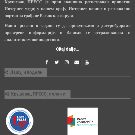
Крушевац ПРЕСС је први званично регистрован приватни
Интернет медиј у нашем крају, Интернет новине и регионални
портал за грађане Расинског округа.
Наши циљеви и задаци су да прикупљамо и дистрибуирамо
проверене информације, и бавимо се истраживањем и
аналитичким новинарством.
Čitaj dalje...
Лајкуј и подели
Крушевац ПРЕСС је члан у: