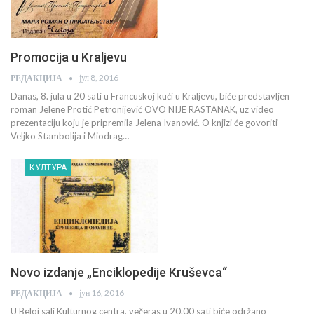
Promocija u Kraljevu
јул 8, 2016
РЕДАКЦИЈА
Danas, 8. jula u 20 sati u Francuskoj kući u Kraljevu, biće predstavljen
roman Jelene Protić Petronijević OVO NIJE RASTANAK, uz video
prezentaciju koju je pripremila Jelena Ivanović. O knjizi će govoriti
Veljko Stambolija i Miodrag…
КУЛТУРА
Novo izdanje „Enciklopedije Kruševca“
јун 16, 2016
РЕДАКЦИЈА
U Beloj sali Kulturnog centra, večeras u 20.00 sati biće održano