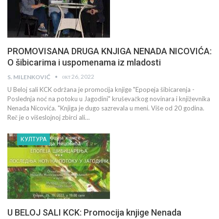
PROMOVISANA DRUGA KNJIGA NENADA NICOVIĆA:
O šibicarima i uspomenama iz mladosti
окт 26, 2022
S. MILENKOVIĆ
U Beloj sali KCK održana je promocija knjige "Epopeja šibicarenja -
Poslednja noć na potoku u Jagodini" kruševačkog novinara i književnika
Nenada Nicovića. "Knjiga je dugo sazrevala u meni. Više od 20 godina.
Reč je o višeslojnoj zbirci ali…
КУЛТУРА
U BELOJ SALI KCK: Promocija knjige Nenada