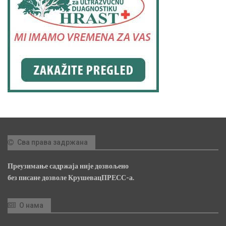
Сва права задржана
Преузимање садржаја није дозвољено
без писане дозволе КрушевацПРЕСС-а.
О нама