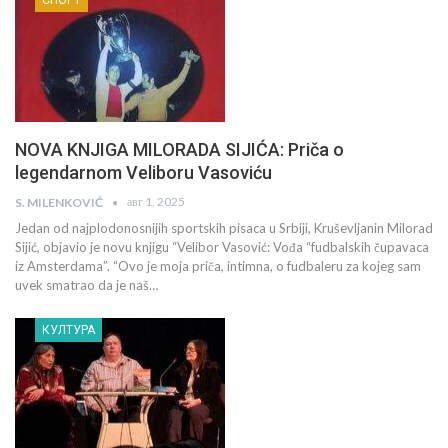
NOVA KNJIGA MILORADA SIJIĆA: Priča o
legendarnom Veliboru Vasoviću
авг 1, 2025
S. MILENKOVIĆ
Jedan od najplodonosnijih sportskih pisaca u Srbiji, Kruševljanin Milorad
Sijić, objavio je novu knjigu “Velibor Vasović: Vođa “fudbalskih čupavaca
iz Amsterdama”. “Ovo je moja priča, intimna, o fudbaleru za kojeg sam
uvek smatrao da je naš…
КУЛТУРА