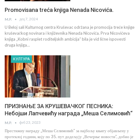
Promovisana treća knjiga Nenada Nicovića.
дец 7, 2024
M.P.
U Beloj sali Kulturnog centra Kruševac održana je promocija treće knjige
kruševačkog novinara i književnika Nenada Nicovića. Prva Nicovićeva
knjiga „Kobni rasplet roditeljskih ambicija“ bila je vid lične ispovesti
druga knjiga…
КУЛТУРА
ПРИЗНАЊЕ ЗА КРУШЕВАЧКОГ ПЕСНИКА:
Небојши Лапчевићу награда „Меша Селимовић“
феб 23, 2023
M.P.
Престижну награду „Меша Селимовић” за најбољу књигу објављену у
протеклој години, коју по 35. пут додељују „Вечерње новости”, добио је