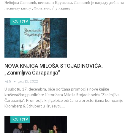
Небојша Лапчевић, песник из Крушевца. Лапчевић је награду добио за
песничку књигу „Филателист” у издању…
КУЛТУРА
NOVA KNJIGA MILOŠA STOJADINOVIĆA:
„Zanimljiva Čarapanija“
дец 15, 2022
M.P.
U subotu, 17. decembra, biće održana promocija nove knjige
kruševačkog publiciste i istoričara Miloša Stojadinovića "Zanimljiva
Čarapanija". Promocija knjige biće održana u prostorijama kompanije
Kromberg & Schubert u Kruševcu.…
КУЛТУРА