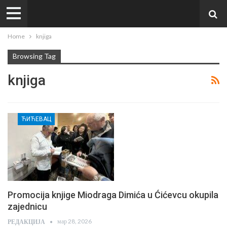
Home
knjiga
Browsing Tag
knjiga
ЋИЋЕВАЦ
Promocija knjige Miodraga Dimića u Ćićevcu okupila
zajednicu
мар 28, 2026
РЕДАКЦИЈА