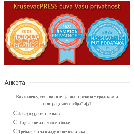
Анкета
Како оцењујете квалитет јавног превоза у градском и
приградском саобраћају?
Заслужују све похвале
Није лоше али може и боље
Требало би да имају више полазака