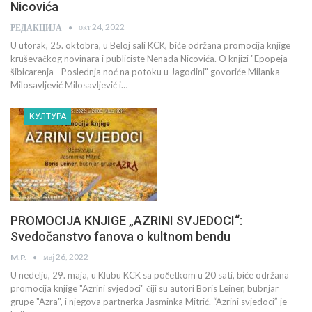
Nicovića
окт 24, 2022
РЕДАКЦИЈА
U utorak, 25. oktobra, u Beloj sali KCK, biće održana promocija knjige
kruševačkog novinara i publiciste Nenada Nicovića. O knjizi "Epopeja
šibicarenja - Poslednja noć na potoku u Jagodini" govoriće Milanka
Milosavljević Milosavljević i…
КУЛТУРА
PROMOCIJA KNJIGE „AZRINI SVJEDOCI“:
Svedočanstvo fanova o kultnom bendu
мај 26, 2022
M.P.
U nedelju, 29. maja, u Klubu KCK sa početkom u 20 sati, biće održana
promocija knjige "Azrini svjedoci" čiji su autori Boris Leiner, bubnjar
grupe "Azra", i njegova partnerka Jasminka Mitrić. “Azrini svjedoci” je