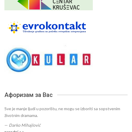
Афоризам за Вас
Sve je manje ljudi u pozorištu, ne mogu se izboriti sa sopstvenim
životnim dramama.
—
Darko Mihajlović
naredni >>