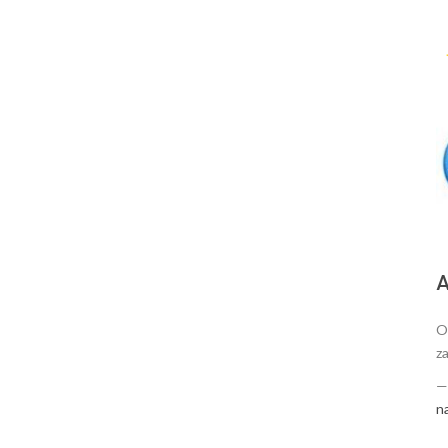
А
O
za
n