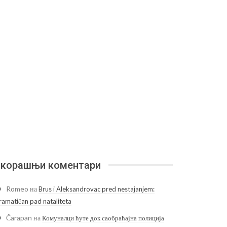
корашњи коментари
Romeo
на
Brus i Aleksandrovac pred nestajanjem:
ramatičan pad nataliteta
Čarapan
на
Комуналци ћуте док саобраћајна полиција