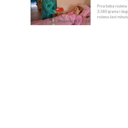
Prva beba rođena u
3.580 grama i duga
rođena šest minuta