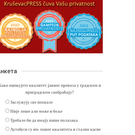
нкета
Како оцењујете квалитет јавног превоза у градском и
приградском саобраћају?
Заслужују све похвале
Није лоше али може и боље
Требало би да имају више полазака
Аутобуси су им лошег квалитета и стално касне