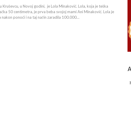
 Kruševcu, u Novoj godini, je Lola Minaković. Lola, koja je teška
čka 50 centimetra, je prva beba svojoj mami Ani Minaković. Lola je
 nakon ponoći i na taj način zaradila 100.000…
А