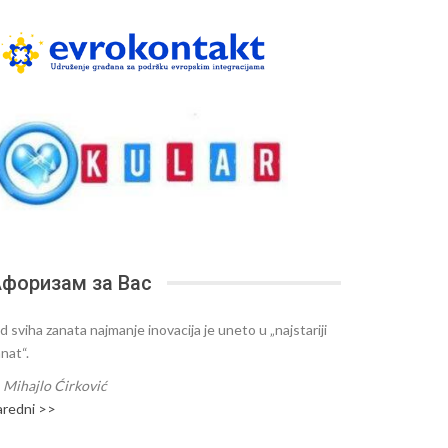
форизам за Вас
d sviha zanata najmanje inovacija je uneto u „najstariji
nat“.
—
Mihajlo Ćirković
aredni >>