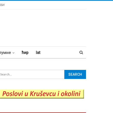
ОВИ
лумне
ћир
lat