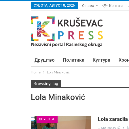
СУБОТА, АВГУСТ 8, 2026
О нама
Контакт
Друштво
Политика
Култура
Хро
Home
Lola Minaković
Browsing Tag
Lola Minaković
Lola zaradila
ДРУШТВО
ј
J. MARKOVIĆ