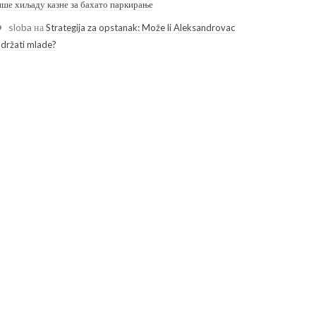
ише хиљаду казне за бахато паркирање
sloba
на
Strategija za opstanak: Može li Aleksandrovac
adržati mlade?