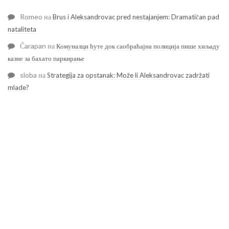
Romeo
на
Brus i Aleksandrovac pred nestajanjem: Dramatičan pad
nataliteta
Čarapan
на
Комуналци ћуте док саобраћајна полиција пише хиљаду
казне за бахато паркирање
sloba
на
Strategija za opstanak: Može li Aleksandrovac zadržati
mlade?