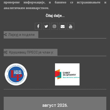
проверене информације, и бавимо се истраживањем и
аналитичким новинарством.
Čitaj dalje...
Лајкуј и подели
Крушевац ПРЕСС је члан у:
август 2026.