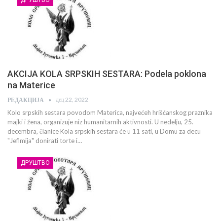
AKCIJA KOLA SRPSKIH SESTARA: Podela poklona
na Materice
дец 22, 2022
РЕДАКЦИЈА
Kolo srpskih sestara povodom Materica, najvećeh hrišćanskog praznika
majki i žena, organizuje niz humanitarnih aktivnosti. U nedelju, 25.
decembra, članice Kola srpskih sestara će u 11 sati, u Domu za decu
"Jefimija" donirati torte i…
ДРУШТВО