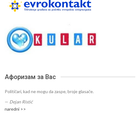
Афоризам за Вас
Političari, kad ne mogu da zaspe, broje glasače.
—
Dejan Ristić
naredni >>