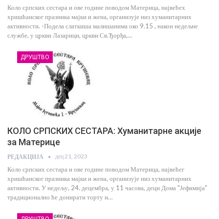
Коло српских сестара и ове године поводом Материца, највећех
хришћанског празника мајки и жена, организује низ хуманитарних
активности. -Подела слаткиша малишанима око 9.15 , након недељне
службе, у цркви Лазарици, цркви Св.Ђорђа,…
ДРУШТВО
КОЛО СРПСКИХ СЕСТАРА: Хуманитарне акције
за Материце
дец 21, 2023
РЕДАКЦИЈА
Коло српских сестара и ове године поводом Материца, највећег
хришћанског празника мајки и жена, организује низ хуманитарних
активности. У недељу, 24. децембра, у 11 часова, деци Дома "Јефимија"
традиционално ће донирати торту и…
ДРУШТВО