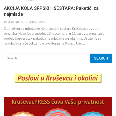
AKCIJA KOLA SRPSKIH SESTARA: Paketići za
najmlađe
дец 27, 2019
РЕДАКЦИЈА
Dobrotvorno udruženje Kolo srpskih sestara Kruševac povodom
praznika Materice u subotu, 28. decembra, u 11 časova, organizuje
podelu šezdesetak paketića najmlađim sugrađanima. Druženje sa
najmlađima biće održano u prostorijama Kola, u Ulici…