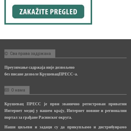
Сва права задржана
Преузимање садржаја није дозвољено
без писане дозволе КрушевацПРЕСС-а.
О нама
Крушевац ПРЕСС је први званично регистрован приватни
Интернет медиј у нашем крају, Интернет новине и регионални
портал за грађане Расинског округа.
Наши циљеви и задаци су да прикупљамо и дистрибуирамо