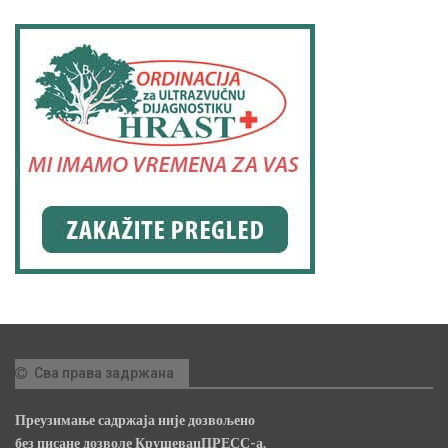
Сва права задржана
Преузимање садржаја није дозвољено
без писане дозволе КрушевацПРЕСС-а.