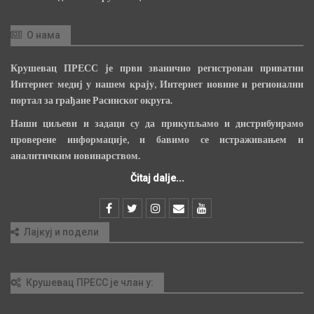
О нама
Крушевац ПРЕСС је први званично регистрован приватни
Интернет медиј у нашем крају, Интернет новине и регионални
портал за грађане Расинског округа.
Наши циљеви и задаци су да прикупљамо и дистрибуирамо
проверене информације, и бавимо се истраживањем и
аналитичким новинарством.
Čitaj dalje...
Лајкуј и подели
Крушевац ПРЕСС је члан у: