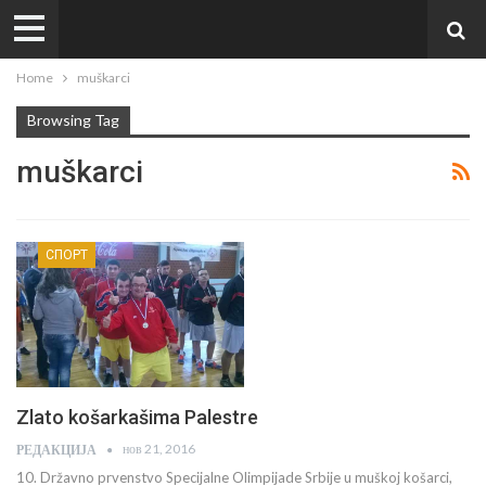
Home
muškarci
Browsing Tag
muškarci
СПОРТ
Zlato košarkašima Palestre
нов 21, 2016
РЕДАКЦИЈА
10. Državno prvenstvo Specijalne Olimpijade Srbije u muškoj košarci,