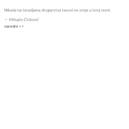
Nikada na terazijama drugarstva tasovi ne stoje u istoj ravni.
—
Mihajlo Ćirković
naredni >>