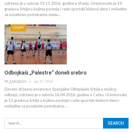
održano je u subotu 19.11.2016. godine u Vranju. Učestvovalo je 10
gradova Srbije u kojima postoje i rade sportski klubovi dece i omladine
sa posebnim potrebama, među…
СПОРТ
Odbojkaši „Palestre“ doneli srebro
апр 17, 2016
РЕДАКЦИЈА
Deveto državno prvenstvo Specijalne Olimpijade Srbije u muškoj
odbojci, održano je u subotu 16.04.2016. godine u Čačku. Učestvovalo
je 12 gradova Srbije u kojima postoje i rade sportski klubovi dece i
omladine sa posebnim potrebama.…