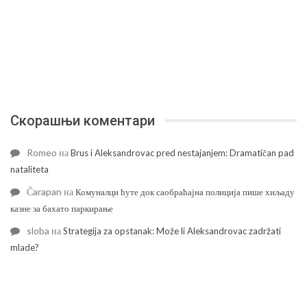
Скорашњи коментари
Romeo
на
Brus i Aleksandrovac pred nestajanjem: Dramatičan pad
nataliteta
Čarapan
на
Комуналци ћуте док саобраћајна полиција пише хиљаду
казне за бахато паркирање
sloba
на
Strategija za opstanak: Može li Aleksandrovac zadržati
mlade?