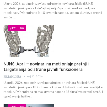
U junu 2026. godine Nezavisno udruženje novinara Srbije (NUNS)
zabeležilo je ukupno 21 slučaj koji uključuje novinare/ke i medijske
radnike/ce. Evidentirano je 10 stvarnih napada, sedam slučajeva pretnji
smrću i…
ДРУШТВО
NUNS: April – novinari na meti onlajn pretnji i
targetiranja od strane javnih funkcionera
мај 12, 2026
РЕДАКЦИЈА
U aprilu 2026. godine Nezavisno udruženje novinara Srbije (NUNS)
zabeležilo je ukupno 18 incidenata koji su uključivali novinare i medijske
radnike. Evidentirana su dva stvarna napada i 6 slučajeva pretnji smrću i
ugrožavanja fizičke…
ДРУШТВО