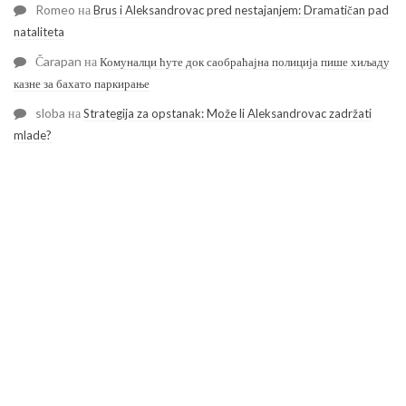
Romeo
на
Brus i Aleksandrovac pred nestajanjem: Dramatičan pad
nataliteta
Čarapan
на
Комуналци ћуте док саобраћајна полиција пише хиљаду
казне за бахато паркирање
sloba
на
Strategija za opstanak: Može li Aleksandrovac zadržati
mlade?