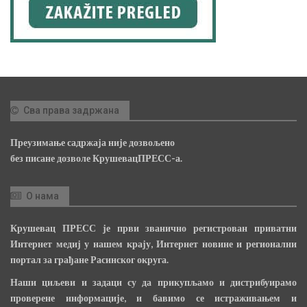
Сва права задржана
Преузимање садржаја није дозвољено
без писане дозволе КрушевацПРЕСС-а.
О нама
Крушевац ПРЕСС је први званично регистрован приватни
Интернет медиј у нашем крају, Интернет новине и регионални
портал за грађане Расинског округа.
Наши циљеви и задаци су да прикупљамо и дистрибуирамо
проверене информације, и бавимо се истраживањем и