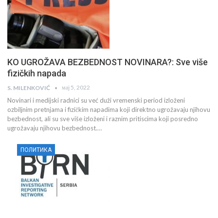
KO UGROŽAVA BEZBEDNOST NOVINARA?: Sve više
fizičkih napada
мај 5, 2022
S. MILENKOVIĆ
Novinari i medijski radnici su već duži vremenski period izloženi
ozbiljnim pretnjama i fizičkim napadima koji direktno ugrožavaju njihovu
bezbednost, ali su sve više izloženi i raznim pritiscima koji posredno
ugrožavaju njihovu bezbednost.…
ПОЛИТИКА