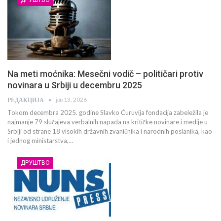
Na meti moćnika: Mesečni vodič – političari protiv
novinara u Srbiji u decembru 2025
јан 13, 2026
РЕДАКЦИЈА
Tokom decembra 2025. godine Slavko Ćuruvija fondacija zabeležila je
najmanje 79 slučajeva verbalnih napada na kritičke novinare i medije u
Srbiji od strane 18 visokih državnih zvaničnika i narodnih poslanika, kao
i jednog ministarstva,…
ДРУШТВО