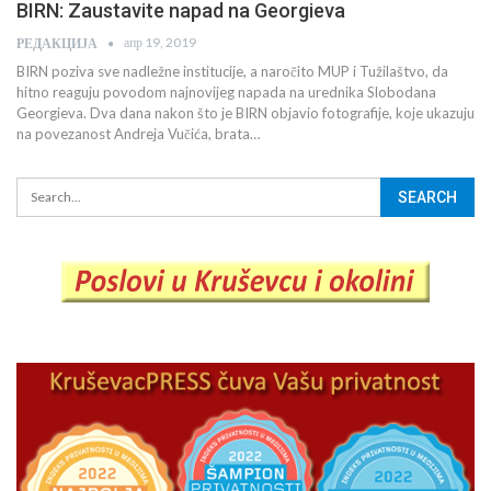
BIRN: Zaustavite napad na Georgieva
апр 19, 2019
РЕДАКЦИЈА
BIRN poziva sve nadležne institucije, a naročito MUP i Tužilaštvo, da
hitno reaguju povodom najnovijeg napada na urednika Slobodana
Georgieva. Dva dana nakon što je BIRN objavio fotografije, koje ukazuju
na povezanost Andreja Vučića, brata…