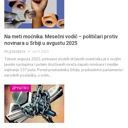
Na meti moćnika: Mesečni vodič – političari protiv
novinara u Srbiji u avgustu 2025
сеп 9, 2025
РЕДАКЦИЈА
Tokom avgusta 2025, petnaest visokih državnih zvaničnika je u svojim
javnim nastupima i putem društvenih mreža napalo novinare i medije
najmanje 137 puta. Pored predsednika Srbije, predsednice parlamenta i
narodnih poslanika, u ovim…
ДРУШТВО