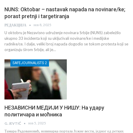
NUNS: Oktobar – nastavak napada na novinare/ke;
porast pretnji i targetiranja
нов 8, 2025
РЕДАКЦИЈА
U oktobru je Nezavisno udruženje novinara Srbije (NUNS) zabeležilo
ukupno 33 incidenta koji su uključivali novinare/ke i medijske
radnike/ce. I dalje, veliki broj napada dogodio se tokom protesta koji se
organizuju širom Srbije, ali je…
SAFEJOURNALISTS 2
НЕЗАВИСНИ МЕДИЈИ У НИШУ: На удару
политичара и моћника
нов 5, 2025
G. JEVTIĆ
Тамара Радовановић, новинарка портала Јужне вести, једног од ретких