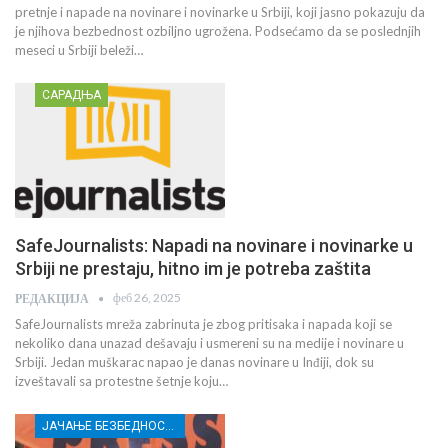
pretnje i napade na novinare i novinarke u Srbiji, koji jasno pokazuju da
je njihova bezbednost ozbiljno ugrožena. Podsećamo da se poslednjih
meseci u Srbiji beleži…
САРАДЊА
SafeJournalists: Napadi na novinare i novinarke u
Srbiji ne prestaju, hitno im je potreba zaštita
феб 26, 2025
РЕДАКЦИЈА
SafeJournalists mreža zabrinuta je zbog pritisaka i napada koji se
nekoliko dana unazad dešavaju i usmereni su na medije i novinare u
Srbiji. Jedan muškarac napao je danas novinare u Inđiji, dok su
izveštavali sa protestne šetnje koju…
ЈАЧАЊЕ БЕЗБЕДНОСТИ НОВИНАРА У ЦЕНТРАЛНОЈ И ЈУЖНОЈ СРБИЈИ