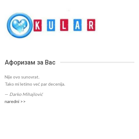
Афоризам за Вас
Nije ovo sunovrat.
Tako mi letimo već par decenija.
—
Darko Mihajlović
naredni >>