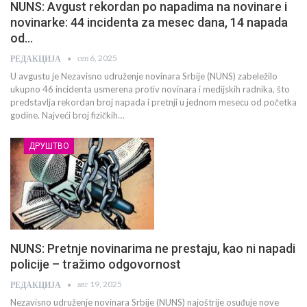
NUNS: Avgust rekordan po napadima na novinare i
novinarke: 44 incidenta za mesec dana, 14 napada
od…
сеп 6, 2025
РЕДАКЦИЈА
U avgustu je Nezavisno udruženje novinara Srbije (NUNS) zabeležilo
ukupno 46 incidenta usmerena protiv novinara i medijskih radnika, što
predstavlja rekordan broj napada i pretnji u jednom mesecu od početka
godine. Najveći broj fizičkih…
ДРУШТВО
NUNS: Pretnje novinarima ne prestaju, kao ni napadi
policije – tražimo odgovornost
авг 19, 2025
РЕДАКЦИЈА
Nezavisno udruženje novinara Srbije (NUNS) najoštrije osuđuje nove