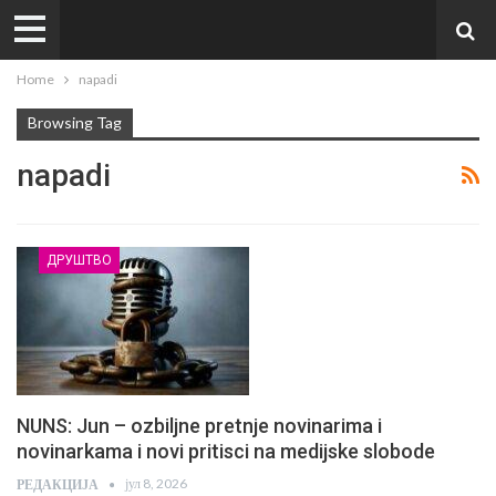
Home
napadi
Browsing Tag
napadi
ДРУШТВО
NUNS: Jun – ozbiljne pretnje novinarima i
novinarkama i novi pritisci na medijske slobode
јул 8, 2026
РЕДАКЦИЈА