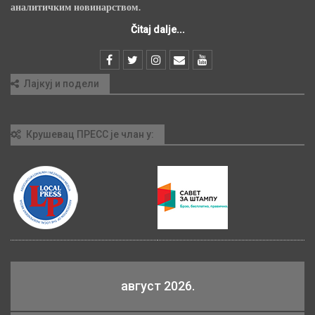
аналитичким новинарством.
Čitaj dalje...
Лајкуј и подели
Крушевац ПРЕСС је члан у:
август 2026.