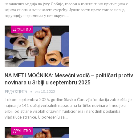
независних медија на југу Србије, говори о константним притисцима с
којима се она и њени колеге сусрећу. Јужне вести прате токове новца,
корупцију и криминал у пет округа…
ДРУШТВО
NA METI MOĆNIKA: Mesečni vodič – političari protiv
novinara u Srbiji u septembru 2025
окт 10, 2025
РЕДАКЦИЈА
Tokom septembra 2025. godine Slavko Ćuruvija fondacija zabeležila je
najmanje 141 slučaj verbalnih napada na kritičke novinare i medije u
Srbiji od strane visokih državnih funkcionera i narodnih poslanika
vladajuće stranke. U poređenju sa…
ДРУШТВО