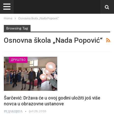
Home
Osnovna škola „Nada Popović“
Browsing Tag
Osnovna škola „Nada Popović“
ДРУШТВО
Šarčević: Država će u ovoj godini uložiti još više
novca u obrazovne ustanove
феб 28, 2018
РЕДАКЦИЈА