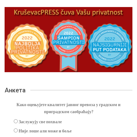
Анкета
Како оцењујете квалитет јавног превоза у градском и
приградском саобраћају?
Заслужују све похвале
Није лоше али може и боље