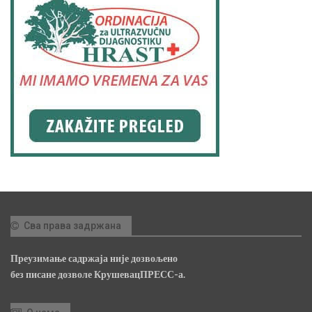
Сва права задржана
Преузимање садржаја није дозвољено
без писане дозволе КрушевацПРЕСС-а.