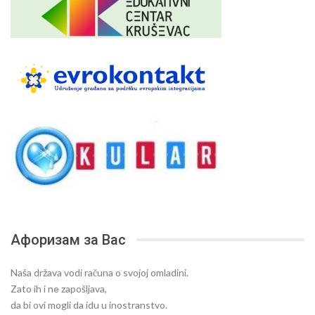
Афоризам за Вас
Naša država vodi računa o svojoj omladini.
Zato ih i ne zapošljava,
da bi ovi mogli da idu u inostranstvo.