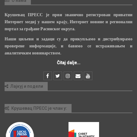
О нама
Крушевац ПРЕСС је први званично регистрован приватни
Интернет медиј у нашем крају, Интернет новине и регионални
портал за грађане Расинског округа.
Наши циљеви и задаци су да прикупљамо и дистрибуирамо
проверене информације, и бавимо се истраживањем и
аналитичким новинарством.
Čitaj dalje...
Лајкуј и подели
Крушевац ПРЕСС је члан у: