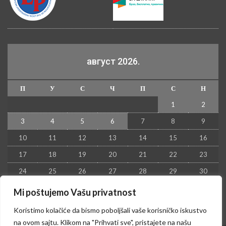
август 2026.
П
У
С
Ч
П
С
Н
1
2
3
4
5
6
7
8
9
10
11
12
13
14
15
16
17
18
19
20
21
22
23
24
25
26
27
28
29
30
31
Mi poštujemo Vašu privatnost
« јул
Koristimo kolačiće da bismo poboljšali vaše korisničko iskustvo
na ovom sajtu. Klikom na "Prihvati sve", pristajete na našu