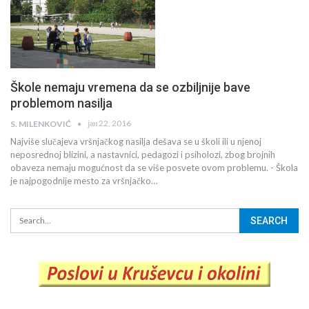
Škole nemaju vremena da se ozbiljnije bave
problemom nasilja
јан 22, 2016
S. MILENKOVIĆ
Najviše slučajeva vršnjačkog nasilja dešava se u školi ili u njenoj
neposrednoj blizini, a nastavnici, pedagozi i psiholozi, zbog brojnih
obaveza nemaju mogućnost da se više posvete ovom problemu. - Škola
je najpogodnije mesto za vršnjačko…