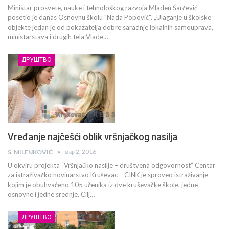
Ministar prosvete, nauke i tehnološkog razvoja Mladen Šarčević
posetio je danas Osnovnu školu "Nada Popović". „Ulaganje u školske
objekte jedan je od pokazatelja dobre saradnje lokalnih samouprava,
ministarstava i drugih tela Vlade…
ДРУШТВО
Vređanje najčešći oblik vršnjačkog nasilja
мар 2, 2016
S. MILENKOVIĆ
U okviru projekta “Vršnjačko nasilje – društvena odgovornost” Centar
za istraživačko novinarstvo Kruševac – CINK je sproveo istraživanje
kojim je obuhvaćeno 105 učenika iz dve kruševačke škole, jedne
osnovne i jedne srednje. Cilj…
ДРУШТВО