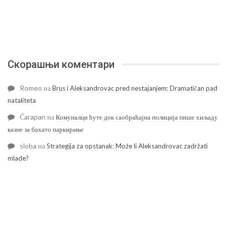
Скорашњи коментари
Romeo
на
Brus i Aleksandrovac pred nestajanjem: Dramatičan pad
nataliteta
Čarapan
на
Комуналци ћуте док саобраћајна полиција пише хиљаду
казне за бахато паркирање
sloba
на
Strategija za opstanak: Može li Aleksandrovac zadržati
mlade?