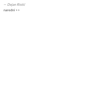
—
Dejan Ristić
naredni >>