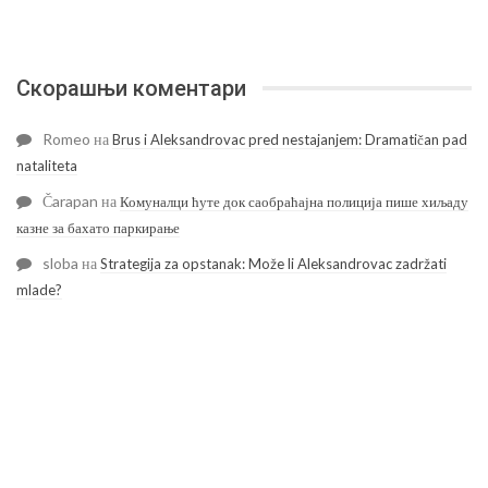
Скорашњи коментари
Romeo
на
Brus i Aleksandrovac pred nestajanjem: Dramatičan pad
nataliteta
Čarapan
на
Комуналци ћуте док саобраћајна полиција пише хиљаду
казне за бахато паркирање
sloba
на
Strategija za opstanak: Može li Aleksandrovac zadržati
mlade?