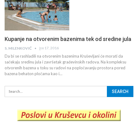
Kupanje na otvorenim bazenima tek od sredine jula
јун 17, 2016
S. MILENKOVIĆ
Da bi se rashladili na otvorenim bazenima Kruševljani će morati da
sačekaju sredinu jula i završetak građevinskih radova. Na kompleksu
otvorenih bazena u toku su radovi na popločavanju prostora pored
bazena behaton pločama kao i…