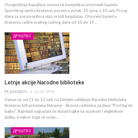
Ovogodišnja kupališna sezona na kompleksu otvorenih bazena
Sportskog centra Kruševac počeće u petak, 10. juna, u 10 sati. Prvog
dana za sve posetioce ulaz će biti besplatan. Otvoreni bazeni u
Kruševcu radiće svakog radnog dana od 10 do 19…
ДРУШТВО
Letnje akcije Narodne biblioteke
јул 25, 2016
РЕДАКЦИЈА
Danas će, od 11 do 12 sati, na Dečjem odeljenju Narodne biblioteke
Kruševac biti priređena literarno - likovna radionica za decu "Pročitaj mi
bajku". Najmlađi sugrađani će slušati bajke na srpskom i engleskom
jeziku, a nakon toga će svoje…
ДРУШТВО