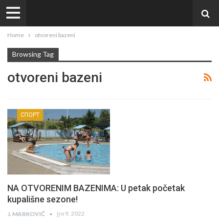
Home
otvoreni bazeni
Browsing Tag
otvoreni bazeni
СПОРТ
NA OTVORENIM BAZENIMA: U petak početak
kupališne sezone!
јун 9, 2022
J. MARKOVIĆ