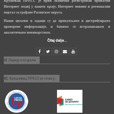
Крушевац ПРЕСС је први званично регистрован приватни
Интернет медиј у нашем крају, Интернет новине и регионални
портал за грађане Расинског округа.
Наши циљеви и задаци су да прикупљамо и дистрибуирамо
проверене информације, и бавимо се истраживањем и
аналитичким новинарством.
Čitaj dalje...
Лајкуј и подели
Крушевац ПРЕСС је члан у: