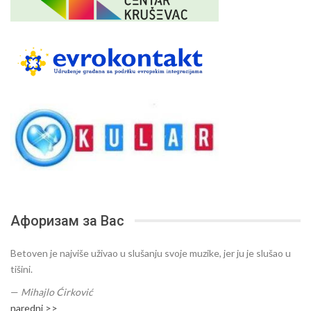
Афоризам за Вас
Betoven je najviše uživao u slušanju svoje muzike, jer ju je slušao u
tišini.
—
Mihajlo Ćirković
naredni >>