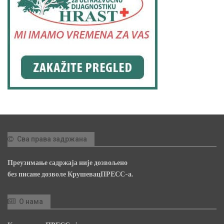
Сва права задржана
Преузимање садржаја није дозвољено
без писане дозволе КрушевацПРЕСС-а.
О нама