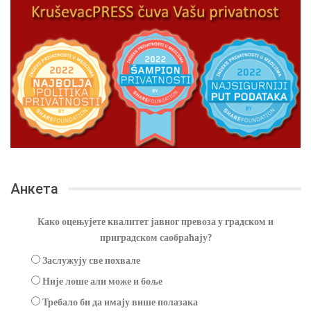
Анкета
Како оцењујете квалитет јавног превоза у градском и
приградском саобраћају?
Заслужују све похвале
Није лоше али може и боље
Требало би да имају више полазака