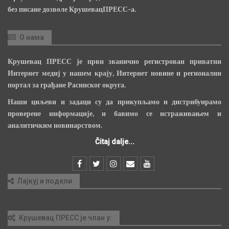
без писане дозволе КрушевацПРЕСС-а.
О нама
Крушевац ПРЕСС је први званично регистрован приватни
Интернет медиј у нашем крају, Интернет новине и регионални
портал за грађане Расинског округа.
Наши циљеви и задаци су да прикупљамо и дистрибуирамо
проверене информације, и бавимо се истраживањем и
аналитичким новинарством.
Čitaj dalje...
Лајкуј и подели
Крушевац ПРЕСС је члан у: