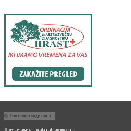
Сва права задржана
Преузимање садржаја није дозвољено