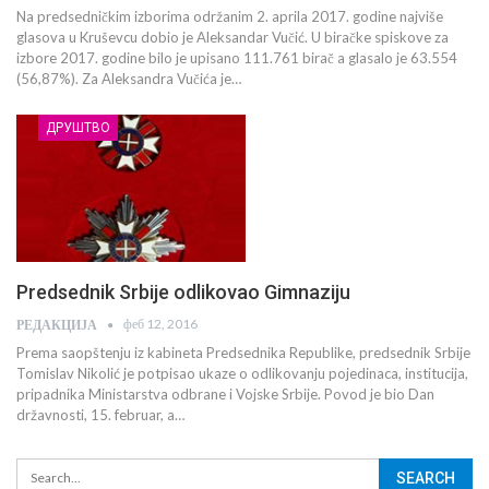
Na predsedničkim izborima održanim 2. aprila 2017. godine najviše
glasova u Kruševcu dobio je Aleksandar Vučić. U biračke spiskove za
izbore 2017. godine bilo je upisano 111.761 birač a glasalo je 63.554
(56,87%). Za Aleksandra Vučića je…
ДРУШТВО
Predsednik Srbije odlikovao Gimnaziju
феб 12, 2016
РЕДАКЦИЈА
Prema saopštenju iz kabineta Predsednika Republike, predsednik Srbije
Tomislav Nikolić je potpisao ukaze o odlikovanju pojedinaca, institucija,
pripadnika Ministarstva odbrane i Vojske Srbije. Povod je bio Dan
državnosti, 15. februar, a…