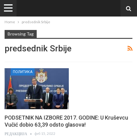
Home
predsednik Srbije
Browsing Tag
predsednik Srbije
ПОЛИТИКА
PODSETNIK NA IZBORE 2017. GODINE: U Kruševcu
Vučić dobio 63,39 odsto glasova!
феб 15, 2022
РЕДАКЦИЈА