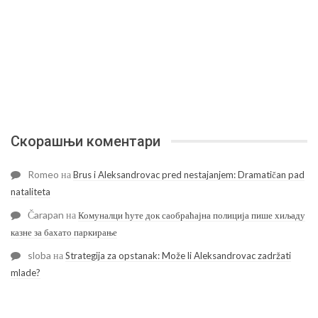
Скорашњи коментари
Romeo
на
Brus i Aleksandrovac pred nestajanjem: Dramatičan pad
nataliteta
Čarapan
на
Комуналци ћуте док саобраћајна полиција пише хиљаду
казне за бахато паркирање
sloba
на
Strategija za opstanak: Može li Aleksandrovac zadržati
mlade?