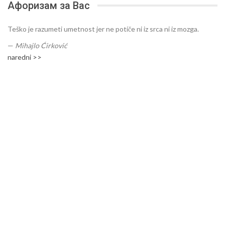
Афоризам за Вас
Teško je razumeti umetnost jer ne potiče ni iz srca ni iz mozga.
—
Mihajlo Ćirković
naredni >>