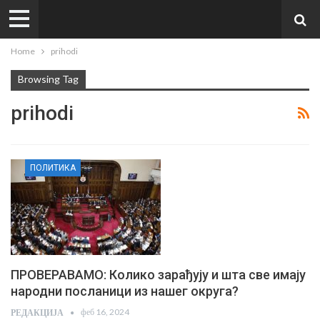
Home
prihodi
Browsing Tag
prihodi
ПОЛИТИКА
ПРОВЕРАВАМО: Колико зарађују и шта све имају
народни посланици из нашег округа?
феб 16, 2024
РЕДАКЦИЈА