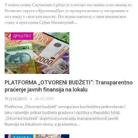
У новом сазиву Скупштине Србије је и петоро посланика и посланица из
Расинског округа а КрушевацПрес је проверио колика су им примања и
шта имају у свом власништву. Последњи извештај о свим имовинском
стању и приходима Срђан Миливојевић…
ДРУШТВО
PLATFORMA „OTVORENI BUDŽETI“: Transparentno
praćenje javnih finansija na lokalu
јан 13, 2022
РЕДАКЦИЈА
Platforma „Otvoreni budžeti“ omogućava korisnicima jednostavan i
lako razumljiv prikaz budžeta gradova i opština u Republici Srbiji.
„Otvoreni budžeti“ doprinosi povećanju transparentnosti javnih
finansija na lokalnom nivou, a građanima…
ЋИЋЕВАЦ