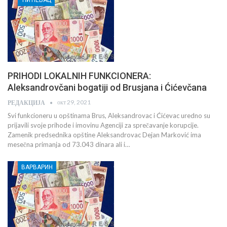
PRIHODI LOKALNIH FUNKCIONERA:
Aleksandrovčani bogatiji od Brusjana i Ćićevčana
окт 29, 2021
РЕДАКЦИЈА
Svi funkcioneru u opštinama Brus, Aleksandrovac i Ćićevac uredno su
prijavili svoje prihode i imovinu Agenciji za sprečavanje korupcije.
Zamenik predsednika opštine Aleksandrovac Dejan Marković ima
mesečna primanja od 73.043 dinara ali i…
ВАРВАРИН