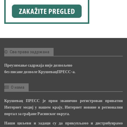
Сва права задржана
Преузимање садржаја није дозвољено
без писане дозволе КрушевацПРЕСС-а.
О нама
Крушевац ПРЕСС је први званично регистрован приватни
Интернет медиј у нашем крају, Интернет новине и регионални
портал за грађане Расинског округа.
Наши циљеви и задаци су да прикупљамо и дистрибуирамо