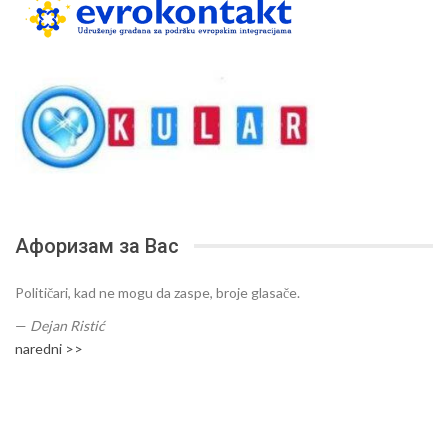
Афоризам за Вас
Političari, kad ne mogu da zaspe, broje glasače.
—
Dejan Ristić
naredni >>