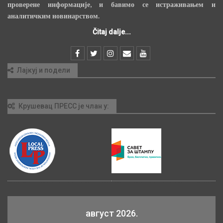
проверене информације, и бавимо се истраживањем и
аналитичким новинарством.
Čitaj dalje...
Лајкуј и подели
Крушевац ПРЕСС је члан у:
август 2026.