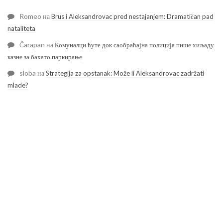
Romeo
на
Brus i Aleksandrovac pred nestajanjem: Dramatičan pad
nataliteta
Čarapan
на
Комуналци ћуте док саобраћајна полиција пише хиљаду
казне за бахато паркирање
sloba
на
Strategija za opstanak: Može li Aleksandrovac zadržati
mlade?