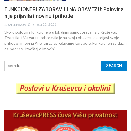
FUNKCIONERI ZABORAVILI NA OBAVEZU: Polovina
nije prijavila imovinu i prihode
окт 22, 2021
S. MILENKOVIĆ
Skoro polovina funkcionera u lokalnim samoupravama u Kruševcu,
Trsteniku i Varvarinu zaboravila je na svoju obavezu da prijavi svoje
prihode i imovinu Agenciji za sprečavanje korupcije. Funkcioneri su dužni
da podnesu izveštaj o imovini i…