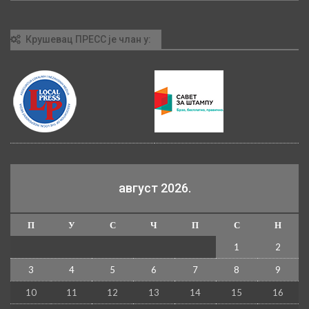
Крушевац ПРЕСС је члан у:
август 2026.
П
У
С
Ч
П
С
Н
1
2
3
4
5
6
7
8
9
10
11
12
13
14
15
16