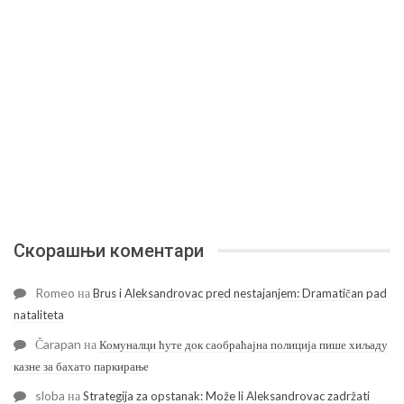
Скорашњи коментари
Romeo
на
Brus i Aleksandrovac pred nestajanjem: Dramatičan pad
nataliteta
Čarapan
на
Комуналци ћуте док саобраћајна полиција пише хиљаду
казне за бахато паркирање
sloba
на
Strategija za opstanak: Može li Aleksandrovac zadržati