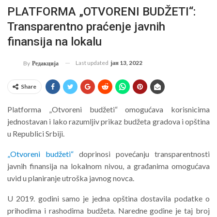
PLATFORMA „OTVORENI BUDŽETI“:
Transparentno praćenje javnih
finansija na lokalu
Last updated
јан 13, 2022
By
Редакција
Share
Platforma „Otvoreni budžeti“ omogućava korisnicima
jednostavan i lako razumljiv prikaz budžeta gradova i opština
u Republici Srbiji.
„Otvoreni budžeti“
doprinosi povećanju transparentnosti
javnih finansija na lokalnom nivou, a građanima omogućava
uvid u planiranje utroška javnog novca.
U 2019. godini samo je jedna opština dostavila podatke o
prihodima i rashodima budžeta. Naredne godine je taj broj