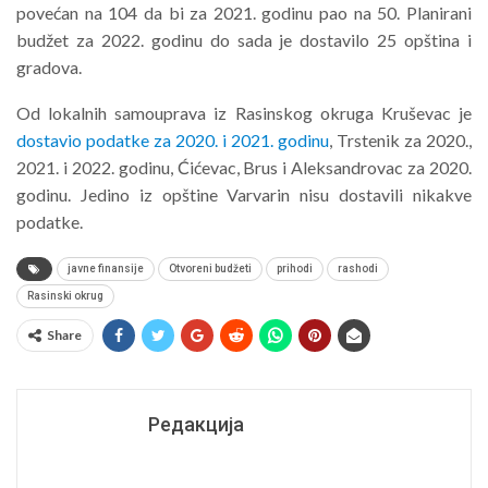
povećan na 104 da bi za 2021. godinu pao na 50. Planirani
budžet za 2022. godinu do sada je dostavilo 25 opština i
gradova.
Od lokalnih samouprava iz Rasinskog okruga Kruševac je
dostavio podatke za 2020. i 2021. godinu
, Trstenik za 2020.,
2021. i 2022. godinu, Ćićevac, Brus i Aleksandrovac za 2020.
godinu. Jedino iz opštine Varvarin nisu dostavili nikakve
podatke.
javne finansije
Otvoreni budžeti
prihodi
rashodi
Rasinski okrug
Share
Редакција