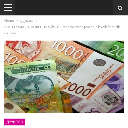
Home
Друштво
PLATFORMA „OTVORENI BUDŽETI“: Transparentno praćenje javnih finansija
na lokalu
ДРУШТВО