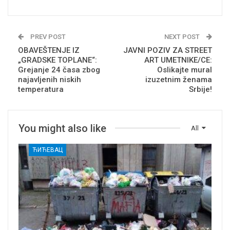
PREV POST
NEXT POST
OBAVEŠTENJE IZ
JAVNI POZIV ZA STREET
„GRADSKE TOPLANE“:
ART UMETNIKE/CE:
Grejanje 24 časa zbog
Oslikajte mural
najavljenih niskih
izuzetnim ženama
temperatura
Srbije!
You might also like
All
ЋИЋЕВАЦ