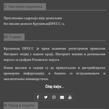
Сва права задржана
Преузимање садржаја није дозвољено
без писане дозволе КрушевацПРЕСС-а.
О нама
Крушевац ПРЕСС је први званично регистрован приватни
Интернет медиј у нашем крају, Интернет новине и регионални
портал за грађане Расинског округа.
Наши циљеви и задаци су да прикупљамо и дистрибуирамо
проверене информације, и бавимо се истраживањем и
аналитичким новинарством.
Čitaj dalje...
Лајкуј и подели