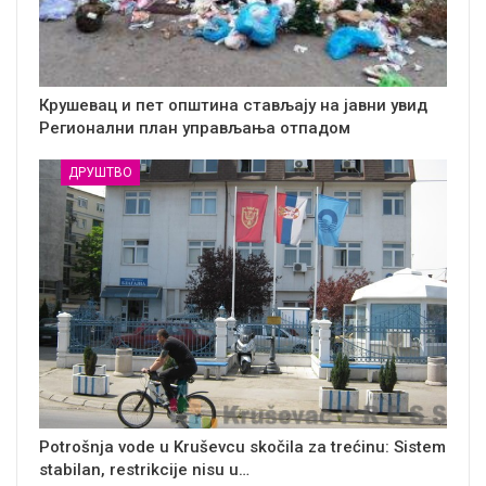
Крушевац и пет општина стављају на јавни увид
Регионални план управљања отпадом
ДРУШТВО
Potrošnja vode u Kruševcu skočila za trećinu: Sistem
stabilan, restrikcije nisu u…