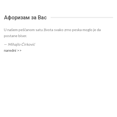
Афоризам за Вас
U našem peščanom satu života svako zrno peska moglo je da
postane biser.
—
Mihajlo Ćirković
naredni >>