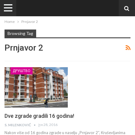
Home
Prnjavor 2
Browsing Tag
Prnjavor 2
ДРУШТВО
Dve zgrade gradili 16 godina!
јун 28, 2016
S. MILENKOVIĆ
Nakon više od 16 godina zgrade u naselju „Prnjavor 2“, Kruševljanima