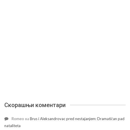
Скорашњи коментари
Romeo
на
Brus i Aleksandrovac pred nestajanjem: Dramatičan pad
nataliteta