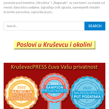
poznate pod imenima „Hirošima“ i „Nagasaki“, su završene i za manje od
mesec dana biće useljene. Izgradnja ovih zgrada, namenjenih mladim
braćnim parovima, započela je još…