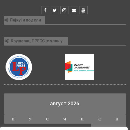
Лајкуј и подели
Крушевац ПРЕСС је члан у:
август 2026.
П
У
С
Ч
П
С
Н
1
2