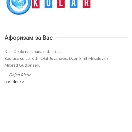
Афоризам за Вас
Ko kaže da nam pada natalitet.
Baš juče su se rodili Olaf Jovanović, Džon Smit Mihajlović i
Milorad Gudjonsen.
—
Dejan Ristić
naredni >>