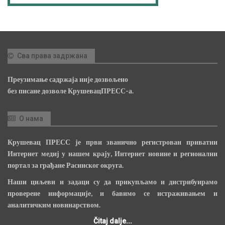
Сва права задржана
Преузимање садржаја није дозвољено
без писане дозволе КрушевацПРЕСС-а.
О нама
Крушевац ПРЕСС је први званично регистрован приватни
Интернет медиј у нашем крају, Интернет новине и регионални
портал за грађане Расинског округа.
Наши циљеви и задаци су да прикупљамо и дистрибуирамо
проверене информације, и бавимо се истраживањем и
аналитичким новинарством.
Čitaj dalje...