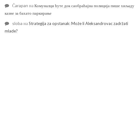
Čarapan
на
Комуналци ћуте док саобраћајна полиција пише хиљаду
казне за бахато паркирање
sloba
на
Strategija za opstanak: Može li Aleksandrovac zadržati
mlade?