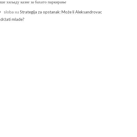
ише хиљаду казне за бахато паркирање
sloba
на
Strategija za opstanak: Može li Aleksandrovac
adržati mlade?