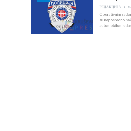
м
РЕДАКЦИЈА
Operativnim radom,
su neposredno nak
automobilom udari