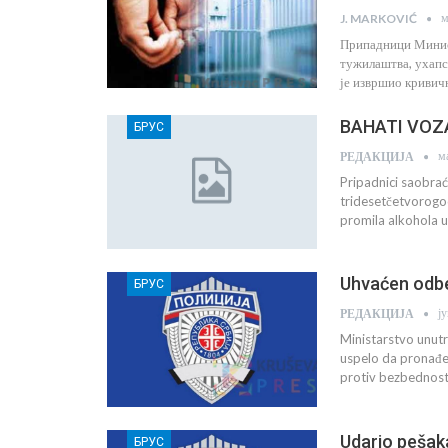
м
J. MARKOVIĆ
Припадници Минист
тужилаштва, ухапси
је извршио кривич
BAHATI VOZAČ
БРУС
м
РЕДАКЦИЈА
Pripadnici saobraća
tridesetčetvorogo
promila alkohola 
Uhvaćen odbe
БРУС
ј
РЕДАКЦИЈА
Ministarstvo unutr
uspelo da pronađe 
protiv bezbednosti
Udario pešak
БРУС