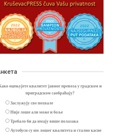
нкета
Како оцењујете квалитет јавног превоза у градском и
приградском саобраћају?
Заслужују све похвале
Није лоше али може и боље
Требало би да имају више полазака
Аутобуси су им лошег квалитета и стално касне