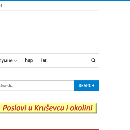
И
лумне
ћир
lat