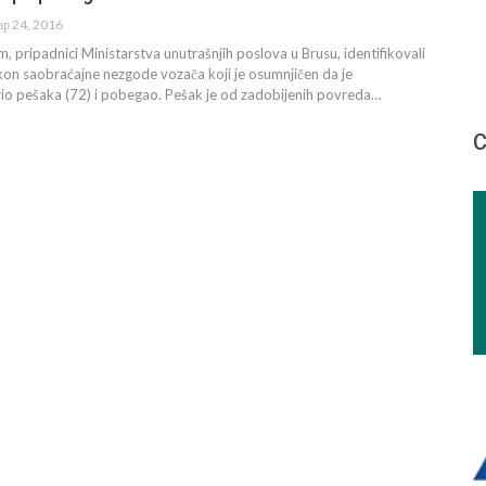
ар 24, 2016
 pripadnici Ministarstva unutrašnjih poslova u Brusu, identifikovali
on saobraćajne nezgode vozača koji je osumnjičen da je
o pešaka (72) i pobegao. Pešak je od zadobijenih povreda…
С