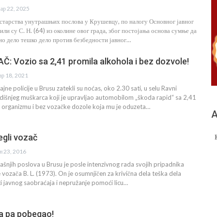
ар 22, 2025
арства унутрашњих послова у Крушевцу, по налогу Основног јавног
ли су С. Н. (64) из околине овог града, због постојања основа сумње да
но дело тешко дело против безбедности јавног…
: Vozio sa 2,41 promila alkohola i bez dozvole!
ар 18, 2021
jne policije u Brusu zatekli su noćas, oko 2.30 sati, u selu Ravni
dišnjeg muškarca koji je upravljao automobilom „škoda rapid“ sa 2,41
u organizmu i bez vozačke dozole koja mu je oduzeta…
А
gli vozač
ун 23, 2016
ašnjih poslova u Brusu je posle intenzivnog rada svojih pripadnika
vozača B. L. (1973). On je osumnjičen za krivična dela teška dela
 javnog saobraćaja i nepružanje pomoći licu…
a pa pobegao!