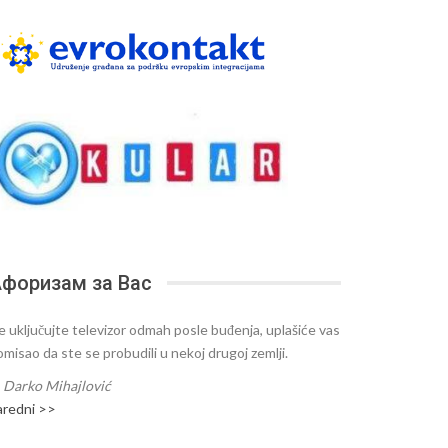
форизам за Вас
e uključujte televizor odmah posle buđenja, uplašiće vas
omisao da ste se probudili u nekoj drugoj zemlji.
—
Darko Mihajlović
aredni >>