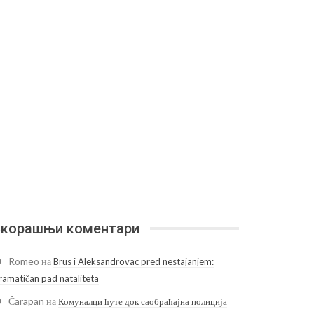
корашњи коментари
Romeo
на
Brus i Aleksandrovac pred nestajanjem:
ramatičan pad nataliteta
Čarapan
на
Комуналци ћуте док саобраћајна полиција