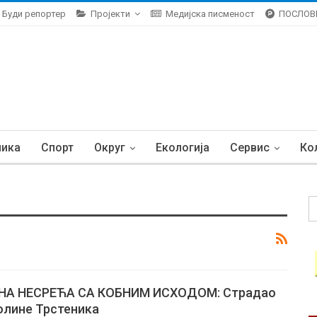
Буди репортер
Пројекти
Медијска писменост
ПОСЛОВ
ника
Спорт
Округ
Екологија
Сервис
Ко
НА НЕСРЕЋА СА КОБНИМ ИСХОДОМ: Страдао
олине Трстеника