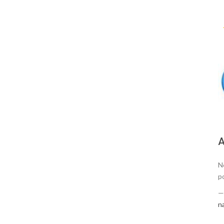
А
N
p
n