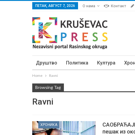
ПЕТАК, АВГУСТ 7, 2026
О нама
Контакт
Друштво
Политика
Култура
Хро
Home
Ravni
Browsing Tag
Ravni
САОБРАЋАЈ
ХРОНИКА
пешак из ок