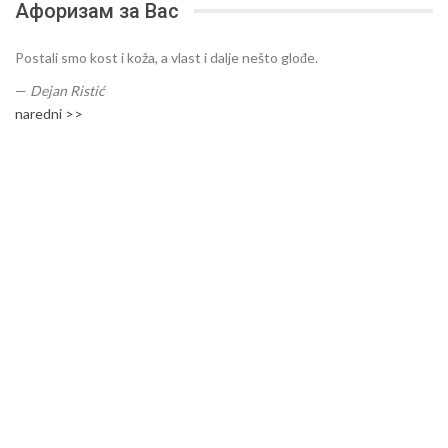
Афоризам за Вас
Postali smo kost i koža, a vlast i dalje nešto glođe.
—
Dejan Ristić
naredni >>