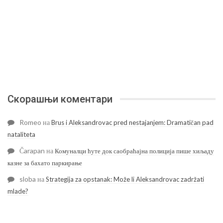
Скорашњи коментари
Romeo
на
Brus i Aleksandrovac pred nestajanjem: Dramatičan pad
nataliteta
Čarapan
на
Комуналци ћуте док саобраћајна полиција пише хиљаду
казне за бахато паркирање
sloba
на
Strategija za opstanak: Može li Aleksandrovac zadržati
mlade?