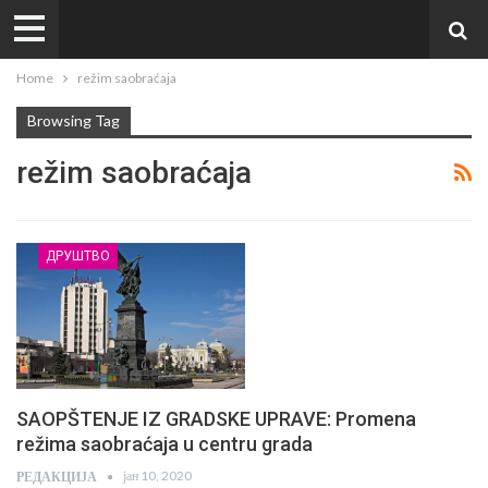
Home
režim saobraćaja
Browsing Tag
režim saobraćaja
ДРУШТВО
SAOPŠTENJE IZ GRADSKE UPRAVE: Promena
režima saobraćaja u centru grada
јан 10, 2020
РЕДАКЦИЈА