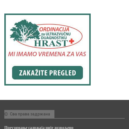
Сва права задржана
Преузимање садржаја није дозвољено