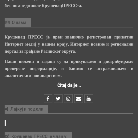
без писане дозволе КрушевацПРЕСС-а.
О нама
Крушевац ПРЕСС је први званично регистрован приватни
Интернет медиј у нашем крају, Интернет новине и регионални
портал за грађане Расинског округа.
Наши циљеви и задаци су да прикупљамо и дистрибуирамо
проверене информације, и бавимо се истраживањем и
аналитичким новинарством.
Čitaj dalje...
Лајкуј и подели
Крушевац ПРЕСС је члан у: