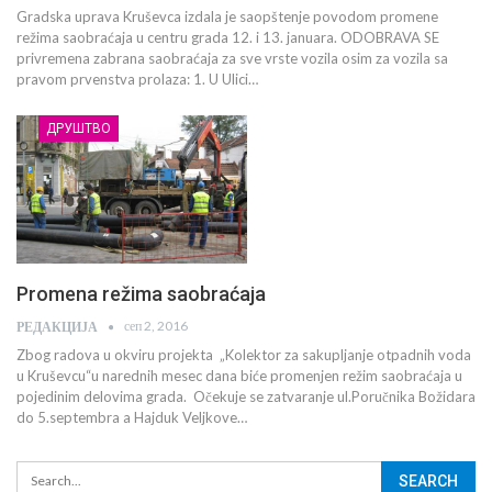
Gradska uprava Kruševca izdala je saopštenje povodom promene
režima saobraćaja u centru grada 12. i 13. januara. ODOBRAVA SE
privremena zabrana saobraćaja za sve vrste vozila osim za vozila sa
pravom prvenstva prolaza: 1. U Ulici…
ДРУШТВО
Promena režima saobraćaja
сеп 2, 2016
РЕДАКЦИЈА
Zbog radova u okviru projekta „Kolektor za sakupljanje otpadnih voda
u Kruševcu“u narednih mesec dana biće promenjen režim saobraćaja u
pojedinim delovima grada. Očekuje se zatvaranje ul.Poručnika Božidara
do 5.septembra a Hajduk Veljkove…