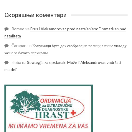
Скорашњи коментари
Romeo
на
Brus i Aleksandrovac pred nestajanjem: Dramatičan pad
nataliteta
Čarapan
на
Комуналци ћуте док саобраћајна полиција пише хиљаду
казне за бахато паркирање
sloba
на
Strategija za opstanak: Može li Aleksandrovac zadržati
mlade?