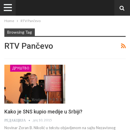
Home
RTV Pančevo
Browsing Tag
RTV Pančevo
ДРУШТВО
Kako je SNS kupio medije u Srbiji?
дец 10, 2015
РЕДАКЦИЈА
Novinar Zoran B. Nikolić u tekstu objavljenom na sajtu Nezavisnog