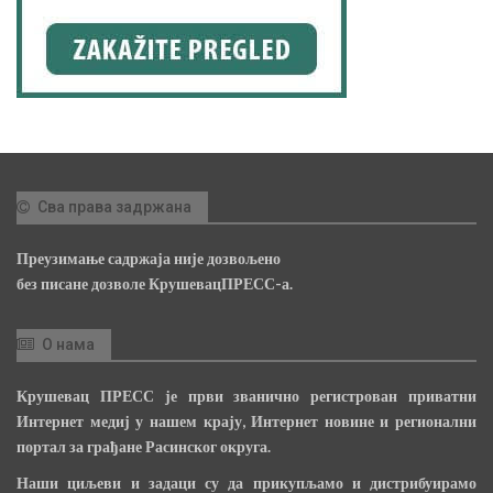
Сва права задржана
Преузимање садржаја није дозвољено
без писане дозволе КрушевацПРЕСС-а.
О нама
Крушевац ПРЕСС је први званично регистрован приватни
Интернет медиј у нашем крају, Интернет новине и регионални
портал за грађане Расинског округа.
Наши циљеви и задаци су да прикупљамо и дистрибуирамо