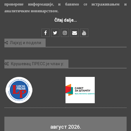
проверене информације, и бавимо се истраживањем и
аналитичким новинарством.
Čitaj dalje...
Лајкуј и подели
Крушевац ПРЕСС је члан у:
август 2026.