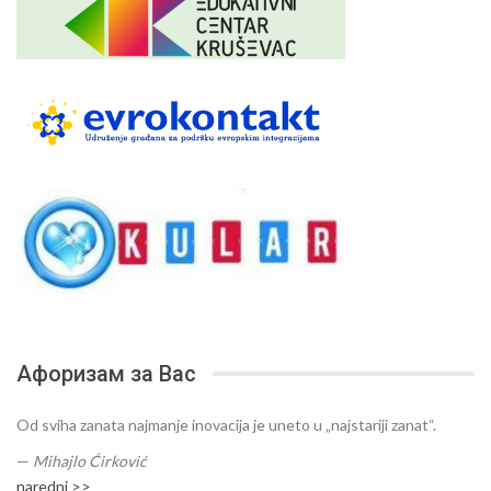
Афоризам за Вас
Od sviha zanata najmanje inovacija je uneto u „najstariji zanat“.
—
Mihajlo Ćirković
naredni >>