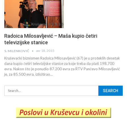
Radoica Milosavljević – Maša kupio četiri
televizijske stanice
авг 18, 2015
S. MILENKOVIĆ
Kruševački biznismen Radoica Milosavljević (67) je u proteklih desetak
dana kupio četiri televizijske stanice za koje treba da plati 198.700
evra. Nakon što je ponudio 87.200 evra za RTV Pančevo Milosavljević
je, za 85.500 evra, izlicitirao…