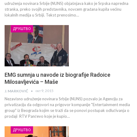
udruženja novinara Srbije (NUNS) objašnjava kako je Srpska napredna
stranka, preko svojih predstavnika, novcem građana kupila većinu
lokalnih medija u Srbiji. Tekst prenosimo…
ДРУШТВО
EMG sumnja u navode iz biografije Radoice
Milosavljevića – Maše
окт 9, 2015
J. MARKOVIĆ
Nezavisno udruženje novinara Srbije (NUNS) pozvalo je Agenciju za
privatizaciju da odgovori na prigovor kompanije "Entertainment media
group" iz Beograda kojim se traži da se ponovi postupak odlučivanja o
prodaji RTV Pančevo koje je kupio…
ДРУШТВО