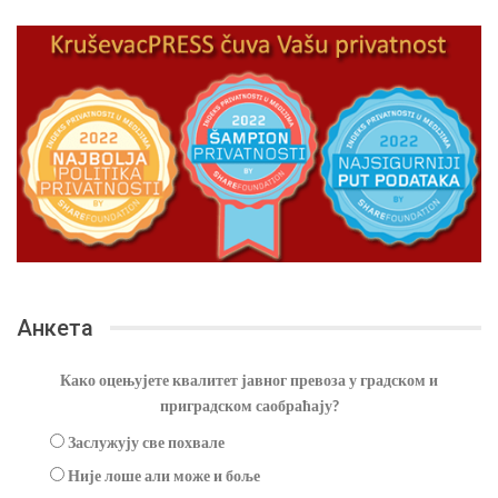
Анкета
Како оцењујете квалитет јавног превоза у градском и
приградском саобраћају?
Заслужују све похвале
Није лоше али може и боље