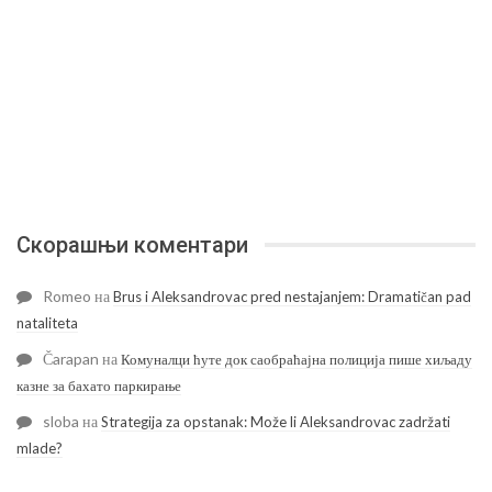
Скорашњи коментари
Romeo
на
Brus i Aleksandrovac pred nestajanjem: Dramatičan pad
nataliteta
Čarapan
на
Комуналци ћуте док саобраћајна полиција пише хиљаду
казне за бахато паркирање
sloba
на
Strategija za opstanak: Može li Aleksandrovac zadržati
mlade?