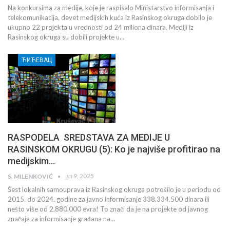
Na konkursima za medije, koje je raspisalo Ministarstvo informisanja i
telekomunikacija, devet medijskih kuća iz Rasinskog okruga dobilo je
ukupno 22 projekta u vrednosti od 24 miliona dinara. Mediji iz
Rasinskog okruga su dobili projekte u…
ЋИЋЕВАЦ
RASPODELA SREDSTAVA ZA MEDIJE U
RASINSKOM OKRUGU (5): Ko je najviše profitirao na
medijskim…
јул 9, 2025
S. MILENKOVIĆ
Šest lokalnih samouprava iz Rasinskog okruga potrošilo je u periodu od
2015. do 2024. godine za javno informisanje 338.334.500 dinara ili
nešto više od 2.880.000 evra! To znači da je na projekte od javnog
značaja za informisanje građana na…