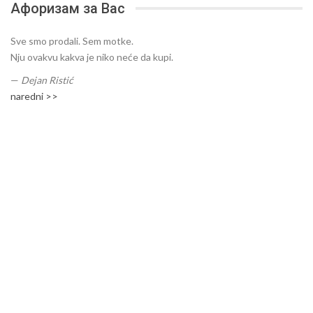
Афоризам за Вас
Sve smo prodali. Sem motke.
Nju ovakvu kakva je niko neće da kupi.
—
Dejan Ristić
naredni >>