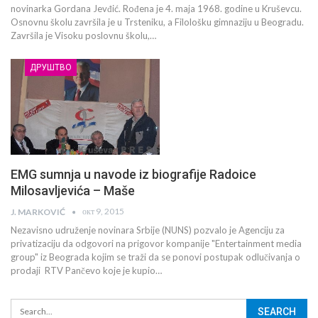
novinarka Gordana Jevđić. Rođena je 4. maja 1968. godine u Kruševcu.
Osnovnu školu završila je u Trsteniku, a Filološku gimnaziju u Beogradu.
Završila je Visoku poslovnu školu,…
ДРУШТВО
EMG sumnja u navode iz biografije Radoice
Milosavljevića – Maše
окт 9, 2015
J. MARKOVIĆ
Nezavisno udruženje novinara Srbije (NUNS) pozvalo je Agenciju za
privatizaciju da odgovori na prigovor kompanije "Entertainment media
group" iz Beograda kojim se traži da se ponovi postupak odlučivanja o
prodaji RTV Pančevo koje je kupio…