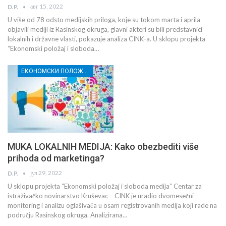
авг 15, 2022
D.P.
U više od 78 odsto medijskih priloga, koje su tokom marta i aprila
objavili mediji iz Rasinskog okruga, glavni akteri su bili predstavnici
lokalnih i državne vlasti, pokazuje analiza CINK-a. U sklopu projekta
“Ekonomski položaj i sloboda…
ЕКОНОМСКИ ПОЛОЖАЈ И СЛОБОДА МЕДИЈА У РАСИНСКОМ ОКРУГУ
MUKA LOKALNIH MEDIJA: Kako obezbediti više
prihoda od marketinga?
јул 29, 2022
D.P.
U sklopu projekta “Ekonomski položaj i sloboda medija” Centar za
istraživačko novinarstvo Kruševac – CINK je uradio dvomesečni
monitoring i analizu oglašivača u osam registrovanih medija koji rade na
području Rasinskog okruga. Analizirana…