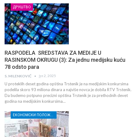
ДРУШТВО
RASPODELA SREDSTAVA ZA MEDIJE U
RASINSKOM OKRUGU (3): Za jednu medijsku kuću
78 odsto para
јул 2, 2025
S. MILENKOVIĆ
U proteklih deset godina opština Trstenik je na medijskim konkursima
podelila skoro 93 miliona dinara a najviše novca je dobila RTV Trstenik.
Da budemo potpuno precizni opština Trstenik je za prethodnih devet
godina na medijskim konkursima…
ЕКОНОМСКИ ПОЛОЖАЈ И СЛОБОДА МЕДИЈА У РАСИНСКОМ ОКРУГУ