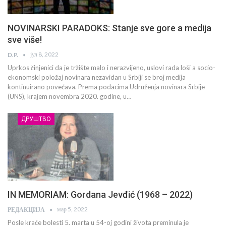
NOVINARSKI PARADOKS: Stanje sve gore a medija
sve više!
јул 8, 2022
D.P.
Uprkos činjenici da je tržište malo i nerazvijeno, uslovi rada loši a socio-
ekonomski položaj novinara nezavidan u Srbiji se broj medija
kontinuirano povećava. Prema podacima Udruženja novinara Srbije
(UNS), krajem novembra 2020. godine, u…
ДРУШТВО
IN MEMORIAM: Gordana Jevđić (1968 – 2022)
мар 5, 2022
РЕДАКЦИЈА
Posle kraće bolesti 5. marta u 54-oj godini života preminula je