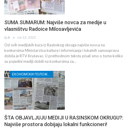
SUMA SUMARUM: Najviše novca za medije u
vlasništvu Radoice Milosavljevića
сеп 13, 2022
D.P.
Od svih medijskih kuća iz Rasinskog okruga najviše novca na
konkursima Ministarstva kulture i informisanja i lokalnih samouprava
dobila je RTV Kruševac. U prethodnom tekstu pisali smo o tome koliko
su pojedini mediji dobili na konkursima za…
ЕКОНОМСКИ ПОЛОЖАЈ И СЛОБОДА МЕДИЈА У РАСИНСКОМ ОКРУГУ
ŠTA OBJAVLJUJU MEDIJI U RASINSKOM OKRUGU?:
Najviše prostora dobijaju lokalni funkcioneri!