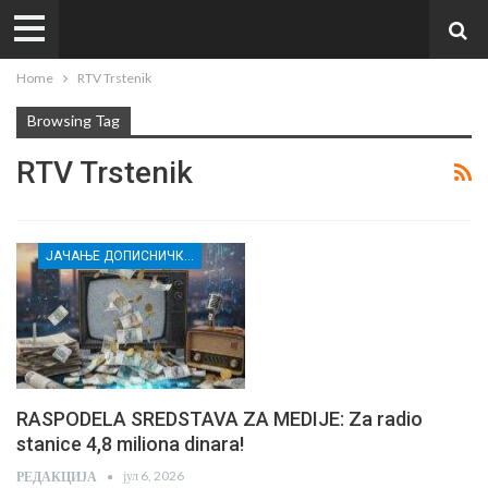
Home
RTV Trstenik
Browsing Tag
RTV Trstenik
ЈАЧАЊЕ ДОПИСНИЧКЕ МРЕЖЕ НЕЗАВИСНИХ МЕДИЈА У РАСИНСКОМ ОКРУГУ
RASPODELA SREDSTAVA ZA MEDIJE: Za radio
stanice 4,8 miliona dinara!
јул 6, 2026
РЕДАКЦИЈА