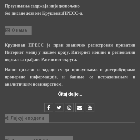
Преузимање садржаја није дозвољено
без писане дозволе КрушевацПРЕСС-а.
О нама
Крушевац ПРЕСС је први званично регистрован приватни
Интернет медиј у нашем крају, Интернет новине и регионални
портал за грађане Расинског округа.
Наши циљеви и задаци су да прикупљамо и дистрибуирамо
проверене информације, и бавимо се истраживањем и
аналитичким новинарством.
Čitaj dalje...
Лајкуј и подели