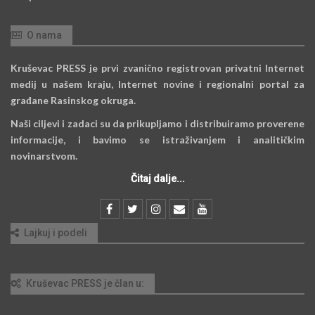
O nama
Kruševac PRESS je prvi zvanično registrovan privatni Internet
medij u našem kraju, Internet novine i regionalni portal za
građane Rasinskog okruga.
Naši ciljevi i zadaci su da prikupljamo i distribuiramo proverene
informacije, i bavimo se istraživanjem i analitičkim
novinarstvom.
Čitaj dalje...
Lajkuj i podeli
Kruševac PRESS je član u: