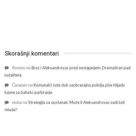
Skorašnji komentari
Romeo
na
Brus i Aleksandrovac pred nestajanjem: Dramatičan pad
nataliteta
Čarapan
na
Komunalci ćute dok saobraćajna policija piše hiljadu
kazne za bahato parkiranje
sloba
na
Strategija za opstanak: Može li Aleksandrovac zadržati
mlade?