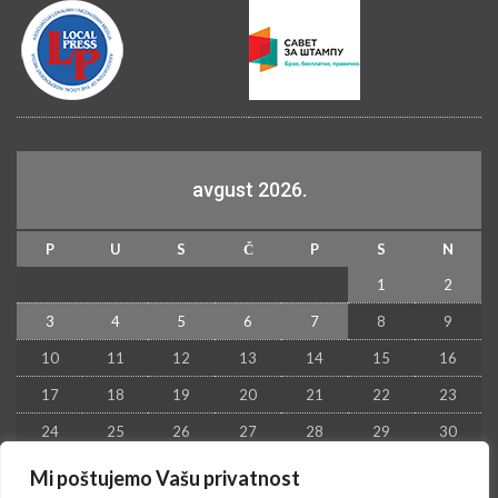
avgust 2026.
P
U
S
Č
P
S
N
1
2
3
4
5
6
7
8
9
10
11
12
13
14
15
16
17
18
19
20
21
22
23
24
25
26
27
28
29
30
31
Mi poštujemo Vašu privatnost