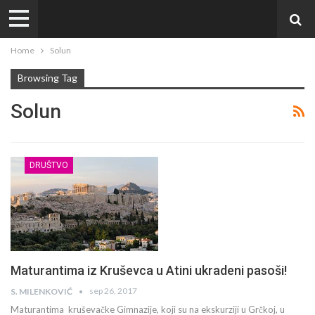
Home
Solun
Browsing Tag
Solun
DRUŠTVO
Maturantima iz Kruševca u Atini ukradeni pasoši!
sep 26, 2017
S. MILENKOVIĆ
Maturantima kruševačke Gimnazije, koji su na ekskurziji u Grčkoj, u