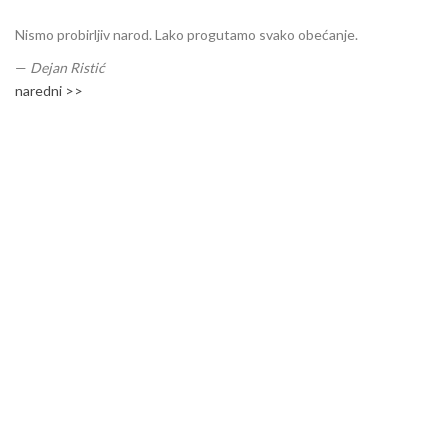
Nismo probirljiv narod. Lako progutamo svako obećanje.
—
Dejan Ristić
naredni >>