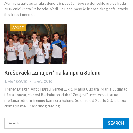
Atini je iz autobusa ukradeno 56 pasoša. -Sve se dogodilo jutros kada
su učenici kretali iz hotela. Vodič je uzeo pasoše iz hotelskog sefa, stavio
ih u kesu i uneo u…
SPORT
Kruševački „zmajevi“ na kampu u Solunu
avg 3, 2016
J. MARKOVIĆ
Trener Dragan Antić i igrači Sergej Lukić, Matija Cupara, Marija Sudimac
i Sara Lončar, članovi Badminton kluba "Zmajevi" učestvovali su na
međunarodnom trening kampu u Solunu. Solun je od 22. do 30. jula bio
domaćin međunarodnog trening…