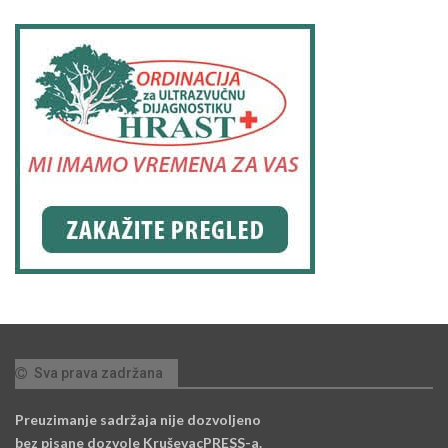
Sva prava zadržana
Preuzimanje sadržaja nije dozvoljeno
bez pisane dozvole KruševacPRESS-a.