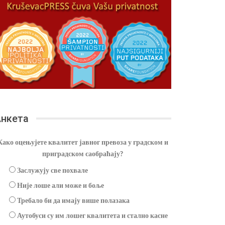
нкета
Како оцењујете квалитет јавног превоза у градском и
приградском саобраћају?
Заслужују све похвале
Није лоше али може и боље
Требало би да имају више полазака
Аутобуси су им лошег квалитета и стално касне