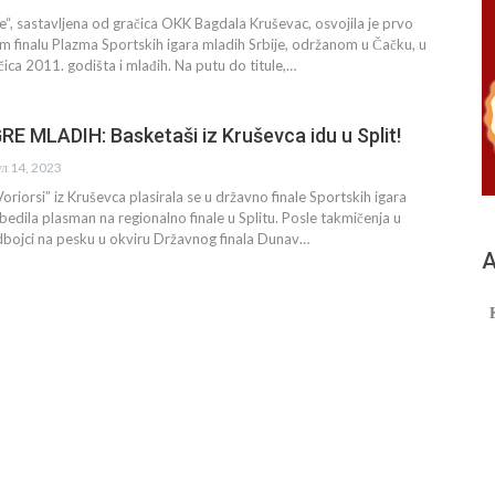
te“, sastavljena od gračica OKK Bagdala Kruševac, osvojila je prvo
 finalu Plazma Sportskih igara mladih Srbije, održanom u Čačku, u
čica 2011. godišta i mlađih. Na putu do titule,…
E MLADIH: Basketaši iz Kruševca idu u Split!
ул 14, 2023
riorsi” iz Kruševca plasirala se u državno finale Sportskih igara
bedila plasman na regionalno finale u Splitu. Posle takmičenja u
dbojci na pesku u okviru Državnog finala Dunav…
А