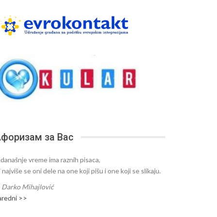
форизам за Вас
 današnje vreme ima raznih pisaca,
i najviše se oni dele na one koji pišu i one koji se slikaju.
—
Darko Mihajlović
aredni >>