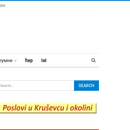
ОВИ
лумне
ћир
lat