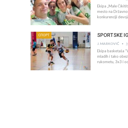
Ekipa „Male Čikiti
mesto na Državnom
konkurenciji devoj
SPORTSKE IGR
СПОРТ
ј
J. MARKOVIĆ
Ekipa basketaša “Vo
mladih i tako obez
rukometu, 3x3 i o