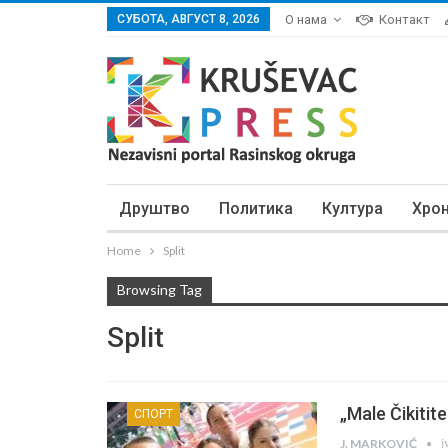
СУБОТА, АВГУСТ 8, 2026
О нама
Контакт
Друштво
Политика
Култура
Хро
Home
Split
Browsing Tag
Split
„Male Čikitite“
СПОРТ
ј
J. MARKOVIĆ