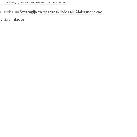
ише хиљаду казне за бахато паркирање
sloba
на
Strategija za opstanak: Može li Aleksandrovac
adržati mlade?