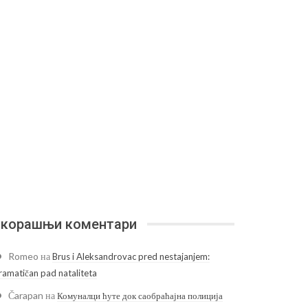
корашњи коментари
Romeo
на
Brus i Aleksandrovac pred nestajanjem:
ramatičan pad nataliteta
Čarapan
на
Комуналци ћуте док саобраћајна полиција