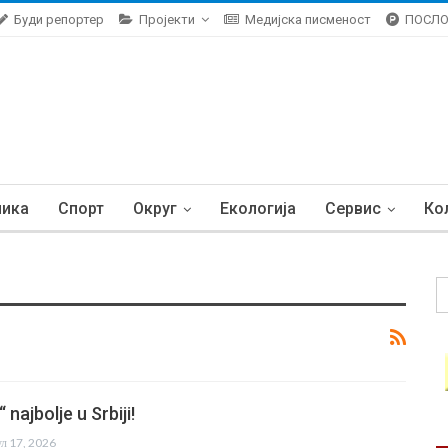
Буди репортер
Пројекти
Медијска писменост
ПОСЛ
ника
Спорт
Округ
Екологија
Сервис
Ко
 najbolje u Srbiji!
ул 17, 2026