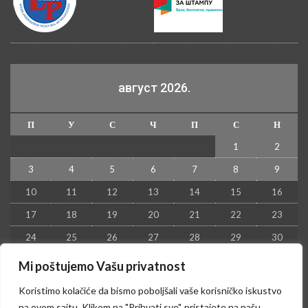
август 2026.
П
У
С
Ч
П
С
Н
1
2
3
4
5
6
7
8
9
10
11
12
13
14
15
16
17
18
19
20
21
22
23
24
25
26
27
28
29
30
31
Mi poštujemo Vašu privatnost
« јул
Koristimo kolačiće da bismo poboljšali vaše korisničko iskustvo
na ovom sajtu. Klikom na "Prihvati sve", pristajete na našu