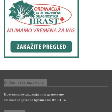
Сва права задржана
Преузимање садржаја није дозвољено
без писане дозволе КрушевацПРЕСС-а.