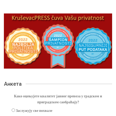
Анкета
Како оцењујете квалитет јавног превоза у градском и
приградском саобраћају?
Заслужују све похвале