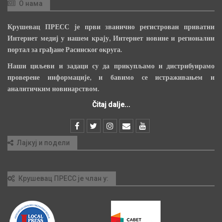
О нама
Крушевац ПРЕСС је први званично регистрован приватни
Интернет медиј у нашем крају, Интернет новине и регионални
портал за грађане Расинског округа.
Наши циљеви и задаци су да прикупљамо и дистрибуирамо
проверене информације, и бавимо се истраживањем и
аналитичким новинарством.
Čitaj dalje...
Лајкуј и подели
Крушевац ПРЕСС је члан у: