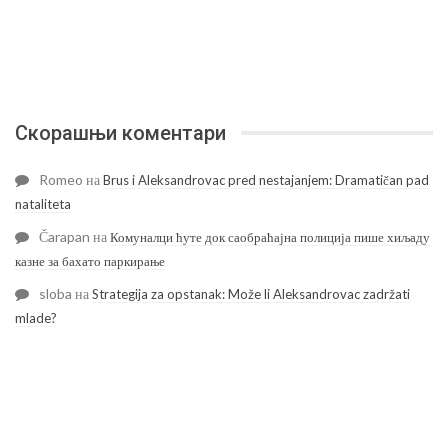
Скорашњи коментари
Romeo
на
Brus i Aleksandrovac pred nestajanjem: Dramatičan pad
nataliteta
Čarapan
на
Комуналци ћуте док саобраћајна полиција пише хиљаду
казне за бахато паркирање
sloba
на
Strategija za opstanak: Može li Aleksandrovac zadržati
mlade?