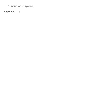
—
Darko Mihajlović
naredni >>