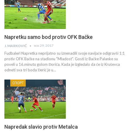
Napretku samo bod protiv OFK Bačke
нов 29, 2017
J. MARKOVIĆ
Fudbaleri Napretka neprijatno su iznenadili svoje navijače odigravši 1:1
protiv OFK Bačke na stadionu "Mladost". Gosti iz Bačke Palanke su
poveli u 16.minutu golom Đorića. Kada je izgledalo da će iz Kruševca
odneti sva tri boda Đerić je u…
СПОРТ
Napredak slavio protiv Metalca