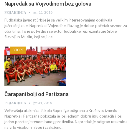
Napredak sa Vojvodinom bez golova
авг 11, 2016
РЕДАКЦИЈА
Fudbalska javnost Srbije je sa velikim interesovanjem očekivala
jućerašnji duel Napretka i Vojvodine. Razlog je dobar početak sezone za
oba tima. To je potvrdio i selektor fudbalske reprezentacije Srbije,
Slavoljub Muslin, koji se juče…
СПОРТ
Čarapani bolji od Partizana
јул 31, 2016
РЕДАКЦИЈА
Večerašnja utakmica 2. kola Superlige odigrana u Kruševcu između
Napretka i Partizana pokazala je još jednom dobru igru domaćih i još
jedno posrtanje renomiranog protivnika. Napredak je odigrao utakmicu
na vrlo visokom nivou i zasluženo…