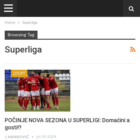
Home
Superliga
Browsing Tag
Superliga
СПОРТ
POČINJE NOVA SEZONA U SUPERLIGI: Domaćini a
gosti!?
јул 19, 2024
J. MARKOVIĆ