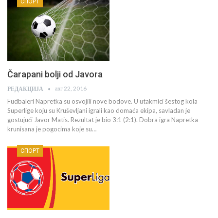
СПОРТ
Čarapani bolji od Javora
авг 22, 2016
РЕДАКЦИЈА
Fudbaleri Napretka su osvojili nove bodove. U utakmici šestog kola
Superlige koju su Kruševljani igrali kao domaća ekipa, savladan je
gostujući Javor Matis. Rezultat je bio 3:1 (2:1). Dobra igra Napretka
krunisana je pogocima koje su…
СПОРТ