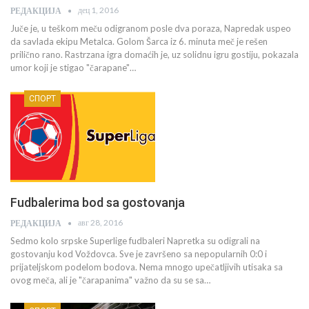
дец 1, 2016
РЕДАКЦИЈА
Juče je, u teškom meču odigranom posle dva poraza, Napredak uspeo
da savlada ekipu Metalca. Golom Šarca iz 6. minuta meč je rešen
prilično rano. Rastrzana igra domaćih je, uz solidnu igru gostiju, pokazala
umor koji je stigao "čarapane"…
СПОРТ
Fudbalerima bod sa gostovanja
авг 28, 2016
РЕДАКЦИЈА
Sedmo kolo srpske Superlige fudbaleri Napretka su odigrali na
gostovanju kod Voždovca. Sve je završeno sa nepopularnih 0:0 i
prijateljskom podelom bodova. Nema mnogo upečatljivih utisaka sa
ovog meča, ali je "čarapanima" važno da su se sa…