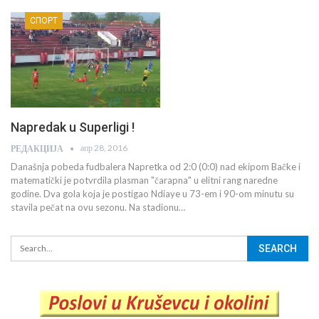
СПОРТ
Napredak u Superligi !
апр 28, 2016
РЕДАКЦИЈА
Današnja pobeda fudbalera Napretka od 2:0 (0:0) nad ekipom Bačke i
matematički je potvrdila plasman "čarapna" u elitni rang naredne
godine. Dva gola koja je postigao Ndiaye u 73-em i 90-om minutu su
stavila pečat na ovu sezonu. Na stadionu…