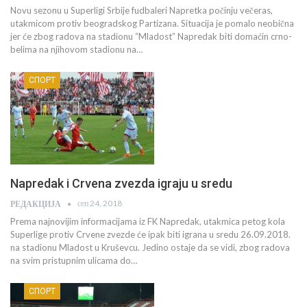
Novu sezonu u Superligi Srbije fudbaleri Napretka počinju večeras,
utakmicom protiv beogradskog Partizana. Situacija je pomalo neobična
jer će zbog radova na stadionu “Mladost” Napredak biti domaćin crno-
belima na njihovom stadionu na…
СПОРТ
Napredak i Crvena zvezda igraju u sredu
сеп 24, 2018
РЕДАКЦИЈА
Prema najnovijim informacijama iz FK Napredak, utakmica petog kola
Superlige protiv Crvene zvezde će ipak biti igrana u sredu 26.09.2018.
na stadionu Mladost u Kruševcu. Jedino ostaje da se vidi, zbog radova
na svim pristupnim ulicama do…
СПОРТ