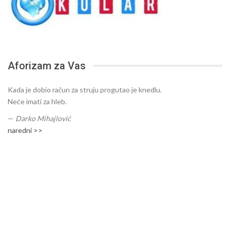
Aforizam za Vas
Kada je dobio račun za struju progutao je knedlu.
Neće imati za hleb.
—
Darko Mihajlović
naredni >>