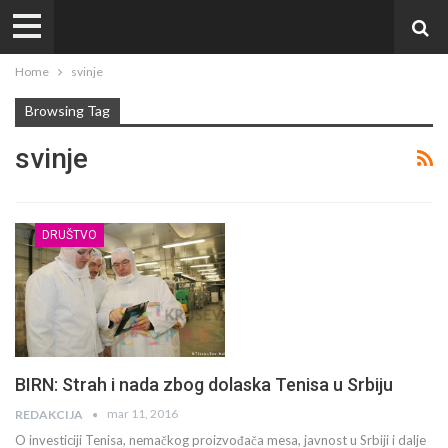
Home
svinje
Browsing Tag
svinje
DRUŠTVO
BIRN: Strah i nada zbog dolaska Tenisa u Srbiju
mar 11, 2016
REDAKCIJA
O investiciji Tenisa, nemačkog proizvođača mesa, javnost u Srbiji i dalje