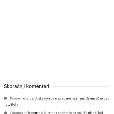
Skorašnji komentari
Romeo
na
Brus i Aleksandrovac pred nestajanjem: Dramatičan pad
nataliteta
Čarapan
na
Komunalci ćute dok saobraćajna policija piše hiljadu