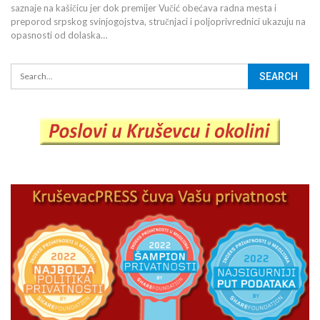
saznaje na kašičicu jer dok premijer Vučić obećava radna mesta i
preporod srpskog svinjogojstva, stručnjaci i poljoprivrednici ukazuju na
opasnosti od dolaska…