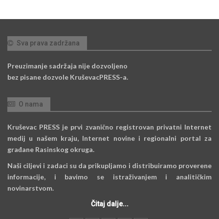
Sva prava zadržana
Preuzimanje sadržaja nije dozvoljeno
bez pisane dozvole KruševacPRESS-a.
O nama
Kruševac PRESS je prvi zvanično registrovan privatni Internet
medij u našem kraju, Internet novine i regionalni portal za
građane Rasinskog okruga.
Naši ciljevi i zadaci su da prikupljamo i distribuiramo proverene
informacije, i bavimo se istraživanjem i analitičkim
novinarstvom.
Čitaj dalje...