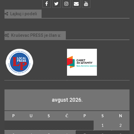
Lajkuj i podeli
Kruševac PRESS je član u:
avgust 2026.
P
U
S
Č
P
S
N
1
2