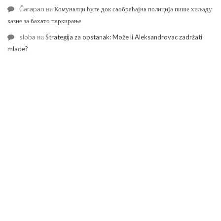
Čarapan
на
Комуналци ћуте док саобраћајна полиција пише хиљаду
казне за бахато паркирање
sloba
на
Strategija za opstanak: Može li Aleksandrovac zadržati
mlade?