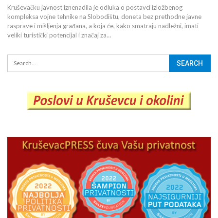
Kruševačku javnost iznenadila je odluka o postavci izložbenog
kompleksa vojne tehnike na Slobodištu, doneta bez prethodne javne
rasprave i mišljenja građana, a koja će, kako smatraju nadležni, imati
veliki turistički potencijal i značaj za…