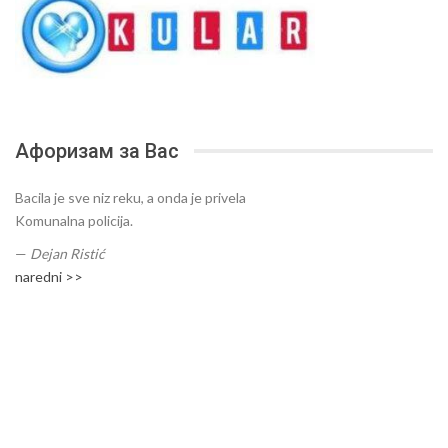
Афоризам за Вас
Bacila je sve niz reku, a onda je privela
Komunalna policija.
—
Dejan Ristić
naredni >>