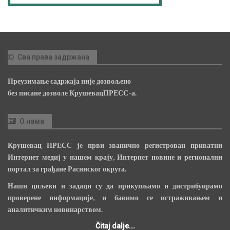
Сва права задржана
Преузимање садржаја није дозвољено
без писане дозволе КрушевацПРЕСС-а.
О нама
Крушевац ПРЕСС је први званично регистрован приватни
Интернет медиј у нашем крају, Интернет новине и регионални
портал за грађане Расинског округа.
Наши циљеви и задаци су да прикупљамо и дистрибуирамо
проверене информације, и бавимо се истраживањем и
аналитичким новинарством.
Čitaj dalje...