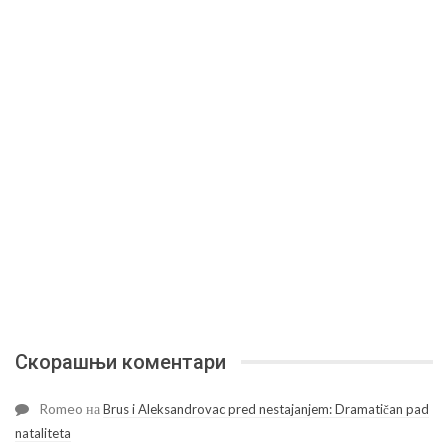
Скорашњи коментари
Romeo
на
Brus i Aleksandrovac pred nestajanjem: Dramatičan pad
nataliteta