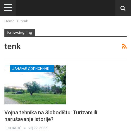
Home
tenk
Browsing Tag
tenk
ЈАЧАЊЕ ДОПИСНИЧКЕ МРЕЖЕ НЕЗАВИСНИХ МЕДИЈА У РАСИНСКОМ ОКРУГУ
Vojna tehnika na Slobodištu: Turizam ili
narušavanje istorije?
мај 22, 2026
L. KIJAČIĆ