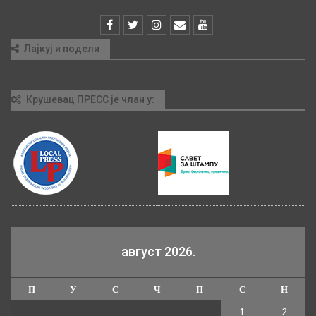
Лајкуј и подели
Крушевац ПРЕСС је члан у:
август 2026.
П
У
С
Ч
П
С
Н
1
2