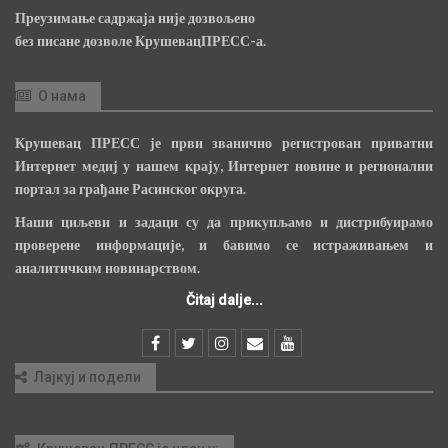
Преузимање садржаја није дозвољено
без писане дозволе КрушевацПРЕСС-а.
О нама
Крушевац ПРЕСС је први званично регистрован приватни
Интернет медиј у нашем крају, Интернет новине и регионални
портал за грађане Расинског округа.
Наши циљеви и задаци су да прикупљамо и дистрибуирамо
проверене информације, и бавимо се истраживањем и
аналитичким новинарством.
Čitaj dalje...
Лајкуј и подели