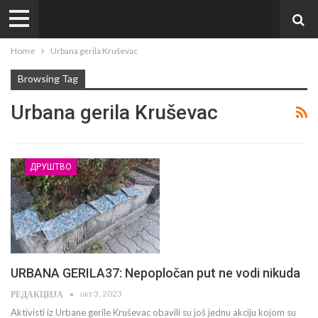
Home
Urbana gerila Kruševac
Browsing Tag
Urbana gerila Kruševac
ДРУШТВО
URBANA GERILA37: Nepopločan put ne vodi nikuda
окт 3, 2023
РЕДАКЦИЈА
Aktivisti iz Urbane gerile Kruševac obavili su još jednu akciju kojom su