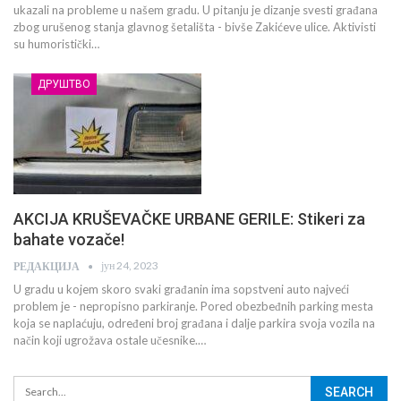
ukazali na probleme u našem gradu. U pitanju je dizanje svesti građana
zbog urušenog stanja glavnog šetališta - bivše Zakićeve ulice. Aktivisti
su humoristički…
ДРУШТВО
AKCIJA KRUŠEVAČKE URBANE GERILE: Stikeri za
bahate vozače!
јун 24, 2023
РЕДАКЦИЈА
U gradu u kojem skoro svaki građanin ima sopstveni auto najveći
problem je - nepropisno parkiranje. Pored obezbeđnih parking mesta
koja se naplaćuju, određeni broj građana i dalje parkira svoja vozila na
način koji ugrožava ostale učesnike.…