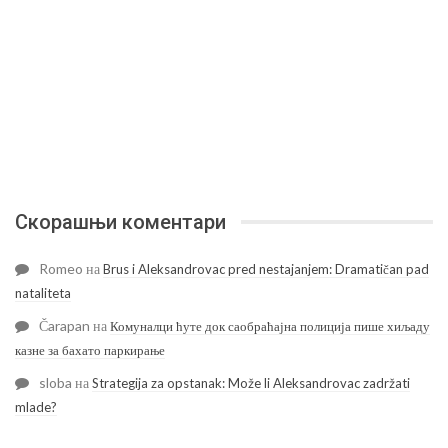
Скорашњи коментари
Romeo
на
Brus i Aleksandrovac pred nestajanjem: Dramatičan pad
nataliteta
Čarapan
на
Комуналци ћуте док саобраћајна полиција пише хиљаду
казне за бахато паркирање
sloba
на
Strategija za opstanak: Može li Aleksandrovac zadržati
mlade?