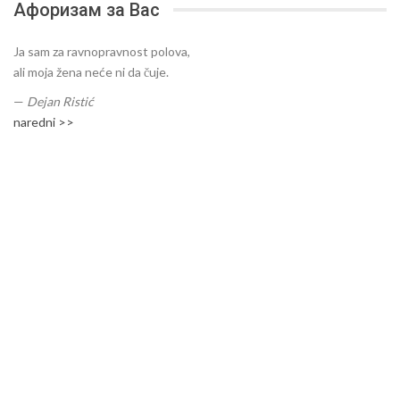
Афоризам за Вас
Ja sam za ravnopravnost polova,
ali moja žena neće ni da čuje.
—
Dejan Ristić
naredni >>