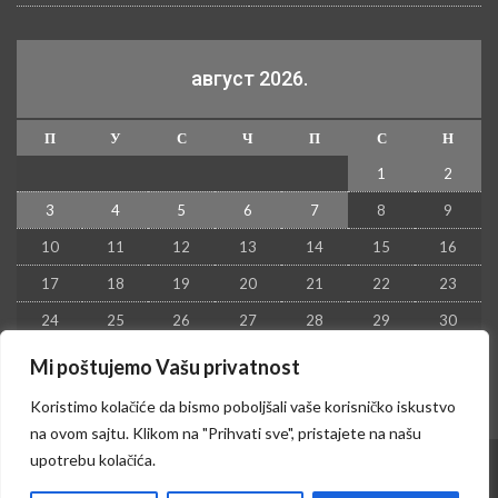
август 2026.
П
У
С
Ч
П
С
Н
1
2
3
4
5
6
7
8
9
10
11
12
13
14
15
16
17
18
19
20
21
22
23
24
25
26
27
28
29
30
31
Mi poštujemo Vašu privatnost
« јул
Koristimo kolačiće da bismo poboljšali vaše korisničko iskustvo
na ovom sajtu. Klikom na "Prihvati sve", pristajete na našu
upotrebu kolačića.
© 2026 - Kruševac PRESS. Sva prava zadržana.