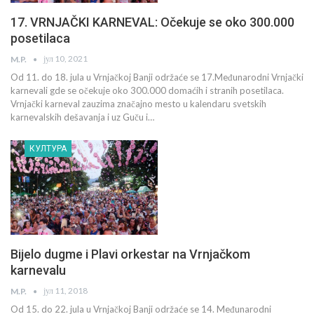
17. VRNJAČKI KARNEVAL: Očekuje se oko 300.000
posetilaca
јул 10, 2021
M.P.
Od 11. do 18. jula u Vrnjačkoj Banji održaće se 17.Međunarodni Vrnjački
karnevali gde se očekuje oko 300.000 domaćih i stranih posetilaca.
Vrnjački karneval zauzima značajno mesto u kalendaru svetskih
karnevalskih dešavanja i uz Guču i…
КУЛТУРА
Bijelo dugme i Plavi orkestar na Vrnjačkom
karnevalu
јул 11, 2018
M.P.
Od 15. do 22. jula u Vrnjačkoj Banji održaće se 14. Međunarodni