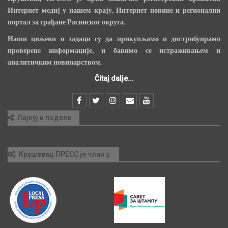
Интернет медиј у нашем крају, Интернет новине и регионални
портал за грађане Расинског округа.
Наши циљеви и задаци су да прикупљамо и дистрибуирамо
проверене информације, и бавимо се истраживањем и
аналитичким новинарством.
Čitaj dalje...
Лајкуј и подели
Крушевац ПРЕСС је члан у: