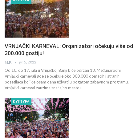
VRNJAČKI KARNEVAL: Organizatori očekuju više od
300.000 gostiju!
јул 5, 2022
M.P.
Od 10. do 17. jula u Vrnjačkoj Banji biće održan 18. Međunarodni
Vrnjački karnevali gde se očekuje oko 300.000 domaćih i stranih
posetilaca koji će osam dana uživati u bogatom zabavnom programu.
Vrnjački karneval zauzima značajno mesto u…
КУЛТУРА