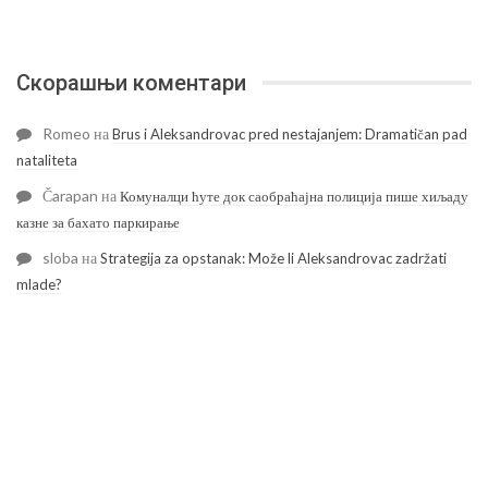
Скорашњи коментари
Romeo
на
Brus i Aleksandrovac pred nestajanjem: Dramatičan pad
nataliteta
Čarapan
на
Комуналци ћуте док саобраћајна полиција пише хиљаду
казне за бахато паркирање
sloba
на
Strategija za opstanak: Može li Aleksandrovac zadržati
mlade?