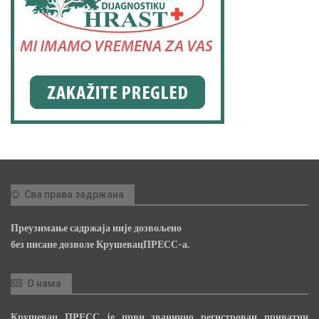
Сва права задржана
Преузимање садржаја није дозвољено
без писане дозволе КрушевацПРЕСС-а.
О нама
Крушевац ПРЕСС је први званично регистрован приватни