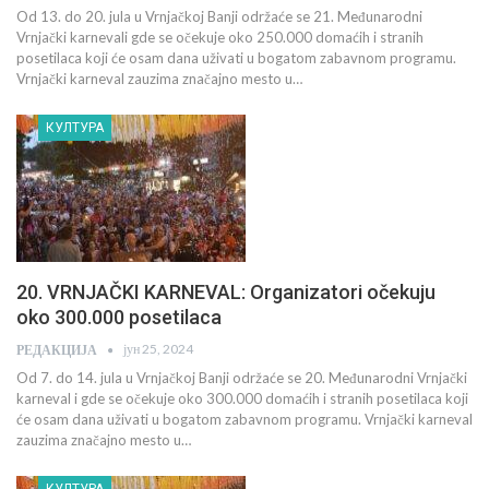
Od 13. do 20. jula u Vrnjačkoj Banji održaće se 21. Međunarodni
Vrnjački karnevali gde se očekuje oko 250.000 domaćih i stranih
posetilaca koji će osam dana uživati u bogatom zabavnom programu.
Vrnjački karneval zauzima značajno mesto u…
КУЛТУРА
20. VRNJAČKI KARNEVAL: Organizatori očekuju
oko 300.000 posetilaca
јун 25, 2024
РЕДАКЦИЈА
Od 7. do 14. jula u Vrnjačkoj Banji održaće se 20. Međunarodni Vrnjački
karneval i gde se očekuje oko 300.000 domaćih i stranih posetilaca koji
će osam dana uživati u bogatom zabavnom programu. Vrnjački karneval
zauzima značajno mesto u…
КУЛТУРА