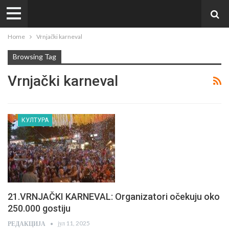
Home
Vrnjački karneval
Browsing Tag
Vrnjački karneval
КУЛТУРА
21.VRNJAČKI KARNEVAL: Organizatori očekuju oko
250.000 gostiju
јул 11, 2025
РЕДАКЦИЈА