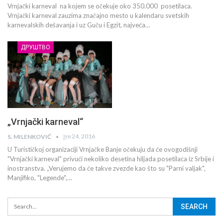
Vrnjački karneval na kojem se očekuje oko 350.000 posetilaca.
Vrnjački karneval zauzima značajno mesto u kalendaru svetskih
karnevalskih dešavanja i uz Guču i Egzit, najveća…
ДРУШТВО
„Vrnjački karneval“
јун 24, 2016
S. MILENKOVIĆ
U Turističkoj organizaciji Vrnjačke Banje očekuju da će ovogodišnji
"Vrnjački karneval" privući nekoliko desetina hiljada posetilaca iz Srbije i
inostranstva. „Verujemo da će takve zvezde kao što su "Parni valjak",
Manjifiko, "Legende",…