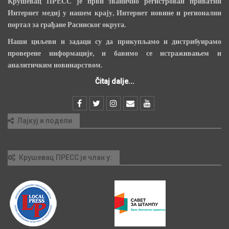
Крушевац ПРЕСС је први званично регистрован приватни
Интернет медиј у нашем крају, Интернет новине и регионални
портал за грађане Расинског округа.
Наши циљеви и задаци су да прикупљамо и дистрибуирамо
проверене информације, и бавимо се истраживањем и
аналитичким новинарством.
Čitaj dalje...
Лајкуј и подели
Крушевац ПРЕСС је члан у: