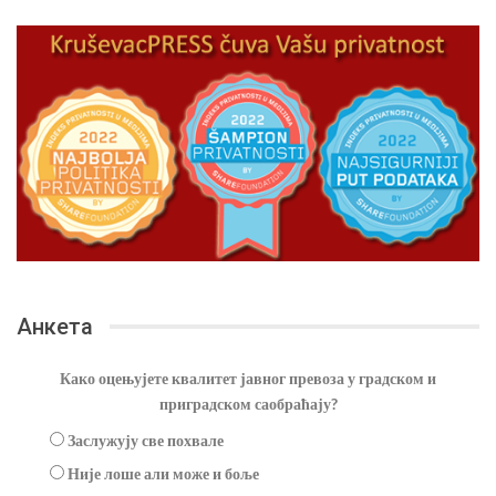
Анкета
Како оцењујете квалитет јавног превоза у градском и
приградском саобраћају?
Заслужују све похвале
Није лоше али може и боље