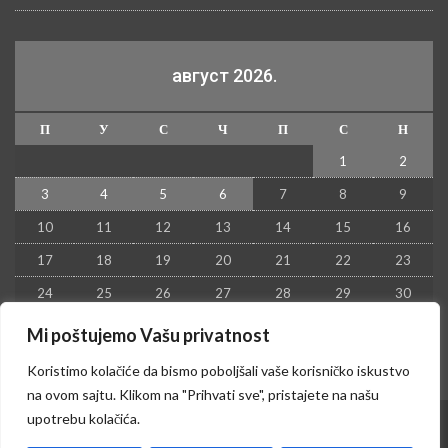
август 2026.
П
У
С
Ч
П
С
Н
1
2
3
4
5
6
7
8
9
10
11
12
13
14
15
16
17
18
19
20
21
22
23
24
25
26
27
28
29
30
31
Mi poštujemo Vašu privatnost
« јул
Koristimo kolačiće da bismo poboljšali vaše korisničko iskustvo
na ovom sajtu. Klikom na "Prihvati sve", pristajete na našu
upotrebu kolačića.
© 2026 - Kruševac PRESS. Sva prava zadržana.