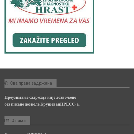
Сва права задржана
Преузимање садржаја није дозвољено
без писане дозволе КрушевацПРЕСС-а.
О нама