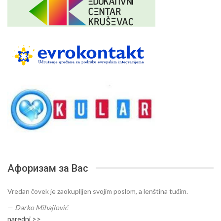
Афоризам за Вас
Vredan čovek je zaokuplljen svojim poslom, a lenština tuđim.
—
Darko Mihajlović
naredni >>