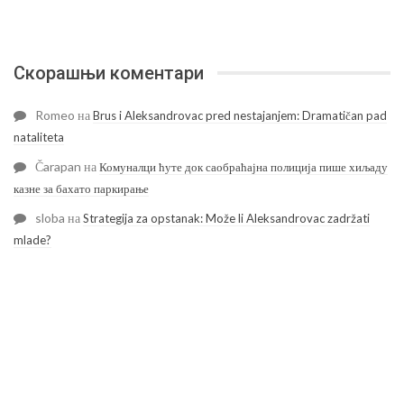
Скорашњи коментари
Romeo
на
Brus i Aleksandrovac pred nestajanjem: Dramatičan pad
nataliteta
Čarapan
на
Комуналци ћуте док саобраћајна полиција пише хиљаду
казне за бахато паркирање
sloba
на
Strategija za opstanak: Može li Aleksandrovac zadržati
mlade?