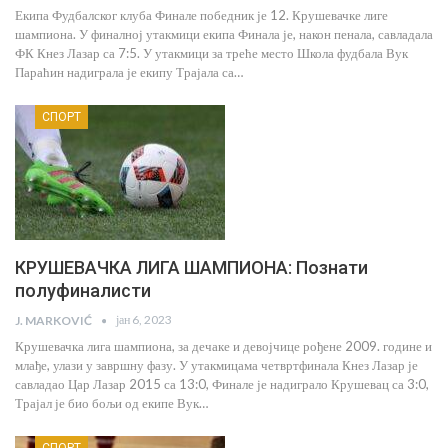
Екипа Фудбалског клуба Финале победник је 12. Крушевачке лиге
шампиона. У финалној утакмици екипа Финала је, након пенала, савладала
ФК Кнез Лазар са 7:5. У утакмици за треће место Школа фудбала Вук
Параћин надиграла је екипу Трајала са…
СПОРТ
КРУШЕВАЧКА ЛИГА ШАМПИОНА: Познати
полуфиналисти
јан 6, 2023
J. MARKOVIĆ
Крушевачка лига шампиона, за дечаке и девојчице рођене 2009. године и
млађе, улази у завршну фазу. У утакмицама четвртфинала Кнез Лазар је
савладао Цар Лазар 2015 са 13:0, Финале је надиграло Крушевац са 3:0,
Трајал је био бољи од екипе Вук…
СПОРТ