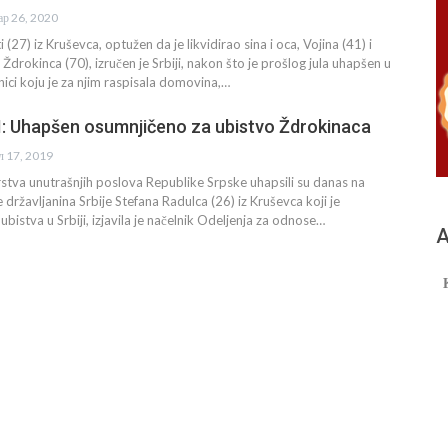
ар 26, 2020
 (27) iz Kruševca, optužen da je likvidirao sina i oca, Vojina (41) i
drokinca (70), izručen je Srbiji, nakon što je prošlog jula uhapšen u
nici koju je za njim raspisala domovina,…
 Uhapšen osumnjičeno za ubistvo Ždrokinaca
ул 17, 2019
rstva unutrašnjih poslova Republike Srpske uhapsili su danas na
državljanina Srbije Stefana Radulca (26) iz Kruševca koji je
bistva u Srbiji, izjavila je načelnik Odeljenja za odnose…
А