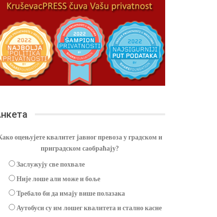
нкета
Како оцењујете квалитет јавног превоза у градском и
приградском саобраћају?
Заслужују све похвале
Није лоше али може и боље
Требало би да имају више полазака
Аутобуси су им лошег квалитета и стално касне