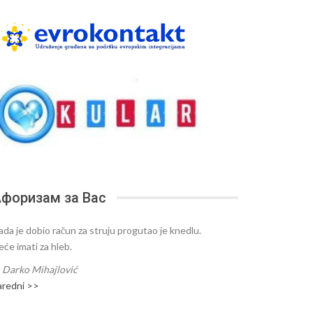
форизам за Вас
ada je dobio račun za struju progutao je knedlu.
eće imati za hleb.
—
Darko Mihajlović
aredni >>