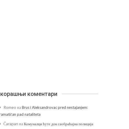
корашњи коментари
Romeo
на
Brus i Aleksandrovac pred nestajanjem:
ramatičan pad nataliteta
Čarapan
на
Комуналци ћуте док саобраћајна полиција