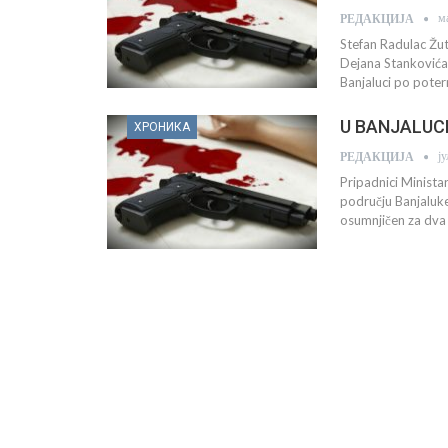
м
РЕДАКЦИЈА
Stefan Radulac Žuti
Dejana Stankovića Ž
Banjaluci po poter
U BANJALUCI:
ХРОНИКА
ј
РЕДАКЦИЈА
Pripadnici Minista
području Banjaluke 
osumnjičen za dva u