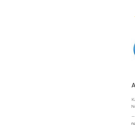
А
K
N
n