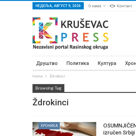
НЕДЕЉА, АВГУСТ 9, 2026
О нама
Контакт
Друштво
Политика
Култура
Хро
Home
Ždrokinci
Browsing Tag
Ždrokinci
OSUMNJIČENI
ХРОНИКА
izručen Srbiji