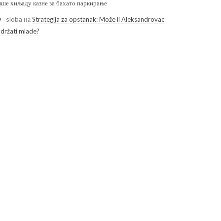
ише хиљаду казне за бахато паркирање
sloba
на
Strategija za opstanak: Može li Aleksandrovac
adržati mlade?