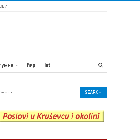
ОВИ
лумне
ћир
lat