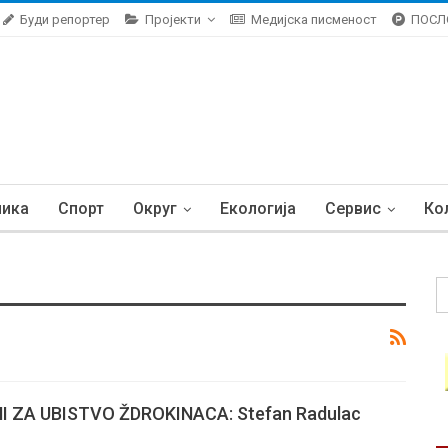
Буди репортер
Пројекти
Медијска писменост
ПОСЛ
ника
Спорт
Округ
Екологија
Сервис
Ко
 ZA UBISTVO ŽDROKINACA: Stefan Radulac