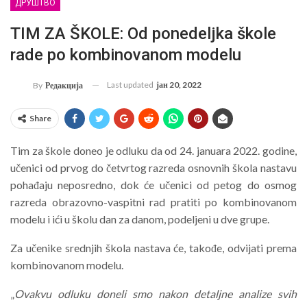
ДРУШТВО
TIM ZA ŠKOLE: Od ponedeljka škole
rade po kombinovanom modelu
Last updated
јан 20, 2022
By
Редакција
Share
Tim za škole doneo je odluku da od 24. januara 2022. godine,
učenici od prvog do četvrtog razreda osnovnih škola nastavu
pohađaju neposredno, dok će učenici od petog do osmog
razreda obrazovno-vaspitni rad pratiti po kombinovanom
modelu i ići u školu dan za danom, podeljeni u dve grupe.
Za učenike srednjih škola nastava će, takođe, odvijati prema
kombinovanom modelu.
„
Ovakvu odluku doneli smo nakon detaljne analize svih