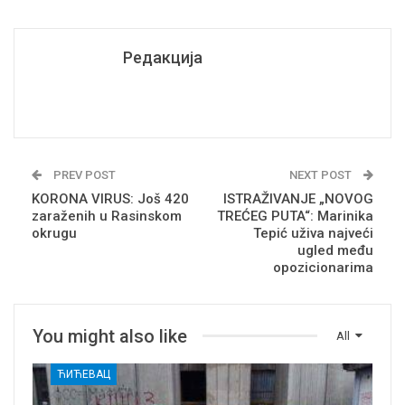
Редакција
PREV POST
NEXT POST
KORONA VIRUS: Još 420
ISTRAŽIVANJE „NOVOG
zaraženih u Rasinskom
TREĆEG PUTA“: Marinika
okrugu
Tepić uživa najveći
ugled među
opozicionarima
You might also like
All
ЋИЋЕВАЦ