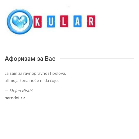
Афоризам за Вас
Ja sam za ravnopravnost polova,
ali moja žena neće ni da čuje.
—
Dejan Ristić
naredni >>