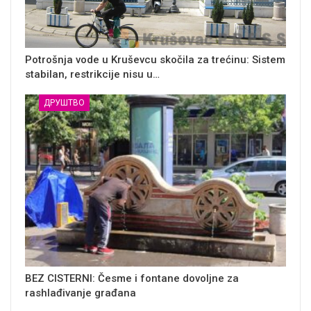
Potrošnja vode u Kruševcu skočila za trećinu: Sistem
stabilan, restrikcije nisu u…
ДРУШТВО
BEZ CISTERNI: Česme i fontane dovoljne za
rashlađivanje građana