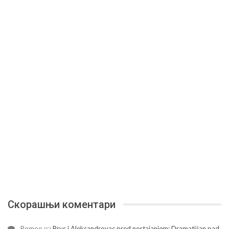
Скорашњи коментари
Romeo
на
Brus i Aleksandrovac pred nestajanjem: Dramatičan pad