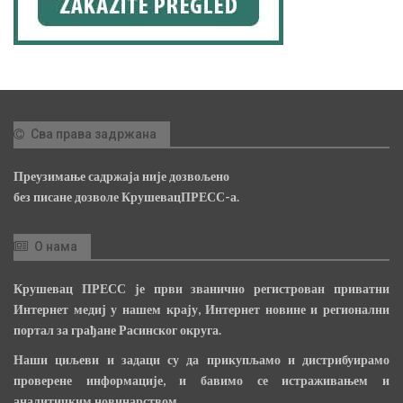
Сва права задржана
Преузимање садржаја није дозвољено
без писане дозволе КрушевацПРЕСС-а.
О нама
Крушевац ПРЕСС је први званично регистрован приватни
Интернет медиј у нашем крају, Интернет новине и регионални
портал за грађане Расинског округа.
Наши циљеви и задаци су да прикупљамо и дистрибуирамо
проверене информације, и бавимо се истраживањем и
аналитичким новинарством.