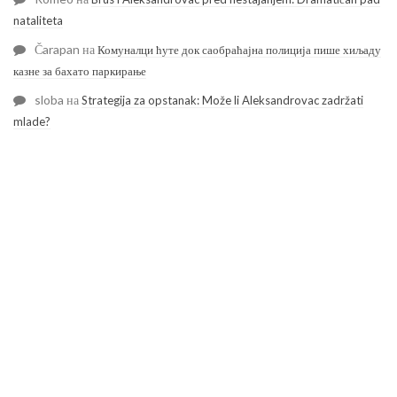
nataliteta
Čarapan
на
Комуналци ћуте док саобраћајна полиција пише хиљаду
казне за бахато паркирање
sloba
на
Strategija za opstanak: Može li Aleksandrovac zadržati
mlade?