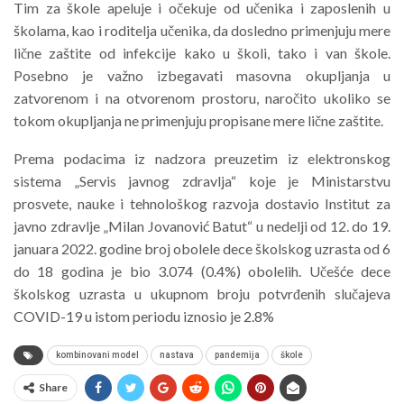
Tim za škole apeluje i očekuje od učenika i zaposlenih u
školama, kao i roditelja učenika, da dosledno primenjuju mere
lične zaštite od infekcije kako u školi, tako i van škole.
Posebno je važno izbegavati masovna okupljanja u
zatvorenom i na otvorenom prostoru, naročito ukoliko se
tokom okupljanja ne primenjuju propisane mere lične zaštite.
Prema podacima iz nadzora preuzetim iz elektronskog
sistema „Servis javnog zdravlja“ koje je Ministarstvu
prosvete, nauke i tehnološkog razvoja dostavio Institut za
javno zdravlje „Milan Jovanović Batut“ u nedelji od 12. do 19.
januara 2022. godine broj obolele dece školskog uzrasta od 6
do 18 godina je bio 3.074 (0.4%) obolelih. Učešće dece
školskog uzrasta u ukupnom broju potvrđenih slučajeva
COVID-19 u istom periodu iznosio je 2.8%
kombinovani model
nastava
pandemija
škole
Share