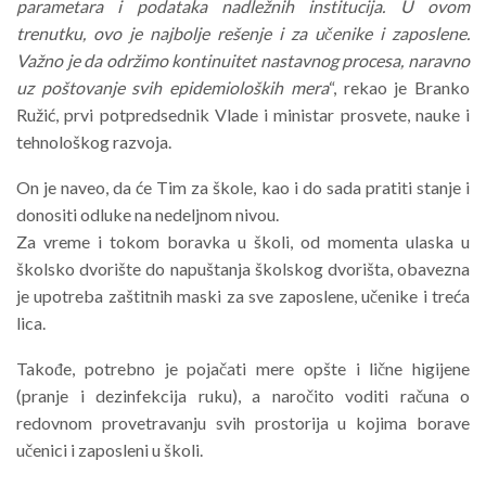
parametara i podataka nadležnih institucija. U ovom
trenutku, ovo je najbolje rešenje i za učenike i zaposlene.
Važno je da održimo kontinuitet nastavnog procesa, naravno
uz poštovanje svih epidemioloških mera
“, rekao je Branko
Ružić, prvi potpredsednik Vlade i ministar prosvete, nauke i
tehnološkog razvoja.
On je naveo, da će Tim za škole, kao i do sada pratiti stanje i
donositi odluke na nedeljnom nivou.
Za vreme i tokom boravka u školi, od momenta ulaska u
školsko dvorište do napuštanja školskog dvorišta, obavezna
je upotreba zaštitnih maski za sve zaposlene, učenike i treća
lica.
Takođe, potrebno je pojačati mere opšte i lične higijene
(pranje i dezinfekcija ruku), a naročito voditi računa o
redovnom provetravanju svih prostorija u kojima borave
učenici i zaposleni u školi.