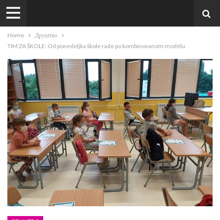
Home
Друштво
TIM ZA ŠKOLE: Od ponedeljka škole rade po kombinovanom modelu