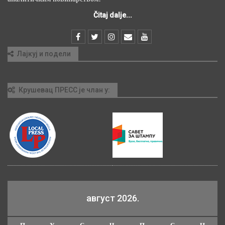
Čitaj dalje...
Лајкуј и подели
Крушевац ПРЕСС је члан у:
август 2026.
П
У
С
Ч
П
С
Н