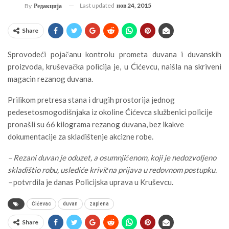
Last updated
нов 24, 2015
By
Редакција
Share
Sprovodeći pojačanu kontrolu prometa duvana i duvanskih
proizvoda, kruševačka policija je, u Ćićevcu, naišla na skriveni
magacin rezanog duvana.
Prilikom pretresa stana i drugih prostorija jednog
pedesetosmogodišnjaka iz okoline Ćićevca službenici policije
pronašli su 66 kilograma rezanog duvana, bez ikakve
dokumentacije za skladištenje akcizne robe.
– Rezani duvan je oduzet, a osumnjičenom, koji je nedozvoljeno
skladištio robu, uslediće krivična prijava u redovnom postupku.
–
potvrdila je danas Policijska uprava u Kruševcu.
Ćićevac
duvan
zaplena
Share