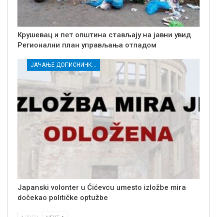
Крушевац и пет општина стављају на јавни увид
Регионални план управљања отпадом
ЈАЧАЊЕ ДОПИСНИЧКЕ МРЕЖЕ НЕЗАВИСНИХ МЕДИЈА У РАСИНСКОМ ОКРУГУ
Japanski volonter u Ćićevcu umesto izložbe mira
dočekao političke optužbe