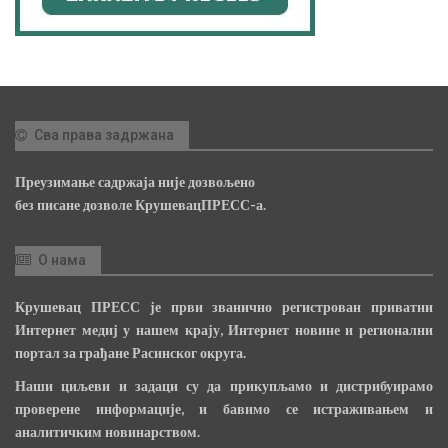
Сва права задржана
Преузимање садржаја није дозвољено
без писане дозволе КрушевацПРЕСС-а.
О нама
Крушевац ПРЕСС је први званично регистрован приватни
Интернет медиј у нашем крају, Интернет новине и регионални
портал за грађане Расинског округа.
Наши циљеви и задаци су да прикупљамо и дистрибуирамо
проверене информације, и бавимо се истраживањем и
аналитичким новинарством.