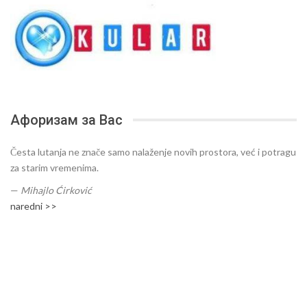
Афоризам за Вас
Česta lutanja ne znače samo nalaženje novih prostora, već i potragu
za starim vremenima.
—
Mihajlo Ćirković
naredni >>