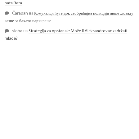
nataliteta
Čarapan
на
Комуналци ћуте док саобраћајна полиција пише хиљаду
казне за бахато паркирање
sloba
на
Strategija za opstanak: Može li Aleksandrovac zadržati
mlade?