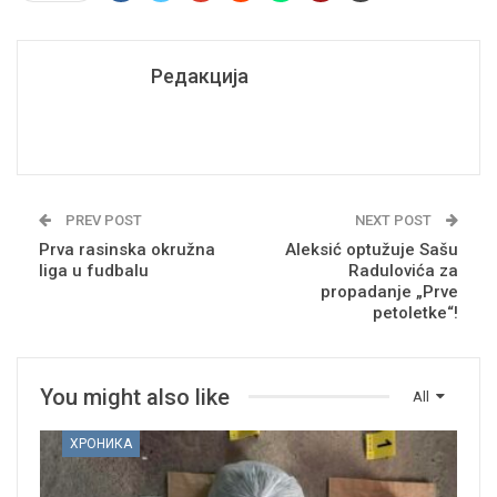
Редакција
PREV POST
NEXT POST
Prva rasinska okružna
Aleksić optužuje Sašu
liga u fudbalu
Radulovića za
propadanje „Prve
petoletke“!
You might also like
All
ХРОНИКА