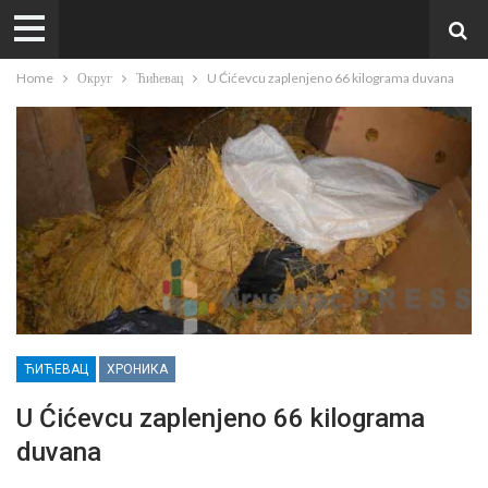
Home
Округ
Ћићевац
U Ćićevcu zaplenjeno 66 kilograma duvana
ЋИЋЕВАЦ
ХРОНИКА
U Ćićevcu zaplenjeno 66 kilograma
duvana