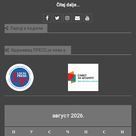
Čitaj dalje...
Лајкуј и подели
Крушевац ПРЕСС је члан у:
август 2026.
П
У
С
Ч
П
С
Н