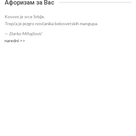
Афоризам за Вас
Kosovo je srce Srbije.
Trepča je jezgro novčanika belosvetskih mangupa.
—
Darko Mihajlović
naredni >>