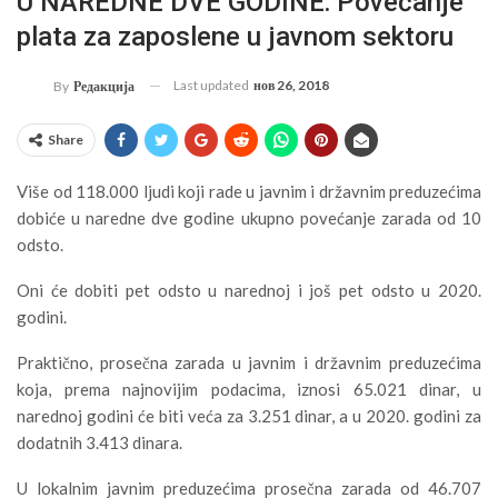
U NAREDNE DVE GODINE: Povećanje
plata za zaposlene u javnom sektoru
Last updated
нов 26, 2018
By
Редакција
Share
Više od 118.000 ljudi koji rade u javnim i državnim preduzećima
dobiće u naredne dve godine ukupno povećanje zarada od 10
odsto.
Oni će dobiti pet odsto u narednoj i još pet odsto u 2020.
godini.
Praktično, prosečna zarada u javnim i državnim preduzećima
koja, prema najnovijim podacima, iznosi 65.021 dinar, u
narednoj godini će biti veća za 3.251 dinar, a u 2020. godini za
dodatnih 3.413 dinara.
U lokalnim javnim preduzećima prosečna zarada od 46.707