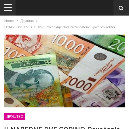
Home
Друштво
U NAREDNE DVE GODINE: Povećanje plata za zaposlene u javnom sektoru
ДРУШТВО