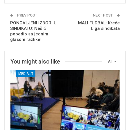
PREV POST
NEXT POST
PONOVLJENI IZBORI U
MALI FUDBAL: Kreće
SINDIKATU: Nešić
Liga sindikata
pobedio sa jednim
glasom razlike!
You might also like
All
MEDIALIT