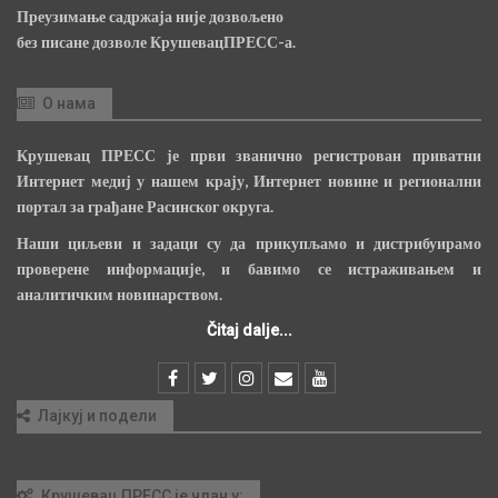
Преузимање садржаја није дозвољено
без писане дозволе КрушевацПРЕСС-а.
О нама
Крушевац ПРЕСС је први званично регистрован приватни
Интернет медиј у нашем крају, Интернет новине и регионални
портал за грађане Расинског округа.
Наши циљеви и задаци су да прикупљамо и дистрибуирамо
проверене информације, и бавимо се истраживањем и
аналитичким новинарством.
Čitaj dalje...
Лајкуј и подели
Крушевац ПРЕСС је члан у: