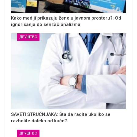
Kako mediji prikazuju žene u javnom prostoru?: Od
ignorisanja do senzacionalizma
ДРУШТВО
SAVETI STRUČNJAKA: Šta da radite ukoliko se
razbolite daleko od kuće?
ДРУШТВО