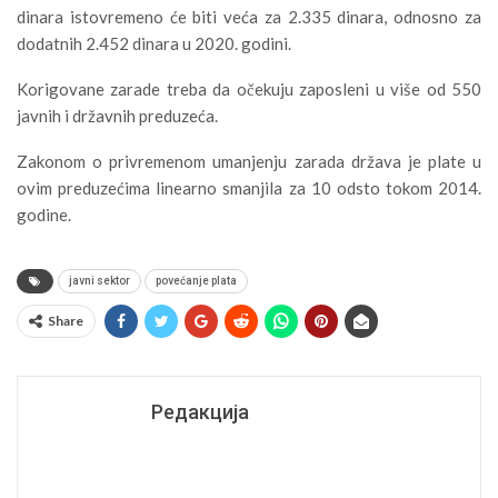
dinara istovremeno će biti veća za 2.335 dinara, odnosno za
dodatnih 2.452 dinara u 2020. godini.
Korigovane zarade treba da očekuju zaposleni u više od 550
javnih i državnih preduzeća.
Zakonom o privremenom umanjenju zarada država je plate u
ovim preduzećima linearno smanjila za 10 odsto tokom 2014.
godine.
javni sektor
povećanje plata
Share
Редакција