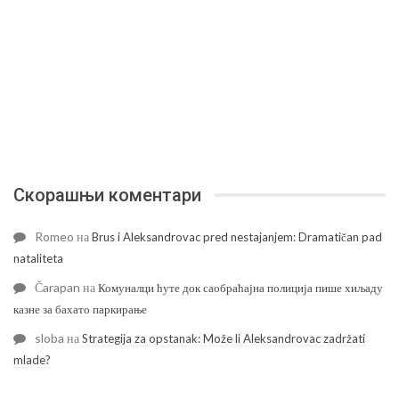
Скорашњи коментари
Romeo
на
Brus i Aleksandrovac pred nestajanjem: Dramatičan pad
nataliteta
Čarapan
на
Комуналци ћуте док саобраћајна полиција пише хиљаду
казне за бахато паркирање
sloba
на
Strategija za opstanak: Može li Aleksandrovac zadržati
mlade?