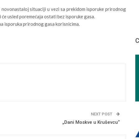
 novonastaloj situaciji u vezi sa prekidom isporuke prirodnog
i će usled poremećaja ostati bez isporuke gasa.
a isporuka prirodnog gasa korisnicima.
С
NEXT POST
„Dani Moskve u Kruševcu“