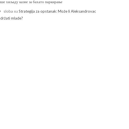
ише хиљаду казне за бахато паркирање
sloba
на
Strategija za opstanak: Može li Aleksandrovac
adržati mlade?