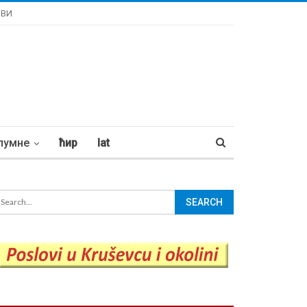
ОВИ
лумне
ћир
lat