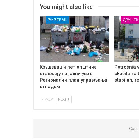
You might also like
ЋИЋЕВАЦ
ДРУШТВ
Крушевац и пет општина
Potrošnja 
стављају на јавни увид
skočila za 
Регионални план управљања
stabilan, r
отпадом
PREV
NEXT
Comm