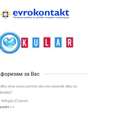
форизам за Вас
oliko mi je veran portret ako me umetnik slika na
gledalu?
—
Mihajlo Ćirković
aredni >>