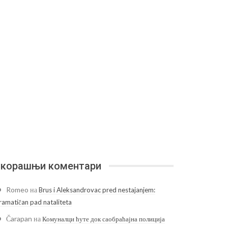
корашњи коментари
Romeo
на
Brus i Aleksandrovac pred nestajanjem:
ramatičan pad nataliteta
Čarapan
на
Комуналци ћуте док саобраћајна полиција