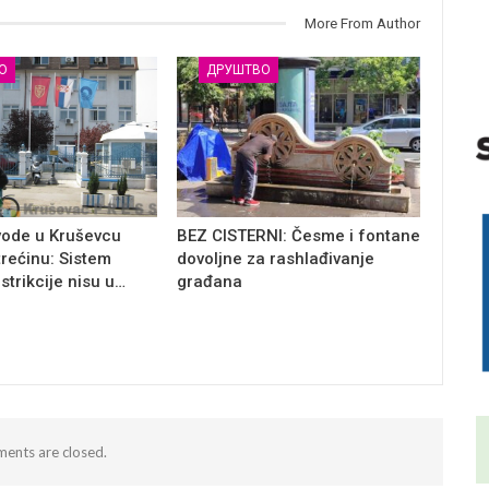
More From Author
О
ДРУШТВО
vode u Kruševcu
BEZ CISTERNI: Česme i fontane
trećinu: Sistem
dovoljne za rashlađivanje
estrikcije nisu u…
građana
ents are closed.