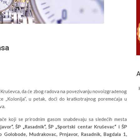
asa
А
a Kruševca, da će zbog radova na povezivanju novoizgrađenog
e „Kolonija“, u petak, doći do kratkotrajnog poremećaja u
va.
če koji se prirodnim gasom snabdevaju sa sledećih mesta
njavor“, ŠP „Rasadnik“, ŠP „Sportski centar Kruševac“ i ŠP
o Golobode, Mudrakovac, Prnjavor, Rasadnik, Bagdala 1,