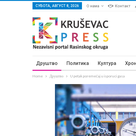
СУБОТА, АВГУСТ 8, 2026
О нама
Контакт
Друштво
Политика
Култура
Хро
Home
Друштво
U petak poremećaj u isporuci gasa