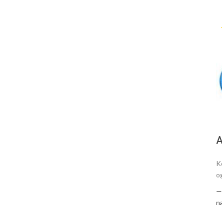
А
K
o
n