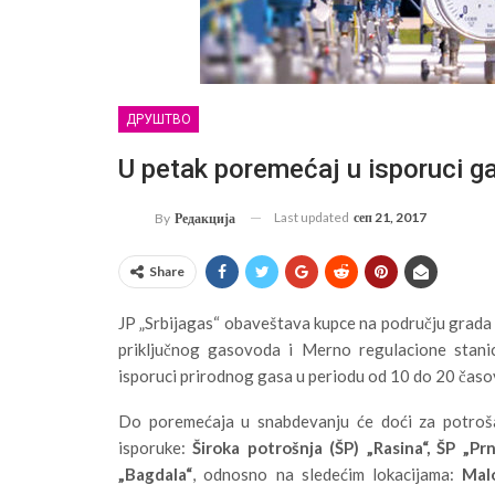
ДРУШТВО
U petak poremećaj u isporuci g
Last updated
сеп 21, 2017
By
Редакција
Share
JP „Srbijagas“ obaveštava kupce na području grad
priključnog gasovoda i Merno regulacione stanic
isporuci prirodnog gasa u periodu od 10 do 20 časo
Do poremećaja u snabdevanju će doći za potroša
isporuke:
Široka potrošnja (ŠP) „Rasina“, ŠP „Pr
„Bagdala“
, odnosno na sledećim lokacijama:
Mal