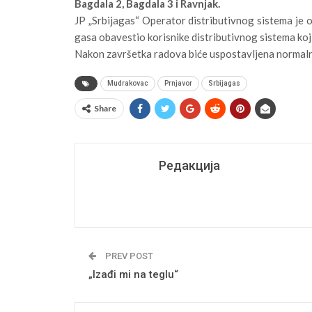
Bagdala 2, Bagdala 3 i Ravnjak.
JP „Srbijagas“ Operator distributivnog sistema je o
gasa obavestio korisnike distributivnog sistema koj
Nakon završetka radova biće uspostavljena normaln
Mudrakovac
Prnjavor
Srbijagas
Share
Редакција
PREV POST
„Izađi mi na teglu“