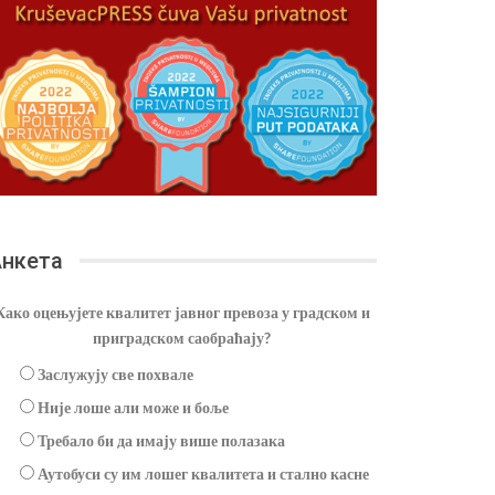
нкета
Како оцењујете квалитет јавног превоза у градском и
приградском саобраћају?
Заслужују све похвале
Није лоше али може и боље
Требало би да имају више полазака
Аутобуси су им лошег квалитета и стално касне