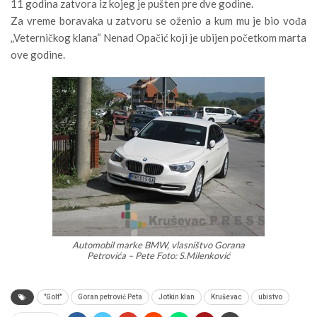
11 godina zatvora iz kojeg je pušten pre dve godine.
Za vreme boravaka u zatvoru se oženio a kum mu je bio vođa
„Veterničkog klana“ Nenad Opačić koji je ubijen početkom marta
ove godine.
Automobil marke BMW, vlasništvo Gorana
Petrovića – Pete Foto: S.Milenković
"Golf"
Goran petrović Peta
Jotkin klan
Kruševac
ubistvo