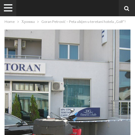
Home
Хроника
Goran Petrović – Peta ubijen u teretani hotela „Golf“!