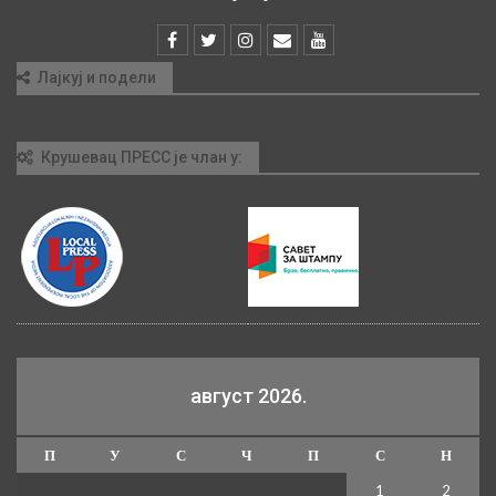
Лајкуј и подели
Крушевац ПРЕСС је члан у:
август 2026.
П
У
С
Ч
П
С
Н
1
2