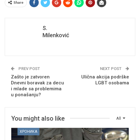
Share
S.
Milenković
PREV POST
NEXT POST
Zašto je zatvoren
Ulična akcija podrške
Dnevni boravak za decu
LGBT osobama
i mlade sa problemima
u ponašanju?
You might also like
All
ХРОНИКА