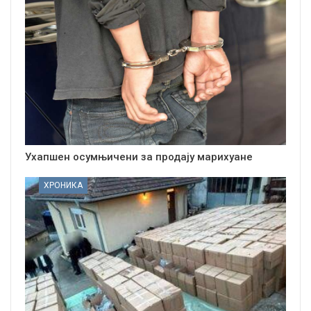
Ухапшен осумњичени за продају марихуане
ХРОНИКА