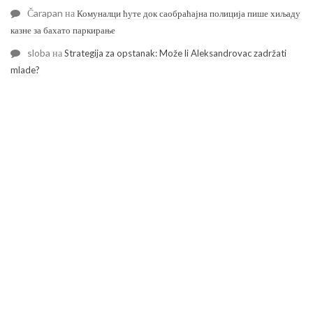
Čarapan
на
Комуналци ћуте док саобраћајна полиција пише хиљаду
казне за бахато паркирање
sloba
на
Strategija za opstanak: Može li Aleksandrovac zadržati
mlade?