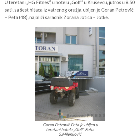
U teretani „HG Fitnes“, u hotelu „Golf“ u Kruševcu, jutros u 8.50
sati, sa šest hitaca iz vatrenog oružja, ubijen je Goran Petrović
– Peta (48), najbliži saradnik Zorana Jotića – Jotke.
Goran Petrović Peta je ubijen u
teretani hotela „Golf“ Foto:
S.Milenković