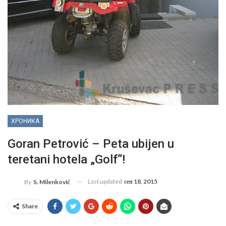
ХРОНИКА
Goran Petrović – Peta ubijen u
teretani hotela „Golf“!
Last updated
сеп 18, 2015
By
S. Milenković
Share