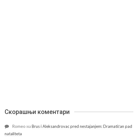
Скорашњи коментари
Romeo
на
Brus i Aleksandrovac pred nestajanjem: Dramatičan pad
nataliteta