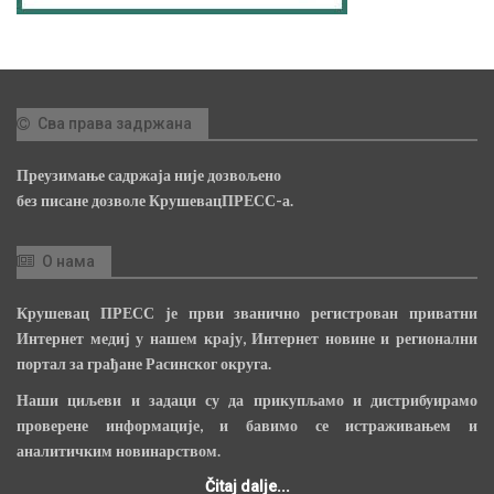
Сва права задржана
Преузимање садржаја није дозвољено
без писане дозволе КрушевацПРЕСС-а.
О нама
Крушевац ПРЕСС је први званично регистрован приватни
Интернет медиј у нашем крају, Интернет новине и регионални
портал за грађане Расинског округа.
Наши циљеви и задаци су да прикупљамо и дистрибуирамо
проверене информације, и бавимо се истраживањем и
аналитичким новинарством.
Čitaj dalje...