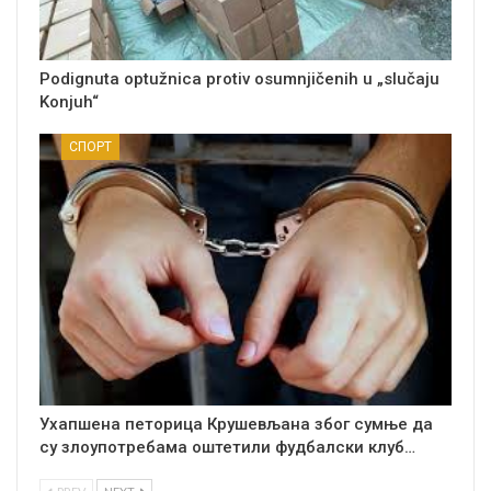
Podignuta optužnica protiv osumnjičenih u „slučaju
Konjuh“
СПОРТ
Ухапшена петорица Крушевљана због сумње да
су злоупотребама оштетили фудбалски клуб…